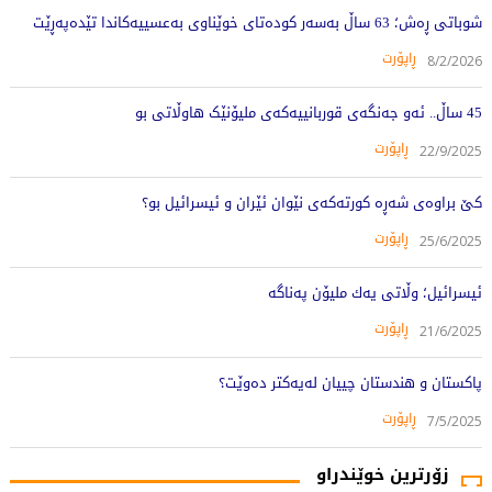
شوباتی ڕەش؛ 63 ساڵ بەسەر کودەتای خوێناوی بەعسییەکاندا تێدەپەڕێت
ڕاپۆرت
8/2/2026
45 ساڵ.. ئەو جەنگەی قوربانییەکەی ملیۆنێک هاوڵاتی بو
ڕاپۆرت
22/9/2025
کێ براوەى شەڕە کورتەکەى نێوان ئێران و ئیسرائیل بو؟
ڕاپۆرت
25/6/2025
ئيسرائيل؛ وڵاتى يه‌ك مليۆن پەناگه‌
ڕاپۆرت
21/6/2025
پاکستان و هندستان چییان لەیەکتر دەوێت؟
ڕاپۆرت
7/5/2025
زۆرترین خوێندراو