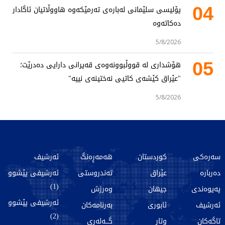
04
پۆلیسی سلێمانی لەبارەی تەرمێکەوە هاووڵاتیان ئاگادار
دەکاتەوە
5/8/2026
05
هۆشداری لە قووڵبوونەوەی قەیرانی دارایی دەدرێت؛
"عێراق کێشەی کاتیی نەختینەی نییە"
5/8/2026
سەرەکی
کوردستان
هەمەڕەنگ
ئەرشیف
دەربارە
عێراق
تەندروستی
ئەرشیفی پێشوو
(1)
پەیوەندی
جیهان
وەرزش
ئەرشیفی پێشوو
ئەرشیف
ئابوری
بەرنامەکان
(2)
تاگەکان
وتار
گـــەلەری