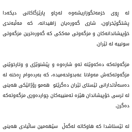
لە ڕوی خزمەتگوزاریشەوە لەچاو پارێزگاکانی دیکەدا
پشتگوێخراون، شاری گەورەیان زاهیدانە، کە مەڵبەندی
خۆپیشاندانەکان و مزگەوتی مەککی کە گەورەترین مزگەوتی
سونییە لە ئێران.
مزگەوتەکە دەکەوێتە ئەو شارەوە و پێشنوێژی و وتارخوێنی
مزگەوتەکەش مەولانا عەبدولحەمیدە، کە بەردەوام ڕەخنە لە
دەسەڵاتدارانی ئێستای ئێران دەگرێتو هەمو رۆژانێکی هەینی
لە ترسی خۆپیشاندان هێزە ئەمنییەکان چواردەوری مزگەوتەکە
دەگرن.
لە ئێستاشدا کە هاوکاتە لەگەڵ سێهەمین ساڵیادی هەینی