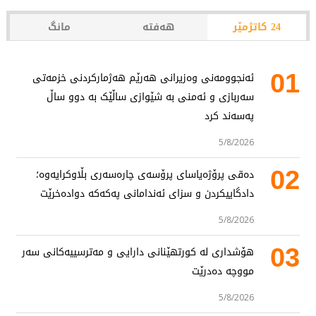
24 کاتژمێر
هەفتە
مانگ
01
ئەنجوومەنی وەزیرانی هەرێم هەژمارکردنی خزمەتی
سەربازی و ئەمنی بە شێوازی ساڵێک بە دوو ساڵ
پەسەند کرد
5/8/2026
02
دەقی پرۆژەیاسای پرۆسەی چارەسەری بڵاوکرایەوە؛
دادگاییکردن و سزای ئەندامانی پەکەکە دوادەخرێت
5/8/2026
03
هۆشداری لە کورتهێنانی دارایی و مەترسییەکانی سەر
مووچە دەدرێت
5/8/2026