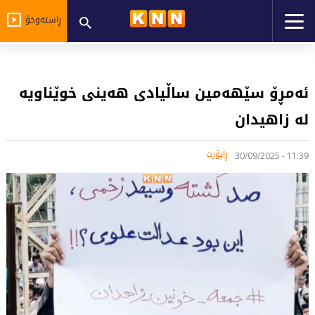
ڕاستەوخۆ
ئەمڕۆ سێهەمین ساڵیادی هەینی خوێناویە
لە زاهیدان
ڕاپۆرت
11:39 - 30/09/2025