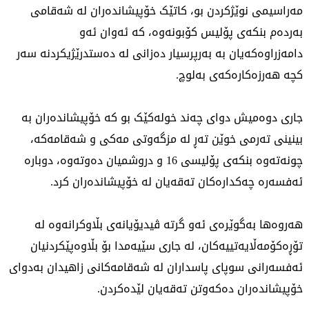
مەراسیمی نوێژکردن بو، کاتێک خۆپیشاندەران لە شەقامی
بەردەم بنکەی پۆلیس کۆبونەوە، کە ئەوان ئەو
دامەزراوەکەیان بە بەرپرسیار دەزانی لە دەستدرێژیکردنە سەر
کچە هەرزەکارەکەی بەلوچ.
جاری دوەمیش دوای چەند خولەکێک بو کە خۆپیشاندەران بە
بینینی تەرمی خوێن تەڕ لە مزگەوتی مەکی و شەقامەکە،
چونەتەوە بنکەی پۆلیسی 16 و دروشمیان دەوتەوە، دوبارە
ئەفسەرە چەکدارەکان تەقەیان لە خۆپیشاندەران کرد.
هەروەها بەگوێرەی ئەو گرتە ڤیدیۆیانەی بڵاوکرانەوە لە
تۆڕەکۆمەڵایەتییەکان، لە جاری سێیەمدا بۆ بڵاوەپێکردنیان
ئەفسەرانی سوپای پاسداران لە شەقامەکانی زاهیدان بەدوای
خۆپیشاندەران دەکەوتن تەقەیان لێدەکردن.