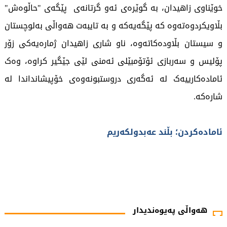
خوێناوی زاهیدان، بە گوێرەی ئەو گرتانەی پێگەی "حاڵوەش"
بڵاویکردوەتەوە کە پێگەیەکە و بە تایبەت هەواڵی بەلوچستان
و سیستان بڵاودەکاتەوە، ناو شاری زاهیدان ژمارەیەکی زۆر
پۆلیس و سەربازی ئۆتۆمبێلی ئەمنی لێی جێگیر کراوە، وەک
ئامادەکارییەک لە ئەگەری دروستبونەوەی خۆپیشانداندا لە
شارەکە.
ئامادەکردن؛ بڵند عەبدولکەریم
811 جار خوێندراوەتەوە
هەواڵی پەیوەندیدار