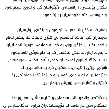
بنکەی پۆلیسی16 زاهیدانی ڕێپێوانیان کرد و لەوێ گردبونەوە
و دروشمی دژە حکومەتیان بەرزکردەوە.
بەشێک لە خۆپیشاندەرانی توڕەبون و بنکەی پۆلیسیان
بەردباران کرد، بەڵام ئەفسەرانی هێزی تایبەت کە پێشتر لەناو
بنکەی پۆلیس جێگیر بون، بە گولـلە وەڵامی خۆپیشاندەرانیان
دایەوە، ژمارەیەکیش ئەفسەر کە بە جلوبەرگی ئاساییەوە
پیشتر جێگیرکرابون لەسەر لوتکەی باڵەخانەکانی دەوروبەری
هۆڵی نوێژی زاهیدان، دەستیان کرد بە تەقەکردن لە
نوێژخوێنان و لە ماوەی کەمتر لە کاتژمێرێکدا خەڵکێکی زۆر
کوژران و ژمارەیەکی زۆریش بریندار بون.
بە گوتەی چالاکوانانی مەدەنی و شایەتحاڵان، لەو ڕۆژەدا
لانیکەم سێ جار تەقە لە خۆپیشاندەران کراوە. یەکەمجار دوای