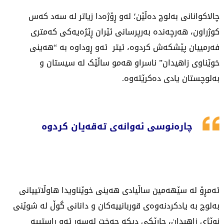
چالاکوانانی بەلوچ دەڵێن؛ لەو ڕۆژەدا زیاتر لە سەد کەس
کوژراون، هەرچەندە بەرپرسانی ئێران ڕێژەیەکی کەمتری
فەرمییان پێشکەش کردوە، ئیتر ئەو ڕوداوە بە “هەینی
خوێناوی زاهیدان” ناسراو هەمو ساڵێک لە سیستان و
بەلوچستان یادی دەکرێتەوە.
چارەنوسی ئەوانەی تەقەیان کردوە
ئەمڕۆ لە سێهەمین ساڵیادی هەینی خوێناویدا هاوڵاتییانی
بەلوچ بە یادکردنەوەی قوربانییەکان و دانانی گوڵ لە شوێنی
نوێژی زاهیدان، جارێکی دیکە جەخت لەسەر ئەو ڕاستییە