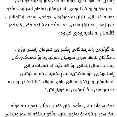
چەندین جار هۆشداری داوە کە نەک هەر بەدواداچونێکی
سەربەخۆ بۆ ڕونکردنەوەی ڕاستییەکان ئەنجام نەدراوە، بەڵکو
دەسەڵاتدارانی ئێران بە دەرکردنی حوکمی سوک بۆ تاوانباران
و درێژەدان بە پارێزبەندیی دەسەڵات بە شێوەیەکی کاریگەر ”
گاڵتەیان بە دادپەروەری کردوە”.
بە گوێرەی زانیارییەکانی ڕیکخراوی هیومان ڕایتس وۆچ ،
دادگاکان تەنها سزای سوکیان دەرکردوە بۆ تەقەکەرەکان،
وەک دە ساڵ زیندانی، بۆ هەندێک لە ئەنجامدەرانی
ڕاستەوخۆی کۆمەڵکوژییەکە؛ ڕستەیەک کە بە گوتەی
بنەماڵەکان و ڕێکخراوەکانی مافی مرۆڤ، "گاڵتەکردن بوو بە
دادپەروەری و گاڵتەکردن بە خوێنڕشتن."
وەک هاوڵاتییانی بەڵوچستان خۆیان دەڵێن؛ ئەم برینە قوڵە
نەک هەر برینێکە بۆ بەلوچستان، بەڵکو برینێکە لەسەر ویژدانی