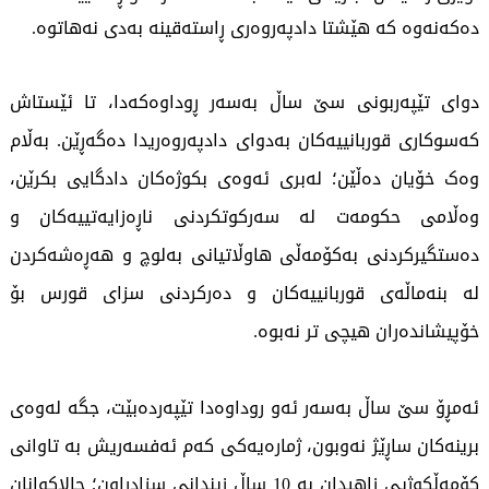
دەکەنەوە کە هێشتا دادپەروەری ڕاستەقینە بەدی نەهاتوە.
دوای تێپەربونی سێ ساڵ بەسەر ڕوداوەکەدا، تا ئێستاش
کەسوکاری قوربانییەکان بەدوای دادپەروەریدا دەگەڕێن. بەڵام
وەک خۆیان دەڵێن؛ لەبری ئەوەی بکوژەکان دادگایی بکرێن،
وەڵامی حکومەت لە سەرکوتکردنی ناڕەزایەتییەکان و
دەستگیرکردنی بەکۆمەڵی هاوڵاتیانی بەلوچ و هەڕەشەکردن
لە بنەماڵەی قوربانییەکان و دەرکردنی سزای قورس بۆ
خۆپیشاندەران هیچی تر نەبوە.
ئەمڕۆ سێ ساڵ بەسەر ئەو روداوەدا تێپەردەبێت، جگە لەوەی
برینەکان ساڕێژ نەوبون، ژمارەیەکی کەم ئەفسەریش بە تاوانی
کۆمەڵکوژیی زاهیدان بە 10 ساڵ زیندانی سزادراون؛ چالاکوانان