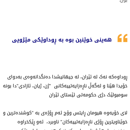
هەینی خوێنین بوە بە ڕوداوێکی مێژویی
ڕوداوەکە نەک لە ئێران، لە جیهانیشدا دەنگدانەوەی بەدوای
خۆیدا هێنا و لەگەڵ ناڕەزایەتییەکانی "ژن، ژیان، ئازادی"دا بونە
سومبولێک دژی حکومەتی ئێستای ئێران
لای خۆیەوە هیومان ڕایتس وۆچ ئەم ڕۆژەی بە "کوشندەترین و
خوێناویترین ڕۆژی ناڕەزایەتییەکان" ناوبرد، ئەو ڕێکخراوە