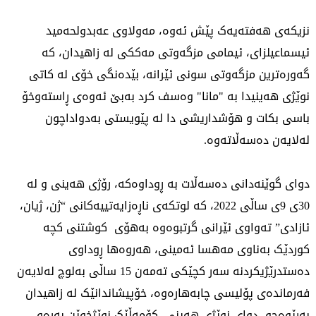
نزیکەی هەفتەیەک پێش ئەوە، مەولاوی عەبدولحەمید
ئیسماعیلزای، ئیمامی مزگەوتی مەککی لە زاهیدان، کە
گەورەترین مزگەوتی سونی ئێرانە، بێدەنگی خۆی لە کاتی
نوێژی هەینیدا بە "مانا" وەسف کرد بەبێ ئەوەی ڕاستەوخۆ
باسی بکات و هۆشداریشی دا لە پێویستی بەدواداچون
لەلایەن دەسەڵاتەوە.
دوای گوێنەدانی دەسەڵات بە ڕوداوەکە، رۆژی هەینی و لە
30ی 9ی ساڵی 2022، کە لوتکەی ناڕەزایەتییەکانی “ژن، ژیان،
ئازادی” تەواوی ئێرانی گرتبوەوە بەهۆی کوشتنی کچە
کوردێک بەناوی مەهسا ئەمینی، هەروەها ڕوداوی
دەستدرێژیکردنە سەر کچێکی تەمەن 15 ساڵی بەلوچ لەلایەن
فەرماندەی پۆلیسی چابەهارەوە، خۆپیشاندانێک لە زاهیدان
بەڕێوەچو، دوای نوێژی هەینی، کۆمەڵێک نوێژخوێن بەرەو