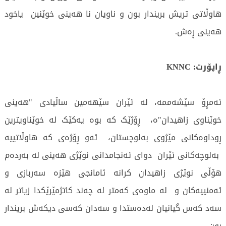
هاوڵاتی تریش بریندار بون و ناویان نا هەینی خوێنین یاخود
هەینی ڕەش.
ڕاپۆرت: KNNC
ئەمڕۆ سێشەممە، لە ئێران سێهەمین ساڵیادی "هەینی
خوێناوی زاهیدان"ە، ڕۆژێک کە بوە یەکێک لە خوێناویترین
ڕوداوەکانی مێژوی بەلوچستان، ئەو ڕۆژەی کە هاوڵاتییە
بەلوچەکانی ئێران دوای ئەنجامدانی نوێژی هەینی لە بەردەم
هۆڵی نوێژی زاهیدان کرانە ئامانجی هێزە سەربازی و
ئەمنییەکان و لە ماوەی کەمتر لە چەند کاتژمێرێکدا زیاتر لە
سەد کەس گیانیان لەدەستدا و سەدان کەسی دیکەش بریندار
بون.