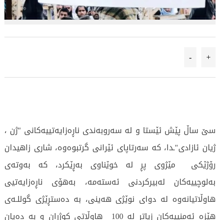
-
+
سێ ساڵ پێش ئێستا و لە سەروبەندی ناڕەزایەتییەکانی "ژن ،
ژیان ئازادی"ـدا، کە سەرتاپای ئێرانی گرتبوەوە، شاری زاهیدان
رۆژێکی مێژوی پڕ لە خوێناوی بەڕێکرد، کە بەوتەی
بەلوچییەکان لەبیرکردنی ئەستەمە، بەهۆی ناڕەزایەتیی
هاوڵاتیانەوە لە دوای نوێژی هەینی، بە دەستڕێژی گوللـەی
هێزە ئەمنییەکان زیاتر لە 100 هاوڵاتی کوژران و بە دەیان