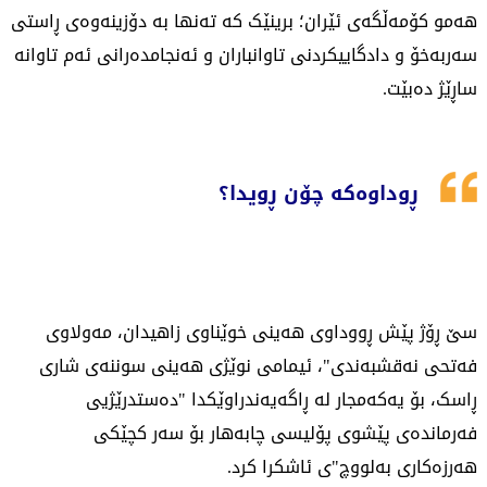
هەمو کۆمەڵگەی ئێران؛ برینێک کە تەنها بە دۆزینەوەی ڕاستی
سەربەخۆ و دادگاییکردنی تاوانباران و ئەنجامدەرانی ئەم تاوانە
ساڕێژ دەبێت.
ڕوداوەکە چۆن ڕویدا؟
سێ ڕۆژ پێش ڕووداوی هەینی خوێناوی زاهیدان، مەولاوی
فەتحی نەقشبەندی"، ئیمامی نوێژی هەینی سوننەی شاری
ڕاسک، بۆ یەکەمجار لە ڕاگەیەندراوێکدا "دەستدرێژیی
فەرماندەی پێشوی پۆلیسی چابەهار بۆ سەر کچێکی
هەرزەکاری بەلووچ"ی ئاشکرا کرد.