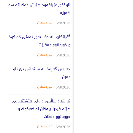
ناوخۆی عێراقەوە هێرش دەکرێتە سەر
هەرێم
کوردستان
8/8/2026
گۆڕانکاری لە دۆسیەی ئەمنی کەرکوک
و خورماتوو دەکرێت
کوردستان
8/8/2026
چەندین گەڕەک لە سلێمانی بێ ئاو
دەبن
کوردستان
8/8/2026
ئەرشەد ساڵحی داوای هێشتنەوەی
هێزە فیدراڵییەکان لە کەرکوک و
خورماتوو دەکات
کوردستان
8/8/2026