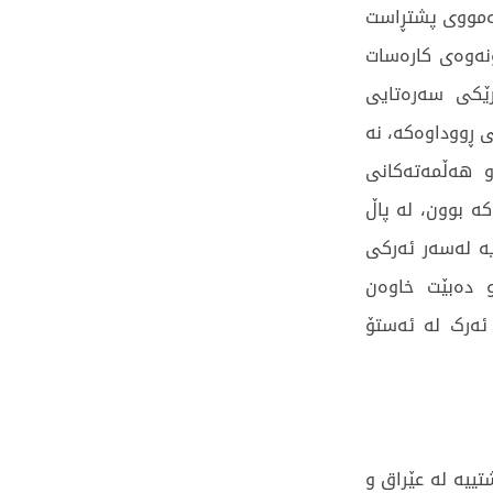
هەمووی پشتڕاست
ونەوەی کارەسات
رێکی سەرەتایی
 ڕووداوەکە، نە
و هەڵمەتەکانی
ە بوون، لە پاڵ
یە لەسەر ئەرکی
و دەبێت خاوەن
ئەرک لە ئەستۆ
ییە لە عێراق و