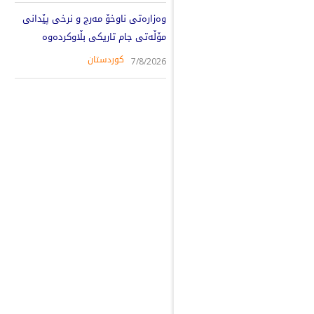
وەزارەتی ناوخۆ مەرج و نرخی پێدانی
مۆڵەتی جام تاریکی بڵاوکردەوە
کوردستان
7/8/2026