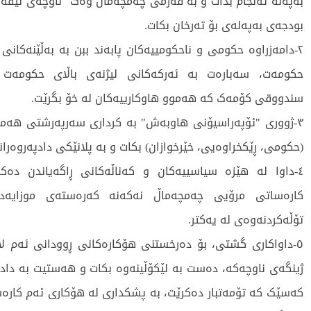
بەپەلە ئەنجام بدات و بە فەرمی چەمچەماڵ وەک "ناوچەی لێقەوم
بودجەی بەپەلەی بۆ تەرخان بکات.
٢-دامەزراوە حکومی و ناحکومییەکان پابەند ببن بە بەڵێنەکان
حکومەت، سەبارەت بە ئەرکەکانی لیژنەی باڵای حکومەت 
سندووقی کۆمەک کە هەموو هاوکارییەکان لە خۆ بگرێت.
٣-ژووری "ئۆپەراسیۆنی هاوبەش" بە کرداری سەرپەرشتی هەمو
(حکومی، ڕێکخراوەیی، خێرخوازان) بکات و بە پلانێکی دادپەروەرا
٤-داوا لە هێزە سیاسییەکان و کەناڵەکانی ڕاگەیاندن دەکە
کارەساتی مرۆیی چەمچەماڵ نەکەنە کەرەستەی موزای
تۆڵەکردنەوەی لە یەکتر.
٥-داواکاری گشتی، بۆ دەرخستنی هۆکارەکانی ڕوودانی ئەم لا
ژینگەی ناوچەکە، دەست بە لێکۆڵینەوە بکات و هەستیت بە دادگ
کەسێک کە تۆمەتبار دەکرێت، بە پشکداری لە هۆکاری ئەم کارەسا