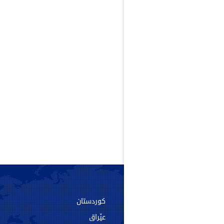
سەرەکی
کوردستان
دەربارە
عێراق