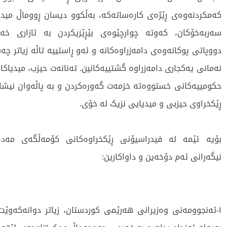
کەمکردنەوەی ڕێژەی کارەساتەکە، بەڵکوو دیسان ڕووماڵ میدیا
سەربەخۆکان، کەوتە چوارچێوەی بێڕێزیکردن بە ئازاری خ
دووپاتی پوکانەوەی دامەزراوەکانە و ئەو ڕاستییە تاڵە زیاتر چە
نەمانی یەکجاری دامەزراوە گشتییەکانین. تەنانەت حیزب، میدیاکا
حکومییەکانی خستووەتە خزمەت گەورەکردن و بە پاڵەوان نیشاند
ڕێکخراوی حیزبی و میدیایی نزیک لە خۆی.
بۆیە ئێمە لە فیدراسیۆنی ڕێکخراوەکانی کۆمەڵگەی مەد
نیگەرانی ئەم دۆخەین و داواکارین:
١-ئەنجوومەنی وەزیرانی هەرێمی کوردستان، زیاتر دوانەکەوێ