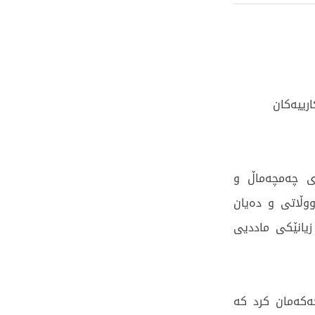
رییەکان
ای چەمچەماڵ و
وڵاتی و دەیان
یانێکی ماددیی
خەکەمان کرد کە