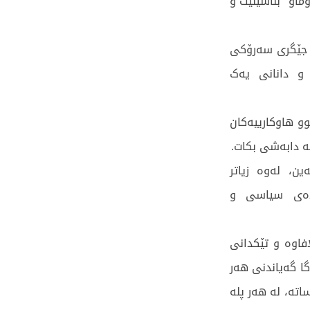
او" بناسێنێت و
ی جێگری سەرۆکی
و دانانی یەک
و هاوکارییەکان
نە دابەشی بکات.
ین، لەوە زیاتر
ەدەی سیاسی و
فاوە و تێکدانی
ا گەیاندنی هەر
تە، لە هەر پلە