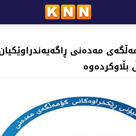
ەڵگەی مەدەنی ڕاگەیەندراوێکیان
 بڵاوکردەوە