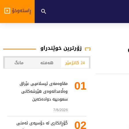
ڕاستەوخۆ
زۆرترین خوێندراو
24 کاتژمێر
هەفتە
مانگ
01
مقاوەمەی ئیسلامیی عێراق
وەڵامدانەوەی هێرشەکانی
سعودییە دوادەخەین
7/8/2026
02
گۆڕانکاری لە دۆسیەی ئەمنی