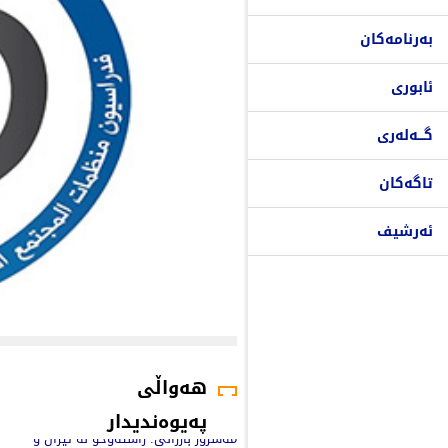
بەرنامەکان
ئابوری
گـــەلەری
تاگەکان
ئەرشیف
هەواڵی
پەیوەندیدار
مەسرور بارزانی: راستەوخۆ لە ئێران و