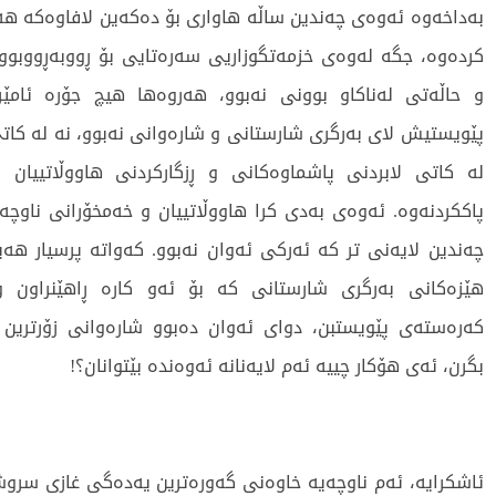
بەداخەوە ئەوەی چەندین ساڵە هاواری بۆ دەکەین لافاوەکە 
کردەوە، جگە لەوەی خزمەتگوزاریی سەرەتایی بۆ ڕووبەڕووبو
و حاڵەتی لەناکاو بوونی نەبوو، هەروەها هیچ جۆرە ئامێ
پێویستیش لای بەرگری شارستانی و شارەوانی نەبوو، نە لە کاتی
لە کاتی لابردنی پاشماوەکانی و ڕزگارکردنی هاووڵاتییان 
پاککردنەوە. ئەوەی بەدی کرا هاووڵاتییان و خەمخۆرانی ناوچەک
چەندین لایەنی تر کە ئەرکی ئەوان نەبوو. کەواتە پرسیار هە
هێزەکانی بەرگری شارستانی کە بۆ ئەو کارە ڕاهێنراون 
کەرەستەی پێویستبن، دوای ئەوان دەبوو شارەوانی زۆرترین 
بگرن، ئەی هۆکار چییە ئەم لایەنانە ئەوەندە بێتوانان؟!
ئاشکرایە، ئەم ناوچەیە خاوەنی گەورەترین یەدەگی غازی سروشت