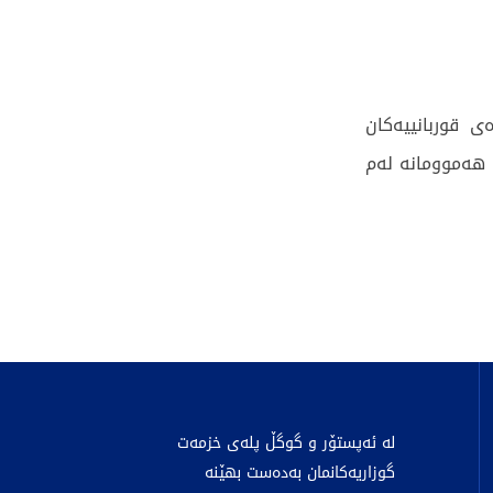
 قوربانییەکان
 هەموومانە لەم
لە ئەپستۆر و گوگڵ پلەی خزمەت
گوزاریەکانمان بەدەست بهێنە