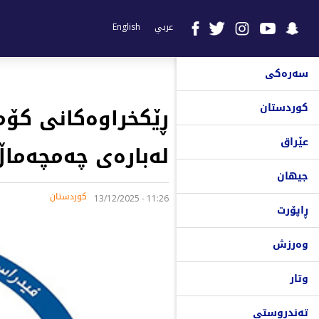
عربي
English
سەرەکی
کوردستان
ڕێکخراوەکانی کۆم
عێراق
لەبارەی چەمچەماڵ
جیهان
کوردستان
11:26 - 13/12/2025
ڕاپۆرت
وەرزش
وتار
تەندروستی