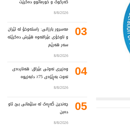
کەرکوک و خورماتوو دەکرێت
8/8/2026
03
مەسرور بارزانی: راستەوخۆ لە ئێران
و ناوخۆی عێراقەوە هێرش دەکرێتە
سەر هەرێم
8/8/2026
04
وەزیری نەوتی عێراق: هەناردەی
نەوت بەڕێژەی 75٪ دابەزیوە
8/8/2026
05
چەندین گەڕەک لە سلێمانی بێ ئاو
دەبن
8/8/2026