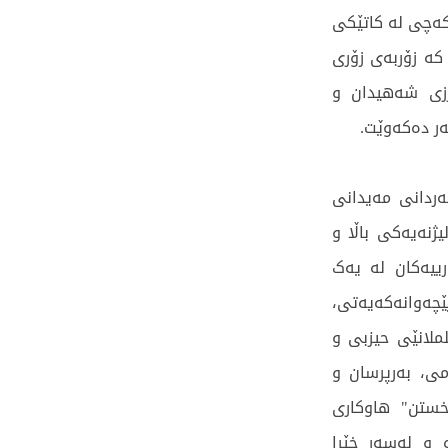
کەچی لە کاتێکی
کە زۆربەی زۆری
رزی شەهیدان و
ەر دەکەوێت.
ەردانی مەیدانی
ژنەیەکی باڵا و
ییەکان لە یەک
ێچەوانەکەیەتی،
ملانێی حیزبی و
ی، بەرپرسان و
خستن" هاوکاری
 و لەسەر خێرا