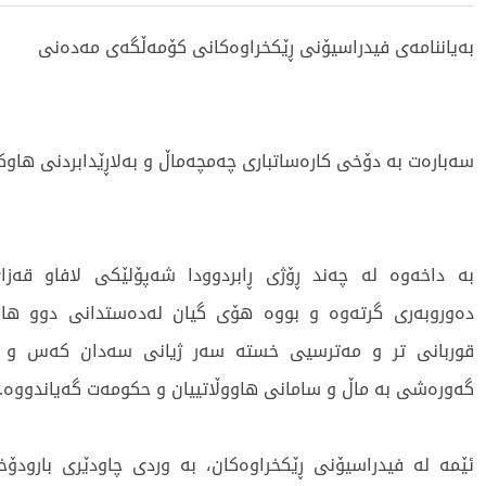
بەیاننامەی فیدراسیۆنی ڕێکخراوەکانی کۆمەڵگەی مەدەنی
سەبارەت بە دۆخی کارەساتباری چەمچەماڵ و بەلاڕێدابردنی هاوکا
بە داخەوە لە چەند ڕۆژی ڕابردوودا شەپۆلێکی لافاو قەز
دەوروبەری گرتەوە و بووە هۆی گیان لەدەستدانی دوو هاو
قوربانی تر و مەترسیی خستە سەر ژیانی سەدان کەس و ز
گەورەشی بە ماڵ و سامانی هاووڵاتییان و حکومەت گەیاندووە.
ئێمە لە فیدراسیۆنی ڕێکخراوەکان، بە وردی چاودێری بارودۆ