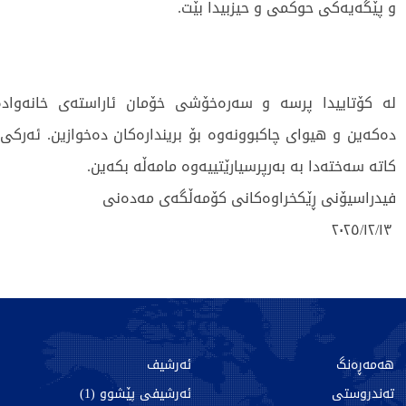
و پێگەیەکی حوکمی و حیزبیدا بێت.
لە کۆتاییدا پرسە و سەرەخۆشی خۆمان ئاراستەی خانەوادەی
دەکەین و هیوای چاکبوونەوە بۆ بریندارەکان دەخوازین. ئەرکی
کاتە سەختەدا بە بەرپرسیارێتییەوە مامەڵە بکەین.
فیدراسیۆنی ڕێکخراوەکانی کۆمەڵگەی مەدەنی
٢٠٢٥/١٢/١٣
508 جار خوێندراوەتەوە
هەمەڕەنگ
ئەرشیف
تەندروستی
ئەرشیفی پێشوو (1)