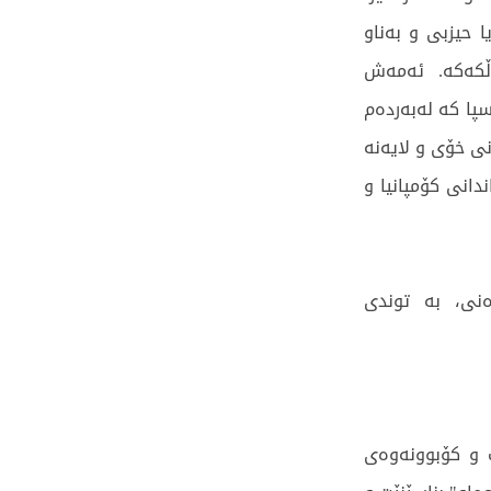
 حیزبی و بەناو
ەڵکەکە. ئەمەش
سپا کە لەبەردەم
نی خۆی و لایەنە
انی کۆمپانیا و
ەنی، بە توندی
ت و کۆبوونەوەی