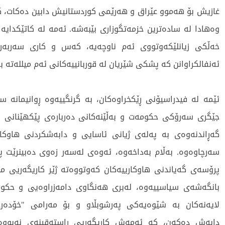
غازیش بۆ هەموو عێراق و هەرێمی کوردستانیش دابین دەکات، 
وەهادا لە سادەترین خزمەتگوزاری بێبەشە. ئەمە لە کاتێکدایە 
خەڵکی زیانلێکەوتووی ئەم ناوچەیە، کەس و کاری سەربە
ئەنفالکراوانن کە پشکی شێریان لە قوربانییەکانی ئەم میللەتە ب
ئێمە لە فیدراسیۆنی ڕێکخراوەکان، بە گرنگییەوە ڕوانیمانە س
جێگری سەرۆکی حکومەت و بەڵێنەکانی دەربارەی پێکهێنانی لی
گەڕاندنەوەی بە پەلەی ژیانی ئاسایی و دابەشکردنی هاوکار
سەرچاوەوە. بەڵام بەداخەوە، ئەوەی لەسەر زەوی دەبینرێت پ
پرۆسەی گەیاندنی هاوکارییەکان کەوتووەتە ژێر کاریگەریی مل
بانگەشەی سیاسییەوە، لەبری هەنگاوی دامەزراوەیی و حکوم
لایەنەکان بە شێوەیەکی پەرشوبڵاو و بۆ مەرامی "خۆدەر
دابەش دەکەن، کە ئەمەش کاریگەریی ڕاستەقینەی نەبووە