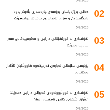
5/8/2026
02
دەقی پرۆژەیاسای پرۆسەی چارەسەری بڵاوکرایەوە؛
دادگاییکردن و سزای ئەندامانی پەکەکە دوادەخرێت
5/8/2026
03
هۆشداری لە کورتهێنانی دارایی و مەترسییەکانی سەر
مووچە دەدرێت
5/8/2026
04
پۆلیسی سلێمانی لەبارەی تەرمێکەوە هاووڵاتیان ئاگادار
دەکاتەوە
5/8/2026
05
هۆشداری لە قووڵبوونەوەی قەیرانی دارایی دەدرێت؛
"عێراق کێشەی کاتیی نەختینەی نییە"
5/8/2026