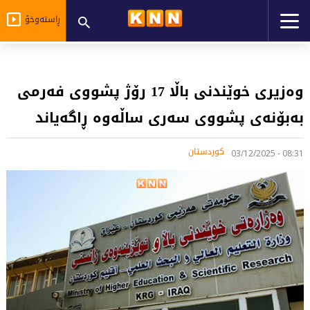
ڕاستەوخۆ
وەزیری خوێندنی باڵا 17 رۆژ پشووی فەرمی
بەبۆنەی پشووی سەری ساڵەوە ڕاگەیاند
کوردستان
08:31 - 03/12/2025