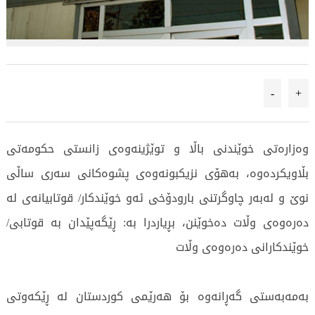
-
+
وەزارەتی خوێندنی باڵا و توێژینەوەی زانستی حکومەتی
بڵاویکردەوە، بەهۆى نزیکبونەوەى پشوەکانى سەرى ساڵى
نوێ و لەبەر چاوگرتنى بارودۆخى ئەو خوێندکار/ قوتابیانەى لە
دەرەوەى وڵات دەخوێنن، بڕیاردرا بە: ڕێگەپێدان بە قوتابى/
خوێندکارانى دەرەوەی وڵات
بەمەبەستى گەڕانەوە بۆ هەرێمی کوردستان لە ڕێکەوتى