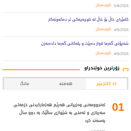
کوردستان
5/8/2026
کامێرای خاڵ بۆ خاڵ لە ناوچەیەکی تر دەکەونەکار
کوردستان
4/8/2026
شەپۆلی گەرما لاواز دەبێت و پلەکانی گەرما دادەبەزن
کوردستان
4/8/2026
زۆرترین خوێندراو
24 کاتژمێر
هەفتە
مانگ
01
ئەنجوومەنی وەزیرانی هەرێم هەژمارکردنی خزمەتی
سەربازی و ئەمنی بە شێوازی ساڵێک بە دوو ساڵ
پەسەند کرد