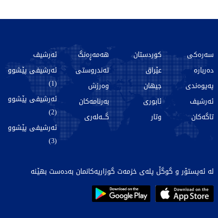
سەرەکی
کوردستان
هەمەڕەنگ
ئەرشیف
دەربارە
عێراق
تەندروستی
ئەرشیفی پێشوو
(1)
پەیوەندی
جیهان
وەرزش
ئەرشیفی پێشوو
ئەرشیف
ئابوری
بەرنامەکان
(2)
تاگەکان
وتار
گـــەلەری
ئەرشیفی پێشوو
(3)
لە ئەپستۆر و گوگڵ پلەی خزمەت گوزاریەکانمان بەدەست بهێنە