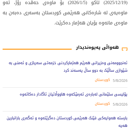
(2025/12/19) تاکو (2026/1/5) بۆ ماوەی حەڤدە رۆژ، ئەو
ماوەیەى لە شارەکانى هەرێمى کوردستان بەسەرى دەبەن بە
ماوەی مانەوە بۆیان هەژمار دەکرێت.
7375 جار خوێندراوەتەوە
هەواڵی پەیوەندیدار
ئەنجوومەنی وەزیرانی هەرێم هەژمارکردنی خزمەتی سەربازی و ئەمنی بە
شێوازی ساڵێک بە دوو ساڵ پەسەند کرد
کوردستان
5/8/2026
پۆلیسی سلێمانی لەبارەی تەرمێکەوە هاووڵاتیان ئاگادار دەکاتەوە
کوردستان
5/8/2026
بارستە هەوایەکی فێنک هەرێمی کوردستان دەگرێتەوە و ئەگەری بارانبارین
هەیە