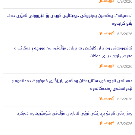
کوردستان
6/8/2026
"دەفیانە".. یەکەمین پەرتووکی دیجیتاڵیی کوردی بۆ فێربوونی ئامێری دەف
بڵاو کرایەوە
کوردستان
6/8/2026
ئەنجوومەنی وەزیران کارکردن بە بڕیاری مۆڵەتی بێ مووچە ڕادەگرێت و
مەرجی نوێ دیاری دەکات
کوردستان
6/8/2026
دەستەی ناوچە کوردستانییەکان وەڵامی پارێزگاری کەرکووک دەداتەوە و
لێدوانەکەی ڕەتدەکاتەوە
کوردستان
6/8/2026
وەزارەتی ناوخۆ بڕیارێکی نوێی لەبارەی مۆڵەتی شۆفێرییەوە دەرکرد
کوردستان
6/8/2026