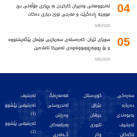
04
ئەنجوومەنی وەزیران کارکردن بە بڕیاری مۆڵەتی بێ
مووچە ڕادەگرێت و مەرجی نوێ دیاری دەکات
6/8/2026
05
سوپای ئێران: کەرەستەی سەربازیی نوێمان پێگەیشتووە
و بۆ ڕووبەڕووبوونەوەی ئەمریکا ئامادەین
6/8/2026
سەرەکی
کوردستان
هەمەڕەنگ
ئەرشیف
دەربارە
عێراق
تەندروستی
ئەرشیفی پێشوو
(1)
پەیوەندی
جیهان
وەرزش
ئەرشیفی پێشوو
ئەرشیف
ئابوری
بەرنامەکان
(2)
تاگەکان
وتار
گـــەلەری