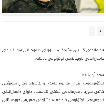
-
+
فەرماندەی گشتیی هێزەكانی سوریای دیموكراتی سوریا داوای
دامەزراندنی ناوچەیەكی ئۆتۆنۆمی دەكات.
هەواڵ: KNN
لەكۆبونەوەی نێوان مەزڵوم عەبدی و ئەحمەد شەرع سەرۆكی
كاتیی سوریا ، فەرماندەی گشتی هەسەدە داوای دامەزراندنی
ناوچەیەكی ئۆتۆنۆمی كرد كە هاوشێوەی هەرێمی كوردستانی