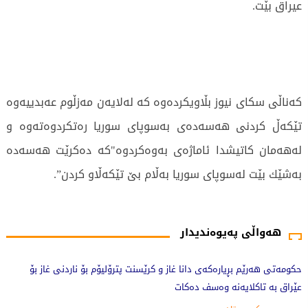
عیراق بێت.
كەناڵی سكای نیوز بڵاویكردەوە كە لەلایەن مەزڵوم عەبدییەوە
تێكەڵ كردنی هەسەدەی بەسوپای سوریا رەتكردوەتەوە و
لەهەمان كاتیشدا ئاماژەی بەوەكردوە"كە دەكرێت هەسەدە
بەشێك بێت لەسوپای سوریا بەڵام بێ تێكەڵاو كردن”.
1408 جار خوێندراوەتەوە
هەواڵی پەیوەندیدار
حکومەتی هەرێم بڕیارەکەی دانا غاز و کرێسنت پترۆلیۆم بۆ ناردنی غاز بۆ
عێراق بە تاکلایەنە وەسف دەکات