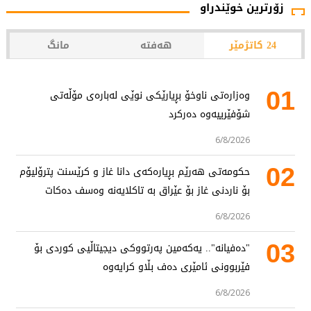
زۆرترین خوێندراو
24 کاتژمێر
هەفتە
مانگ
01
وەزارەتی ناوخۆ بڕیارێکی نوێی لەبارەی مۆڵەتی
شۆفێرییەوە دەرکرد
6/8/2026
02
حکومەتی هەرێم بڕیارەکەی دانا غاز و کرێسنت پترۆلیۆم
بۆ ناردنی غاز بۆ عێراق بە تاکلایەنە وەسف دەکات
6/8/2026
03
"دەفیانە".. یەکەمین پەرتووکی دیجیتاڵیی کوردی بۆ
فێربوونی ئامێری دەف بڵاو کرایەوە
6/8/2026