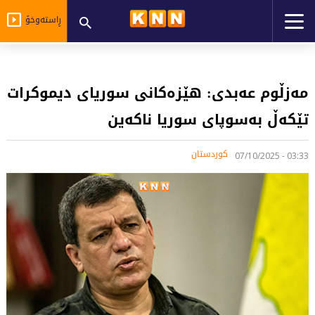
ڕاستەوخۆ
مەزڵوم عەبدی: هێزەكانی سوریای دیموكرات
تێكەڵ بەسوپای سوریا ناكەین
کوردستان
03:33 - 07/10/2025