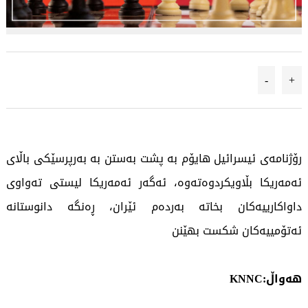
-
+
رۆژنامەی ئیسرائیل هایۆم بە پشت بەستن بە بەرپرسێکی باڵای
ئەمەریکا بڵاویکردوەتەوە، ئەگەر ئەمەریکا لیستی تەواوی
داواکارییەکان بخاتە بەردەم ئێران، ڕەنگە دانوستانە
ئەتۆمییەکان شکست بهێنن
هەواڵ:KNNC