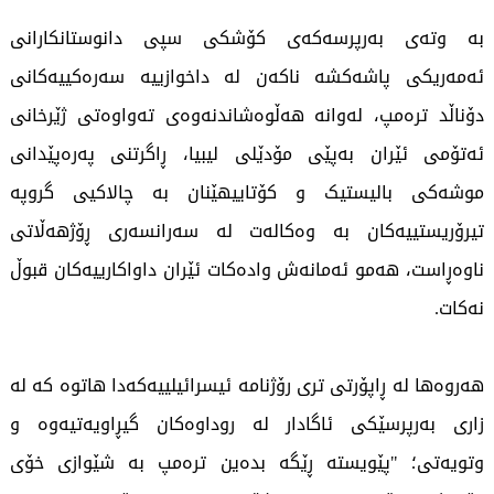
بە وتەی بەرپرسەکەی کۆشکی سپی دانوستانکارانی
ئەمەریکی پاشەکشە ناکەن لە داخوازییە سەرەکییەکانی
دۆناڵد ترەمپ، لەوانە هەڵوەشاندنەوەی تەواوەتی ژێرخانی
ئەتۆمی ئێران بەپێی مۆدێلی لیبیا، ڕاگرتنی پەرەپێدانی
موشەکی بالیستیک و کۆتاییهێنان بە چالاکیی گروپە
تیرۆریستییەکان بە وەکالەت لە سەرانسەری ڕۆژهەڵاتی
ناوەڕاست، هەمو ئەمانەش وادەکات ئێران داواکارییەکان قبوڵ
نەکات.
هەروەها لە ڕاپۆرتی تری رۆژنامە ئیسرائیلییەکەدا هاتوە کە لە
زاری بەرپرسێکی ئاگادار لە روداوەکان گیڕاویەتیەوە و
وتویەتی؛ "پێویستە ڕێگە بدەین ترەمپ بە شێوازی خۆی