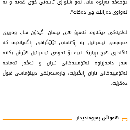
دۆخەکە بەڕێوە ببات، ئەو شێوازی تایبەتی خۆی هەیە و بە
تەواوی دەزانێت چی دەکات".
لەلایەکی دیکەوە، ئەمڕۆ 20ی نیسان، گیدۆن سار، وەزیری
دەرەوەی ئیسرائیل بە ڕۆژنامەی تێلێگرافی ڕاگەیاندوە کە
ئاگاداری هیچ بڕیارێک نییە بۆ ئەوەی ئیسرائیل هێرش بکاتە
سەر دامەزراوە ئەتۆمییەکانی ئێران و ئەگەر تەماحە
ئەتۆمییەکانی تاران ڕابگیرێت، چارەسەرێکی دیپلۆماسی قبوڵ
دەکرێت.
1156 جار خوێندراوەتەوە
هەواڵی پەیوەندیدار