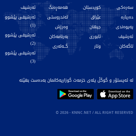
سەرەکی
کوردستان
هەمەڕەنگ
ئەرشیف
دەربارە
عێراق
تەندروستی
ئەرشیفی پێشوو
(1)
پەیوەندی
جیهان
وەرزش
ئەرشیفی پێشوو
ئەرشیف
ئابوری
بەرنامەکان
(2)
تاگەکان
وتار
گـــەلەری
ئەرشیفی پێشوو
(3)
لە ئەپستۆر و گوگڵ پلەی خزمەت گوزاریەکانمان بەدەست بهێنە
©
2026
- KNNC.NET / ALL RIGHT RESERVED