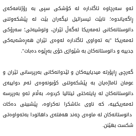
ئەو سەرچاوە ئاگادارە لە کۆشکی سپی بە رۆژنامەکەی
ڕاگەیاندوە؛ نابێت ئیسرائیل نیگەران بێت لە پێشکەوتنی
دانوستانەکانی ئەمەریکا لەگەڵ ئێران، وتوشیەتی؛ سەرۆکی
ئەمەریکا "بە تەواوی ئاگادارە لەوەی ئێران هەڕەشەیەکی
جدییە و دانوستانەکان بە شێوازی خۆی بەڕێوە دەبات".
گەرچی ڕاپۆرتە میدیاییەکان و لێدوانەکانی بەرپرسانی ئێران و
عومان ئاماژەیان بە پێشکەوتنی کۆبونەوەی ئەم دواییەی
دانوستانەکان لە پایتەختی ئیتالیا کردوە، بەڵام ئەو بەرپرسە
ئەمەریکییە، کە ناوی ءئاشکرا نەکراوە، پێشبینی دەکات
دانوستانەکان لە ماوەی چەند هەفتەی داهاتودا بەتەواوەتی
شکست بهێنن.