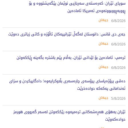
سوپای ئێران: کەرەستەی سەربازیی نوێمان پێگەیشتووە و بۆ
ڕووبەڕووبوونەوەی ئەمریکا ئامادەین
جیهان
6/8/2026
جەی دی ڤانس: دانوستان لەگەڵ ئێرانییەکان ئاڵۆزە و کاتی زیاتری دەوێت
جیهان
6/8/2026
ترەمپ: ئامادەین بۆ لێدانی ئێران، بەڵام پێم باشترە بگەینە ڕێککەوتن
جیهان
6/8/2026
دەقی پرۆژەیاسای پرۆسەی چارەسەری بڵاوکرایەوە؛ دادگاییکردن و سزای
ئەندامانی پەکەکە دوادەخرێت
جیهان
5/8/2026
ئێران:بەهۆی هەڕەشەکانی ترەمپەوە رێککەوتن لەسەر گەرووی هورمز
دوادەکەوێت