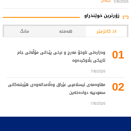
جیهان
5/8/2026
زۆرترین خوێندراو
24 کاتژمێر
هەفتە
مانگ
01
وەزارەتی ناوخۆ مەرج و نرخی پێدانی مۆڵەتی جام
تاریکی بڵاوکردەوە
7/8/2026
02
مقاوەمەی ئیسلامیی عێراق وەڵامدانەوەی هێرشەکانی
سعودییە دوادەخەین
7/8/2026