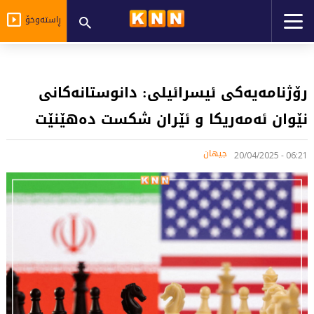
ڕاستەوخۆ
رۆژنامەیەکی ئیسرائیلی: دانوستانەکانی
نێوان ئەمەریکا و ئێران شکست دەهێنێت
جیهان
06:21 - 20/04/2025