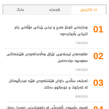
24 کاتژمێر
هەفتە
مانگ
01
وەزارەتی ناوخۆ مەرج و نرخی پێدانی مۆڵەتی جام
تاریکی بڵاوکردەوە
7/8/2026
02
مقاوەمەی ئیسلامیی عێراق وەڵامدانەوەی هێرشەکانی
سعودییە دوادەخەین
7/8/2026
03
ئەرشەد ساڵحی داوای هێشتنەوەی هێزە فیدراڵییەکان
لە کەرکوک و خورماتوو دەکات
8/8/2026
لەسەر دۆسیەی گەندەڵی لە دابەشکردنی زەویدا، دەیان