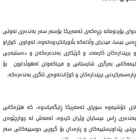
دوای بۆردومانە چڕەکەی ئەمەریکا بۆسەر سەر بەندەری نەوتی
ڕەس عیسا، میدیای وڵاتەکە بڵاویانکردوەتەوە، تەواوی کوژراو
و بریندارەکان کارمەند و کرێکاری بەندەرەکەن و دەستبەجی
تیمەکانی بەرگری شارستانی و فریاکەوتن لەهوڵدابون بۆ
چارەسەرکردنی بریندارەکان و کوژاندنەوەی ئاگری بەندەرەکە.
لای خۆشیەوە سوپای ئەمەریکا ڕایگەیاندوە، کە هێزەکانی
بەندەری ڕاس عیسایان وێران کردوە، ئەمەش لە چوارچێوەی
بڕینی پێداویستییەکان و پارەدان بۆ گروپی حوسییەکانی سەر