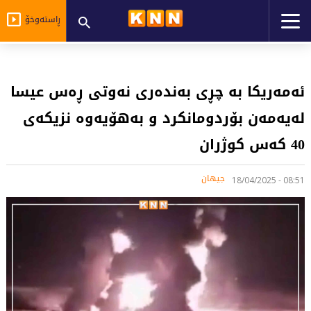
ڕاستەوخۆ
ئەمەریکا بە چڕی بەندەری نەوتی ڕەس عیسا
لەیەمەن بۆردومانکرد و بەهۆیەوە نزیکەی
40 کەس کوژران
جیهان
08:51 - 18/04/2025