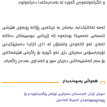
و ئاگرکەوتنەوەی گەورە لە بەندەرەکەدا دەرکەوتوە.
ئەمە لەکاتێکدایە، یەمەن بە نزیکەیی ڕۆژانە ڕوبەوی هێرشی
ئاسمانی ئەمەریکا بوەتەوە کە ژێرخانی حوسییەکان دەکاتە
ئامانج، لەو کاتەوەی واشنتۆن لە 15ی ئازاردا دەستپێکردنی
ئۆپەراسیۆنی سەربازی دژی ئەو گروپە بۆ ڕاگرتنی هێرشەکانی
بۆ سەر کەشتییەکانی دەریای سور و کەنداوی عەدەن ڕاگەیاند.
270 جار خوێندراوەتەوە
هەواڵی پەیوەندیدار
سوپای ئێران: کەرەستەی سەربازیی نوێمان پێگەیشتووە و بۆ
ڕووبەڕووبوونەوەی ئەمریکا ئامادەین