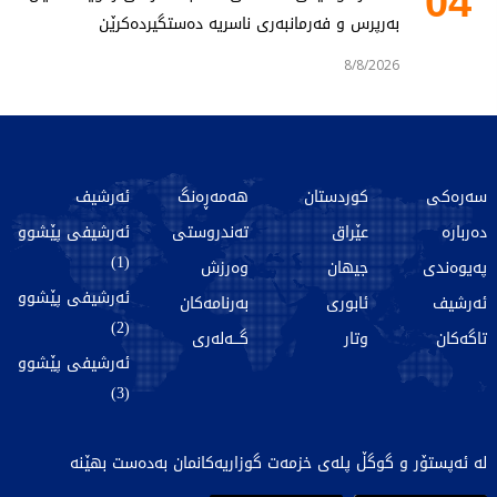
04
بەرپرس و فەرمانبەری ناسریە دەستگیردەکرێن
8/8/2026
سەرەکی
کوردستان
هەمەڕەنگ
ئەرشیف
دەربارە
عێراق
تەندروستی
ئەرشیفی پێشوو
(1)
پەیوەندی
جیهان
وەرزش
ئەرشیفی پێشوو
ئەرشیف
ئابوری
بەرنامەکان
(2)
تاگەکان
وتار
گـــەلەری
ئەرشیفی پێشوو
(3)
لە ئەپستۆر و گوگڵ پلەی خزمەت گوزاریەکانمان بەدەست بهێنە