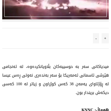
-
+
میدیاکانی سەر بە حوسییەکان بڵاویانکردەوە، لە ئەنجامی
هێرشی ئاسمانی ئەمەریکا بۆ سەر بەندەری نەوتی ڕەس عیسا
لە ڕۆژئاوای یەمەن 38 کەس کوژراون و زیاتر لە 100 کەسی
دیکەش بریندار بون.
هەواڵ: KNNC