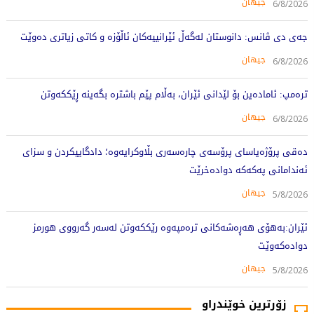
جیهان
6/8/2026
جەی دی ڤانس: دانوستان لەگەڵ ئێرانییەکان ئاڵۆزە و کاتی زیاتری دەوێت
جیهان
6/8/2026
ترەمپ: ئامادەین بۆ لێدانی ئێران، بەڵام پێم باشترە بگەینە ڕێککەوتن
جیهان
6/8/2026
دەقی پرۆژەیاسای پرۆسەی چارەسەری بڵاوکرایەوە؛ دادگاییکردن و سزای
ئەندامانی پەکەکە دوادەخرێت
جیهان
5/8/2026
ئێران:بەهۆی هەڕەشەکانی ترەمپەوە رێککەوتن لەسەر گەرووی هورمز
دوادەکەوێت
جیهان
5/8/2026
زۆرترین خوێندراو