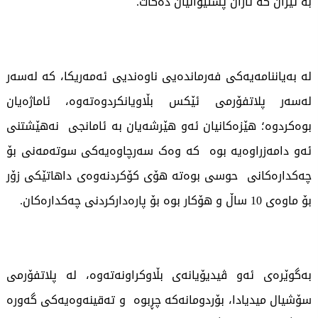
بە ئێران کە تاران پشتیوانیان دەکات.
لە بەیاننامەیەکی فەرماندەیی ناوەندیی ئەمەریکا، کە لەسەر
لەسەر پلاتفۆرمی ئێکس بڵاویانکردوەتەوە، ئاماژەیان
بوەکردوە؛ هێزەکانیان ئەو هێرشەیان بە ئامانجی نەهێشتنی
ئەو دامەزراوەیە بوە کە وەک سەرچاوەیەکی سوتەمەنی بۆ
چەکدارەکانی حوسی بوەتە هۆی کۆکردنەوەی داهاتێکی زۆر
بۆ ماوەی 10 ساڵ و هۆکار بوە بۆ پارەدارکردنی چەکدارەکان.
بەگوێرەی ئەو ڤیدیۆیانەی بڵاوکراونەتەوە، لە پلاتفۆرمی
سۆشیال میدیادا، بۆردومانەکە چڕبوە و تەقینەوەیەکی گەورە