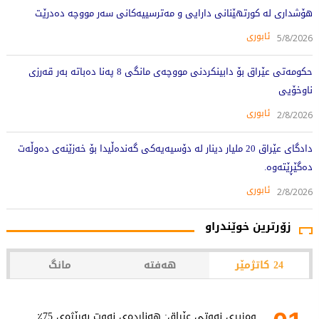
هۆشداری لە کورتهێنانی دارایی و مەترسییەکانی سەر مووچە دەدرێت
ئابوری
5/8/2026
حکومەتی عێراق بۆ دابینکردنی مووچەی مانگی 8 پەنا دەباتە بەر قەرزی
ناوخۆیی
ئابوری
2/8/2026
دادگای عێراق 20 ملیار دینار لە دۆسیەیەکی گەندەڵیدا بۆ خەزێنەی دەوڵەت
دەگێڕێتەوە.
ئابوری
2/8/2026
زۆرترین خوێندراو
24 کاتژمێر
هەفتە
مانگ
وەزیری نەوتی عێراق: هەناردەی نەوت بەڕێژەی 75٪