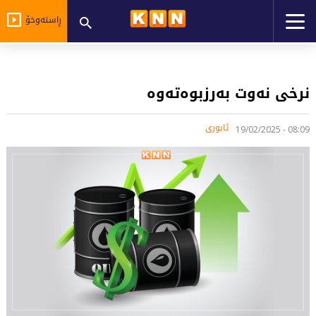
ڕاستەوخۆ
نرخى نەوت بەرزبوەتەوە
ئابوری
08:09 - 19/02/2025