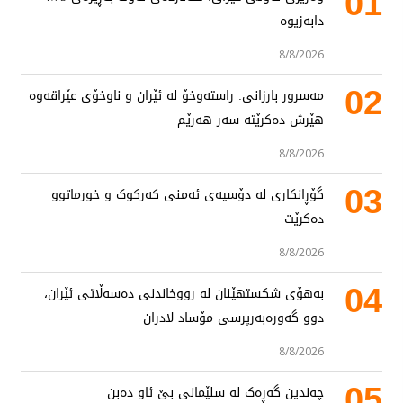
01
دابەزیوە
8/8/2026
02
مەسرور بارزانی: راستەوخۆ لە ئێران و ناوخۆی عێراقەوە
هێرش دەکرێتە سەر هەرێم
8/8/2026
03
گۆڕانکاری لە دۆسیەی ئەمنی کەرکوک و خورماتوو
دەکرێت
8/8/2026
04
بەهۆی شکستهێنان لە رووخاندنی دەسەڵاتی ئێران،
دوو گەورەبەرپرسی مۆساد لادران
8/8/2026
05
چەندین گەڕەک لە سلێمانی بێ ئاو دەبن