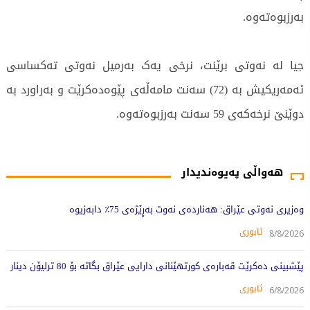
بەرزبوەتەوە.
جیا لە نەوتى برێنت، نرخی یەک بەرمیل نەوتی تەکساسى
ئەمەریکیش بە (72) سەنت مامەڵەی پێوەدەکرێت و بەراورد بە
دوێنێ نرخەکەى 59 سەنت بەرزبوەتەوە.
241 جار خوێندراوەتەوە
هەواڵی پەیوەندیدار
وەزیری نەوتی عێراق: هەناردەی نەوت بەڕێژەی 75٪ دابەزیوە
ئابوری
8/8/2026
پێشبینی دەکرێت قەبارەی کورتهێنانی دارایی عێراق بگاتە بۆ 80 ترلیۆن دینار
ئابوری
6/8/2026