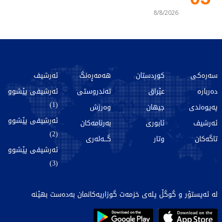
8/8/2026
سەرەکی
کوردستان
هەمەڕەنگ
ئەرشیف
دەربارە
عێراق
تەندروستی
ئەرشیفی پێشوو
(1)
پەیوەندی
جیهان
وەرزش
ئەرشیفی پێشوو
ئەرشیف
ئابوری
بەرنامەکان
(2)
تاگەکان
وتار
گـــەلەری
ئەرشیفی پێشوو
(3)
لە ئەپستۆر و گوگڵ پلەی خزمەت گوزاریەکانمان بەدەست بهێنە