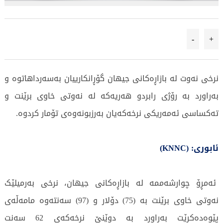
-
+
نرخى نەوت لە بازاڕەکانى جیهان گۆڕانکارییان بەسەرداهاتوە و
بەراورد بە رۆژی رابردو هەریەکە لە نەوتى خاوى برێنت و
تەکساسى ئەمەریکى نرخەکەیان بەرزبونەوەى تۆمار کردوە.
ئابوری: (KNNC)
ئەمڕۆ چوارشەممە لە بازاڕەکانى جیهان، نرخى بەرمیلێک
نەوتى خاوى برێنت بە (75) دۆلار و (97) سەنتەوە مامەڵەی
پێوەدەکرێت بەراورد بە دوێنێ نرخەکەى 62 سەنت