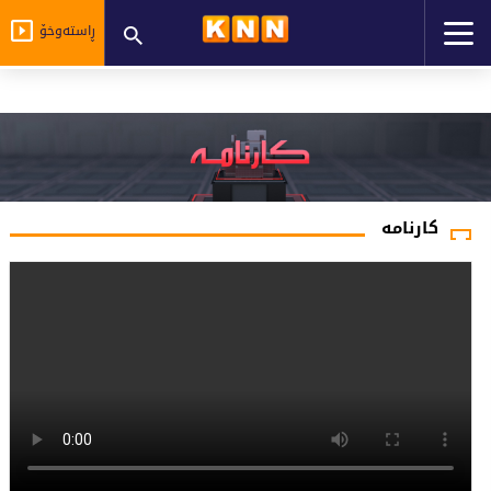
ڕاستەوخۆ
کارنامە