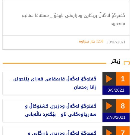
گفتوگۆ لەگەڵ بریکاری وەزارەتی ناوخۆ _ مستەفا سەلیم
مەحمود
1238 جار بینراوە
30/07/2021
زیاتر
1
گفتوگۆ لەگەڵ قایمقامی قەزای پێنجوێن _
زانا رەحمان
3/9/2021
8
گفتوگۆ لەگەڵ وەزیری کشتوکاڵ و
سەرچاوەکانی ئاو _ بێگەرد تاڵەبانی
27/8/2021
7
گفتوگۆ لەگەڵ وەزیری بازرگانی و