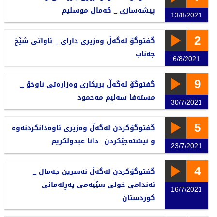
پیشەسازی _ کەمال موسلیم
13/8/2021
2
گفتوگۆ لەگەڵ وەزیری دارای _ ئاواتی شێخ
جەناب
6/8/2021
9
گفتوگۆ لەگەڵ بریکاری وەزارەتی ناوخۆ _
مستەفا سەلیم مەحمود
30/7/2021
5
گفتوگۆکردن لەگەڵ وەزیری ئاوەدانکردنەوە
و نیشتەجێکردن_ دانا عبدولکریم
23/7/2021
4
گفتوگۆکردن لەگەڵ نەسرین جەمال _
ئەندامی خولی سێیەمی پەڕلەمانی
16/7/2021
کوردستان