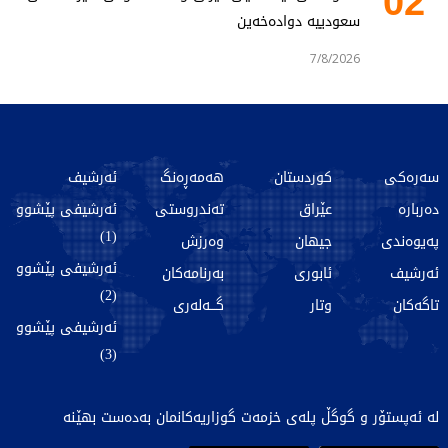
02
سعودییە دوادەخەین
7/8/2026
سەرەکی
کوردستان
هەمەڕەنگ
ئەرشیف
دەربارە
عێراق
تەندروستی
ئەرشیفی پێشوو
(1)
پەیوەندی
جیهان
وەرزش
ئەرشیفی پێشوو
ئەرشیف
ئابوری
بەرنامەکان
(2)
تاگەکان
وتار
گـــەلەری
ئەرشیفی پێشوو
(3)
لە ئەپستۆر و گوگڵ پلەی خزمەت گوزاریەکانمان بەدەست بهێنە