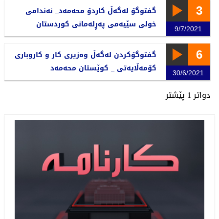
3
گفتوگۆ لەگەڵ کاردۆ محەمەد_ ئەندامی
خولی سێیەمی پەڕلەمانی کوردستان
9/7/2021
6
گفتوگۆکردن لەگەڵ وەزیری کار و کاروباری
کۆمەڵایەتی _ کوێستان محەمەد
30/6/2021
دواتر
1
پێشتر