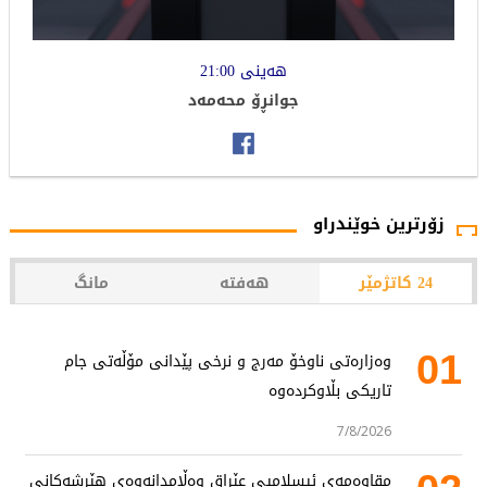
هەینى 21:00
جوانڕۆ محەمەد
زۆرترین خوێندراو
24 کاتژمێر
هەفتە
مانگ
01
وەزارەتی ناوخۆ مەرج و نرخی پێدانی مۆڵەتی جام
تاریکی بڵاوکردەوە
7/8/2026
مقاوەمەی ئیسلامیی عێراق وەڵامدانەوەی هێرشەکانی