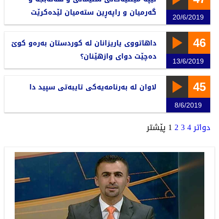
گەرمیان و راپەڕین ستەمیان لێدەكرێت
20/6/2019
46
داهاتووی یاریزانان لە كوردستان بەرەو كوێ‌
دەچێت دوای وازهێنان؟
13/6/2019
45
لاوان لە بەرنامەیەكی تایبەتی سپید دا
8/6/2019
دواتر
4
3
2
1
پێشتر