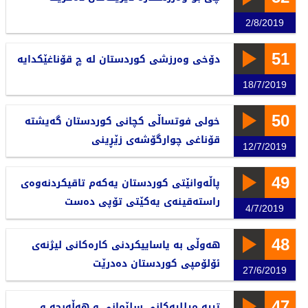
2/8/2019
51
دۆخی وەرزشی كوردستان لە چ قۆناغێكدایە
18/7/2019
50
خولی فوتساڵی کچانی کوردستان گەیشتە
قۆناغی چوارگۆشەی زێڕینی
12/7/2019
49
پاڵەوانێتی كوردستان یەكەم تاقیكردنەوەی
راستەقینەی یەكێتی تۆپی دەست
4/7/2019
48
هەوڵی بە یاساییكردنی كارەكانی لیژنەی
ئۆلۆمپی كوردستان دەدرێت
27/6/2019
47
تیپە میللیەكانی سلێمانی و هەڵەبجە و