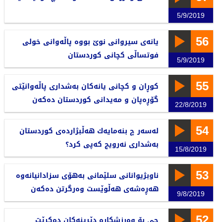
5/9/2019
56
یانەی سیروانی نوێ‌ بووە پاڵەوانی خولی
فوتساڵی كچانی كوردستان
5/9/2019
55
كوڕان و كچانی یانەكان بەشداری پاڵەوانێتی
گۆڕەپان و مەیدانی كوردستان دەكەن
22/8/2019
54
لەسەر چ بنەمایەك هەڵبژاردەی كوردستان
بەشداری نەرویج كەپی كرد؟
15/8/2019
53
ناوبژیوانانی سلێمانی بەهۆی سزادانیانەوە
هەڕەشەی هەڵوێست وەرگرتن دەکەن
9/8/2019
52
چی بۆ وەرزشکارە دێرینەکان دەکرێت