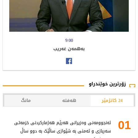
9:00
بەهمەن غەریب
زۆرترین خوێندراو
24 کاتژمێر
هەفتە
مانگ
01
ئەنجوومەنی وەزیرانی هەرێم هەژمارکردنی خزمەتی
سەربازی و ئەمنی بە شێوازی ساڵێک بە دوو ساڵ