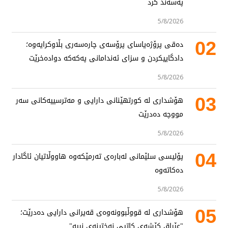
پەسەند کرد
5/8/2026
02
دەقی پرۆژەیاسای پرۆسەی چارەسەری بڵاوکرایەوە؛
دادگاییکردن و سزای ئەندامانی پەکەکە دوادەخرێت
5/8/2026
03
هۆشداری لە کورتهێنانی دارایی و مەترسییەکانی سەر
مووچە دەدرێت
5/8/2026
04
پۆلیسی سلێمانی لەبارەی تەرمێکەوە هاووڵاتیان ئاگادار
دەکاتەوە
5/8/2026
05
هۆشداری لە قووڵبوونەوەی قەیرانی دارایی دەدرێت؛
"عێراق کێشەی کاتیی نەختینەی نییە"