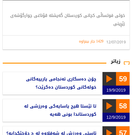
خولی فوتساڵی کچانی کوردستان گەیشتە قۆناغی چوارگۆشەی
زێڕینی
1429 جار بینراوە
12/07/2019
زیاتر
59
چۆن دەسكاری ئەنجامی یارییەكانی
خولەكانی كوردستان دەكرێت؟
19/9/2019
58
تا ئێستا هیچ یاسایەكی وەرزشی لە
كوردستاندا بونی هەیە
12/9/2019
57
ئاستی وەرزش لە شەقلاوە لە چ دۆخێكدایە؟