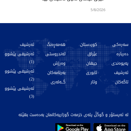
5/8/2026
سەرەکی
کوردستان
هەمەڕەنگ
ئەرشیف
دەربارە
عێراق
تەندروستی
ئەرشیفی پێشوو
(1)
پەیوەندی
جیهان
وەرزش
ئەرشیفی پێشوو
ئەرشیف
ئابوری
بەرنامەکان
(2)
تاگەکان
وتار
گـــەلەری
ئەرشیفی پێشوو
(3)
لە ئەپستۆر و گوگڵ پلەی خزمەت گوزاریەکانمان بەدەست بهێنە