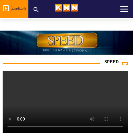
ڕاستەوخۆ
SPEED