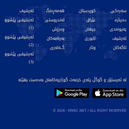
سەرەکی
کوردستان
هەمەڕەنگ
ئەرشیف
دەربارە
عێراق
تەندروستی
ئەرشیفی پێشوو
(1)
پەیوەندی
جیهان
وەرزش
ئەرشیفی پێشوو
ئەرشیف
ئابوری
بەرنامەکان
(2)
تاگەکان
وتار
گـــەلەری
ئەرشیفی پێشوو
(3)
لە ئەپستۆر و گوگڵ پلەی خزمەت گوزاریەکانمان بەدەست بهێنە
©
2026
- KNNC.NET / ALL RIGHT RESERVED