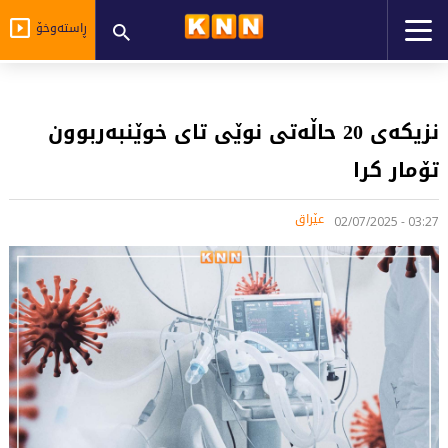
ڕاستەوخۆ
نزیکەی 20 حاڵەتی نوێی تای خوێنبەربوون
تۆمار کرا
عێراق
03:27 - 02/07/2025