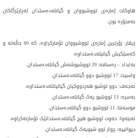
هاوکات ژمارەی تووشبووان و گیانلەدەستدان لەپارێزگاکان
بەمجۆرە بون:
زیقار: زۆرترین ژمارەی تووشبووان تۆمارکراوە، کە 60 حاڵەتە و
کەسێکیش گیانیلەدەستداوە.
بەغداد – رەسافە: 29 تووشبوشەش گیانلەدەستدان.
واسیت: 17 تووشبو دوو گیانلەدەستدان.
نەجەف: دوو توشبو هەردووکیان گیانیانلەدەستداوە.
بەسرە: 13 تووشبو یەک گیانلەدەستدان.
موسەننا: 11 تووشبو دوو گیانلەدەستدان.
نەینەوا: حەوت تووشبو هیچ گیانلەدەستدانێک تۆمارنەکراوە.
دیوانییە: چوار توو شبویەک گیانلەدەستدان.