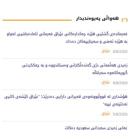
379 جار خوێندراوەتەوە
هەواڵی پەیوەندیدار
فەرماندەی گشتیی هێزە چەکدارەکانی عێراق فەرمانی ئامادەباشیی تەواو
بە هێزە ئەمنی و سەربازییەکان دەدات
عێراق
6/8/2026
زەیدی هەڵمەتی دژی گەندەڵکارانی وەستاندووە و بە چەککردنی
گروپەکانەوە سەرقاڵە
عێراق
6/8/2026
هۆشداری لە قووڵبوونەوەی قەیرانی دارایی دەدرێت؛ "عێراق کێشەی کاتیی
نەختینەی نییە"
عێراق
5/8/2026
عەلی زەیدی سەردانی سعودیە دەکات