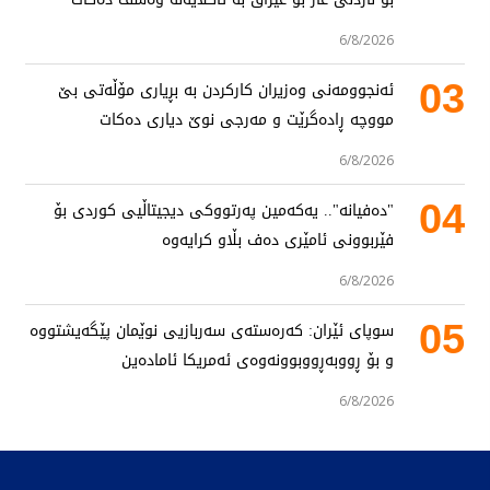
6/8/2026
03
ئەنجوومەنی وەزیران کارکردن بە بڕیاری مۆڵەتی بێ
مووچە ڕادەگرێت و مەرجی نوێ دیاری دەکات
6/8/2026
04
"دەفیانە".. یەکەمین پەرتووکی دیجیتاڵیی کوردی بۆ
فێربوونی ئامێری دەف بڵاو کرایەوە
6/8/2026
05
سوپای ئێران: کەرەستەی سەربازیی نوێمان پێگەیشتووە
و بۆ ڕووبەڕووبوونەوەی ئەمریکا ئامادەین
6/8/2026