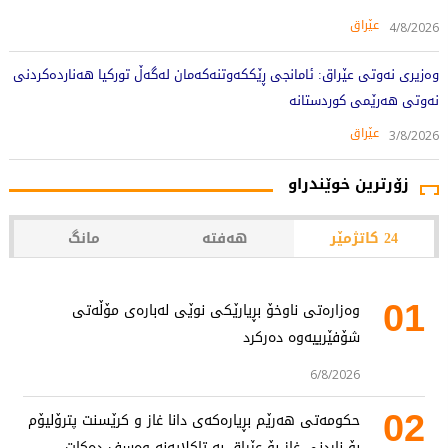
عێراق
4/8/2026
وەزیری نەوتی عێراق: ئامانجی ڕێککەوتنەکەمان لەگەڵ تورکیا هەناردەکردنی
نەوتی هەرێمی کوردستانە
عێراق
3/8/2026
زۆرترین خوێندراو
24 کاتژمێر
هەفتە
مانگ
01
وەزارەتی ناوخۆ بڕیارێکی نوێی لەبارەی مۆڵەتی
شۆفێرییەوە دەرکرد
6/8/2026
02
حکومەتی هەرێم بڕیارەکەی دانا غاز و کرێسنت پترۆلیۆم
بۆ ناردنی غاز بۆ عێراق بە تاکلایەنە وەسف دەکات