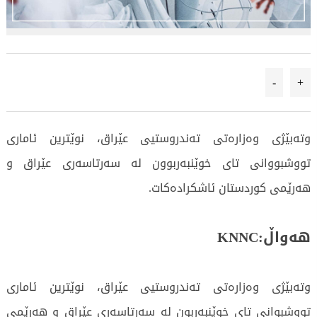
-
+
وتەبێژی وەزارەتی تەندروستیی عێراق، نوێترین ئاماری
تووشبووانی تای خوێنبەربوون لە سەرتاسەری عێراق و
هەرێمی کوردستان ئاشکرادەکات.
هەواڵ:KNNC
وتەبێژی وەزارەتی تەندروستیی عێراق، نوێترین ئاماری
تووشبوانی تای خوێنبەربون لە سەرتاسەری عێراق و هەرێمی