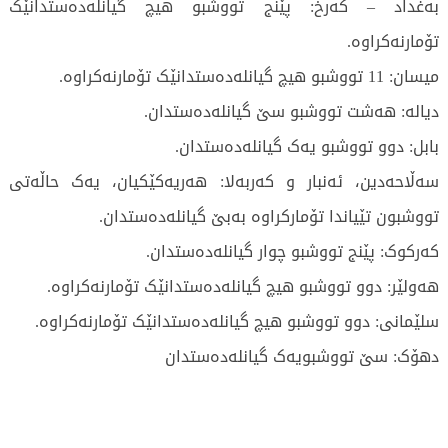
بەغداد – کەرخ: پێنج تووشبو هیچ گیانلەدەستدانێک
تۆمارنەکراوە.
میسان: 11 تووشبو هیچ گیانلەدەستدانێک تۆمارنەکراوە.
دیالە: هەشت تووشبو سێ گیانلەدەستدان.
بابل: دوو تووشبو یەک گیانلەدەستدان.
سەڵاحەدین، ئەنبار و کەربەلا: هەریەکێکیان، یەک حاڵەتی
تووشبون تێیاندا تۆمارکراوە بەبێ گیانلەدەستدان.
کەرکوک: پێنج تووشبو چوار گیانلەدەستدان.
هەولێر: دوو تووشبو هیچ گیانلەدەستدانێک تۆمارنەکراوە.
سلێمانی: دوو تووشبو هیچ گیانلەدەستدانێک تۆمارنەکراوە.
دهۆک: سێ تووشبویەک گیانلەدەستدان