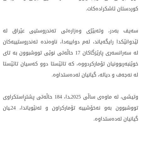
کوردستان ئاشکرادەکات.
سەیف بەدر، وتەبێژی وەزارەتی تەندروستیی عێراق لە
لێدوانێکدا رایگەیاند، لەم دواییەدا، ناوەندە تەندروستییەکان
لە سەرانسەری پارێزگاکان 17 حاڵەتی نوێی تووشبوون بە تای
خوێنبەربوونیان تۆمارکردووە، کە تائێستا دوو کەسیان تائێستا
لە نەجەف و دیالە، گیانیان لەدەستداوە.
وتیشی، لە ماوەی ساڵی 2025ـدا، 184 حاڵەتی پشتڕاستکراوی
تووشبوون بەو نەخۆشییە تۆمارکراون و لەنێویاندا، 24ـیان
گیانیان لەدەستداوە.