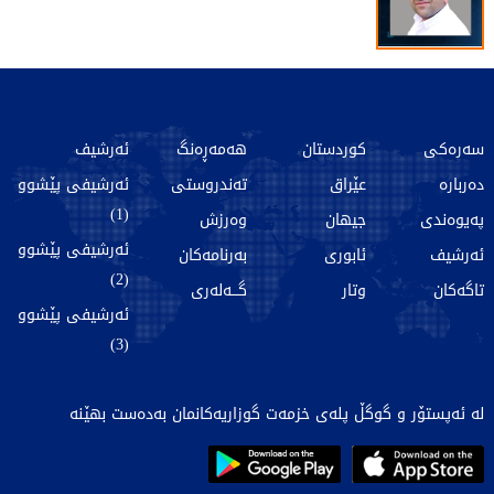
سەرەکی
کوردستان
هەمەڕەنگ
ئەرشیف
دەربارە
عێراق
تەندروستی
ئەرشیفی پێشوو
(1)
پەیوەندی
جیهان
وەرزش
ئەرشیفی پێشوو
ئەرشیف
ئابوری
بەرنامەکان
(2)
تاگەکان
وتار
گـــەلەری
ئەرشیفی پێشوو
(3)
لە ئەپستۆر و گوگڵ پلەی خزمەت گوزاریەکانمان بەدەست بهێنە