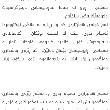
گەشتر. ڕوو لە بنەما بنەڕەتیەکانی دیمۆکراسیەت
وکۆمەڵگایەکی ساخڵەم.
ئەم خولەی هەڵبژاردن کە وا بڕیارە لە ‌‌مانگی ئۆکتۆبەردا
ئەنجام بدرێ، جگە لە لیستە نوێکان ، کەسایەتی
سەربەخۆش خۆیان کاندید کردووە، هاوکات ئامار و
ئەنجامی ڕاپرسیەکان پـێمان دەڵێن‌‌: کە ڕێژەی بەشداری
دەنگدەران زۆر نابێت، بە پێچەوانەوە ڕێژەی بایکۆت زیاتر
دەبێت..!
ئەگەر هەڵبژاردن ئەنجام بدرێ و، ئەگەر ڕێژەی بەشداری
دەنگدەرانیش لە سەرو ٪٦٠ ە وە بێت، ئەگەر گزی و فزی و