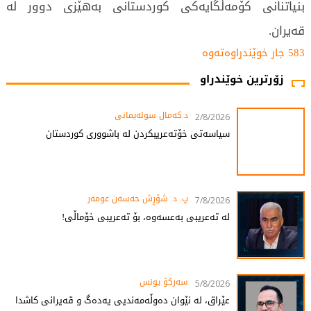
بنیاتنانی کۆمەڵگایەکی کوردستانی بەهێزی دوور لە
قەیران.
583 جار خوێندراوەتەوە
زۆرترین خوێندراو
د.کەمال سولەیمانی
2/8/2026
سیاسەتی خۆتەعریبکردن لە باشووری کوردستان
پ. د. شۆڕش حەسەن عومەر
7/8/2026
لە تەعریبی بەعسەوە، بۆ تەعریبی خۆماڵی!
سەرکۆ یونس
5/8/2026
عێراق، لە نێوان دەوڵەمەندیی یەدەگ و قەیرانی کاشدا