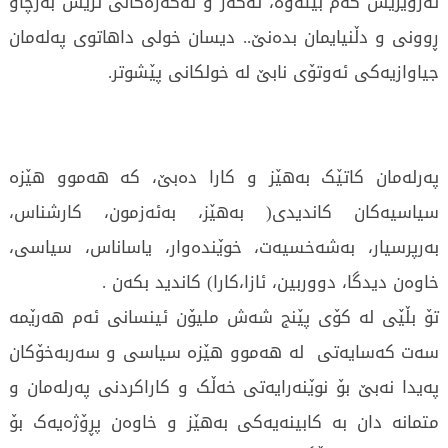
تەزویریش کەم بێتەوە، ئەگەر و ئەگەرەکانی تریش بەرچاو
ڕوونی و دڵنیایمان بدەنێ.. دیسان خولی داهاتوی پەلەمان
جیاوازیەکی ئەوتۆی نابێ لە خولکانی پێشوتر.
پەرلەمان کاتێک بەهێز و کارا دەبێ، کە هەموو هێزە
سیاسیەکان کاندیدی( بەهێز، بەئەزمون، کارشناس،
بەرپرسیار، بەشەخسیەت، خوێندەوار، یاساناس، سیاسی،
خاوەن دیدگا، دووربین، ئازا،کارا) کاندید بکەن .
تۆ بڵێی لە کۆی پێنج شەش ملیۆن ئینسانی ئەم هەرێمە
سەت کەسایەتی لە هەموو هێزە سیاسی و سەربەخۆکان
پەیدا نەبێ بۆ نوێنەرایەتی خەڵک و کاراکردنی پەرلەمان و
متمانە دان بە کابینەیەکی بەهێز و خاوەن پڕۆژەیەک بۆ