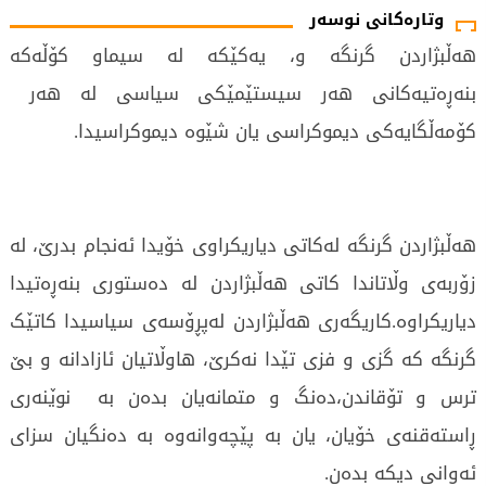
وتارەکانی نوسەر
هەڵبژاردن گرنگه و، یەکێکە لە سیماو کۆڵەکە
بنەڕەتیەکانی هەر سیستێمێکی سیاسی لە هەر
کۆمەڵگایەکی دیموکراسی یان شێوە دیموکراسیدا.
هەڵبژاردن گرنگە لەکاتی دیاریکراوی خۆیدا ئەنجام بدرێ، لە
زۆربەی وڵاتاندا کاتی هەڵبژاردن لە دەستوری بنەڕەتیدا
دیاریکراوە.کاریگەری هەڵبژاردن لەپڕۆسەی سیاسیدا کاتێک
گرنگە کە گزی و فزی تێدا نەکرێ، هاوڵاتیان ئازادانە و بێ
ترس و تۆقاندن،دەنگ و متمانەیان بدەن بە نوێنەری
ڕاستەقنەی خۆیان، یان بە پێچەوانەوە بە دەنگیان سزای
ئەوانی دیکە بدەن.