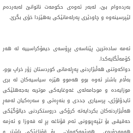
بەردەوام بێ، لەبەر ئەوەی حکومەت ناتوانێ لەبەردەم
لێپرسینەوە و چاودێری پەرلەمانێکی بەهێزدا خۆی بگرێ.
ئەمە سادەترین پێناسەی پڕۆسەی دیمۆکراسییە لە هەر
کۆمەڵگایەکدا.
دواکەوتنی هەڵبژاردنی پەڕلەمانی کوردستان زۆر خراپ بوو،
بەڵام باشتر ئەوە بوو هەموو هێزە سیاسیەکان لە بری
موزایەدە و موجامەلەی غەوغایەکی موتربە بەجەهلێکی
ئایدۆلۆژی، پرسیاری جددی و بنەڕەتی و سەرەکیان لەمەڕ
هەڵبژاردنەکان بکردایەتە کرۆکی دروستکردنی دیالۆگێکی
حەقیقی بۆ تێپەڕبوونی ئەم قۆناغە پڕ لە فەوزا و ئەزمە
هەمەجۆرەی هەرێمەکەمان، بۆ قۆناغێکی باشتر و