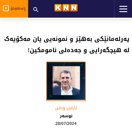
ڕاستەوخۆ
پەرلەمانێکی بەهێز و نمونەیی یان مەکۆیەک
لە هیچگەرایی و جەدەلی نامومکین!
ئاراس وه‌لی
نوسەر
28/07/2024