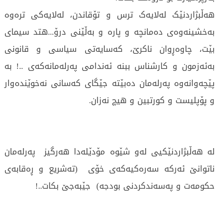
هەڵبژاردنێک لەلایەک ترس و تۆقاندن، لەلایەکی ترەوە
بەخشینەوەی دەمانچە و پارە و بەڵێنی درۆ...هتد سیمای
بێت، چاوەڕوان ناکرێ، کەسایەتی سیاسی و قانونی
بەئەزمون و کارشناس ببنە ئەندامی پەرلەمانەکەی ..! بە
پێچەوانەوە پەرلەمان دەبێتە جێگای کەسانی نەخوێندەوار
و پۆپلیست و کورتبین و هیچ نەزان.
لە هەڵبژاردنێکیی لەو شێوە مۆدێلەدا هەرگیز پەرلەمان
ناتوانێ ئەرکە سەرەکیەکەی خۆی (تەشریع و ڕەقابەی
حکومەت و پەسەندکردنی بودجە) جێبەجێ بکات..!