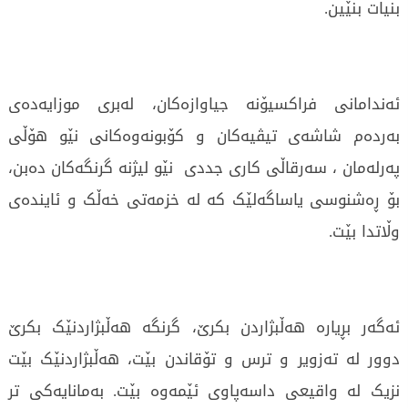
بنیات بنێین.
ئەندامانی فراکسیۆنە جیاوازەکان، لەبری موزایەدەی
بەردەم شاشەی تیڤیەکان و کۆبونەوەکانی نێو هۆڵی
پەرلەمان ، سەرقاڵی کاری جددی نێو لیژنە گرنگەکان دەبن،
بۆ ڕەشنوسی یاساگەلێک کە لە خزمەتی خەڵک و ئایندەی
وڵاتدا بێت.
ئەگەر بڕیارە هەڵبژاردن بکرێ، گرنگە هەڵبژاردنێک بکرێ
دوور لە تەزویر و ترس و تۆقاندن بێت، هەڵبژاردنێک بێت
نزیک لە واقیعی داسەپاوی ئێمەوە بێت. بەمانایەکی تر