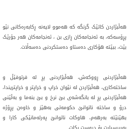
هەڵبژاردن کاتێک گرنگە کە هەموو لایەنە ڕکابەرەکانی نێو
پڕۆسەکە، بە ئەنجامەکان ڕازی بن ، ئەنجامەکان هەر جۆرێک
بێت، ببێتە هۆکاری دەستاو دەستکردنی دەسەڵات.
هەڵبژاردنی ڕووکەش، هەڵبژاردنی پڕ لە فرتوفێڵ و
ساختەکاری، هەڵبژاردن لە نێوان خراپ و خراپتر و خراپتریندا،
هەڵبژاردنی پڕ لە بانگەشەی بێ نرخ و بێ بنەما و بەڵێنی
درۆ و ساختە ناتوانێ حکومەتی بەهێز و خاوەن پڕۆژە
بهێنێتە بەرهەم، هاوکات ناتوانێ پەرلەمانێکی کارا و
بەرپرسیارت بۆ دروست بکات.