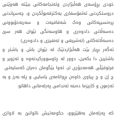
خودی پڕۆسەی هەڵبژاردن وئەنجامەکانی ببێتە هەوێنی
دروستکردنی ئەتمۆسفاری یەکترقەبوڵکردن و، چەسپاندنی
پرەنسیپەکانی وەک شەفافیەت و سەربەخۆبوونی
دەسەڵاتی دادوەری و هاوسەنگی نێوان هەر سێ
دەسەڵاتەکانی (تەشریعی و تەنفیزی و دادوەری)
ئەگەر بڕیار بێت هەڵبژاردنێک لە نێوان باش و باشتر و
باشترین دا بکەین، دوور لە چاوسوورکردنەوە و تەزویر و
فرتوفێڵی هەمەجۆری تر، ئەوا بێگومان دەیان کەسایەتی
چ ژن و چ پیاوی خاوەن بڕوانامەی یاسایی و پلە بەرز و بە
ئەزمون و کاریزما دەبنە ئەندامی پەرلەمانی داهاتو.
کە پەرلەمان بەهێزبوو، حکومەتیش ناتوانێ بە لاوازی