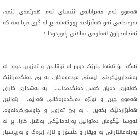
هەموو ئەم قەیرانانەی ئێستای ئەم هەرێمەی ئێمە،
بەرەنجامی ئەو هەڵبژادنە ڕووکەشە پڕ لە گزی فزیانەیە کە
ئەنجامدراون لەماوەی ساڵانی ڕابوردودا..!
ئەگەر بۆ تەنها جارێک دوور لە تۆقاندن و تەزویر، دوور لە
بەشداریپێکردنی لیستی مردووەکان، بە بێ دەنگدەرانێک
کەلەبری دەیان کەس دەنگدەدات..! بە بەشداری کارای
هەموو چین و توێژە دەنگدەرەکانی هەرێم، بتوانین
هەڵبژاردنێک بکەین ، بە بێ تەزویر و چاوسورکردنەوە،
ئەوسا بێگومان دەتوانین پەرلەمانێکی بەهێز، کارا، پڕ لە
پەرلەمانتارانی بە ویقار و دڵسۆز و ئازا، زیرەک و بەرپرسیار