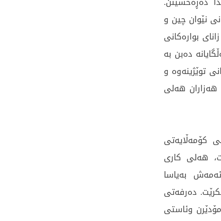
ا دەڕەخسێنن.
نی نێوان چین و
انای بوارەکانی
گایانە دەبن بە
نی توێژینەوە و
و هەزاران هەلی
ی کۆمەڵایەتی
ت، هەلی کاری
ئەمەش بەیاسا
کرێت. دەرفەتی
مۆدێرن وئاستی