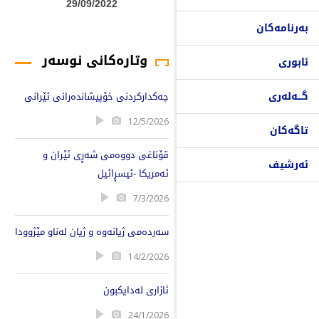
29/09/2022
بەرنامەکان
وتارەکانی نوسەر
ئابوری
گـــەلەری
چەکدارکردنی خۆپیشاندەرانی ئێرانی
12/5/2026
تاگەکان
قۆناغی دووەمی شەڕی ئێران و
ئەرشیف
ئەمریکا -ئیسڕائیل
7/3/2026
سەردەمی ژیانەوە و ژیان لەناو مێژوودا
14/2/2026
ئازاری لەدایکبون
24/1/2026