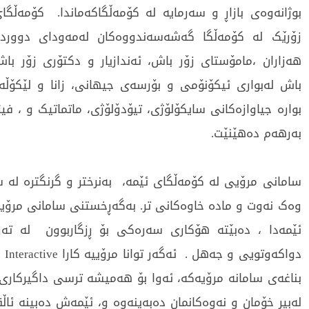
بوژانەوەی بازاڕ و سەرمایە لە کۆمەڵگاکەماندا. کۆمەڵ
زۆرێک لە کۆمەڵگا گەشەسەندووەکان لەمەودای دوورد
هەزاران ،مامۆستای زۆر باش، ئەندازیار و دکتۆری زۆر باش
باش لەبواری ئیکۆنۆمی و بۆرسەی جیهانی، زانا و لێکۆڵە
بوارە جیاوازەکانی سایکۆلۆژی، تیۆدۆلۆژی، ماتماتیک و ، فیزی
بەرهەم دەهێنێت.
سامانی مرۆیی لە کۆمەڵگای ئێمە، بەنرختر و گرنگترە لە س
وەک نەوت و مادە خاوەکانی تر. بەگەڕخستنی سامانی مرۆی
ئێمەدا ، دەبێتە هۆکاری سەرەکی بۆ ڕزگاربوون لە تە
دواکە
بناغەی سامانە مرۆیەکە، ئەوا بۆ هەمیشە ترسی داگیرکاری
لەبیر خۆمان و نەوەکانمان دەبەینەوە و، ئێمەش دەبینە ئا