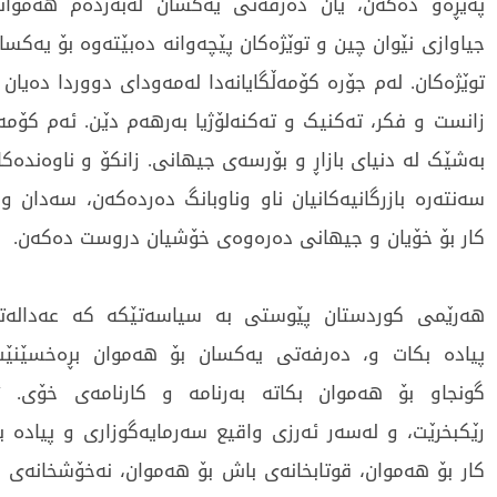
پەیڕەو دەکەن، یان دەرفەتی یەکسان لەبەردەم هەمواند
جیاوازی نێوان چین و توێژەکان پێچەوانە دەبێتەوە بۆ یەکسا
توێژەکان. لەم جۆرە کۆمەڵگایانەدا لەمەودای دووردا دەیان ز
زانست و فکر، تەکنیک و تەکنەلۆژیا بەرهەم دێن. ئەم کۆمەڵ
بەشێک لە دنیای بازاڕ و بۆرسەی جیهانی. زانکۆ و ناوەندەکا
سەنتەرە بازرگانیەکانیان ناو وناوبانگ دەردەکەن، سەدان 
کار بۆ خۆیان و جیهانی دەرەوەی خۆشیان دروست دەکەن.
هەرێمی کوردستان پێوستی بە سیاسەتێکە کە عەدالەت
پیادە بکات و، دەرفەتی یەکسان بۆ هەموان بڕەخسێنێ
گونجاو بۆ هەموان بکاتە بەرنامە و کارنامەی خۆی. 
رێکبخرێت، و لەسەر ئەرزی واقیع سەرمایەگوزاری و پیادە ب
کار بۆ هەموان، قوتابخانەی باش بۆ هەموان، نەخۆشخانەی 