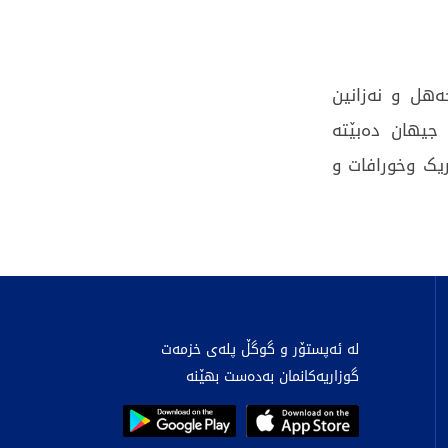
ەهل و نەزانین
جیهان دەبێتە
یک وخورافات و
لە ئەپستۆر و گوگڵ پلەی خزمەت
گوزاریەکانمان بەدەست بهێنە