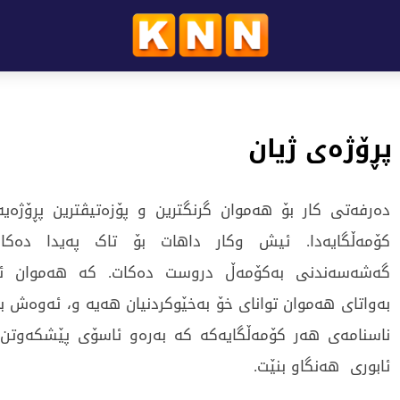
پڕۆژەی ژیان
دەرفەتی کار بۆ هەموان گرنگترین و پۆزەتیڤترین پڕۆژەیە
کۆمەڵگایەدا. ئیش وکار داهات بۆ تاک پەیدا دەکا
گەشەسەندنی بەکۆمەڵ دروست دەکات. کە هەموان ئی
بەواتای هەموان توانای خۆ بەخێوکردنیان هەیە و، ئەوەش ب
ناسنامەی هەر کۆمەڵگایەکە کە بەرەو ئاسۆی پێشکەوتن
ئابوری هەنگاو بنێت.