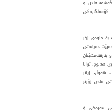
 گەشەسەندن و
کۆمەڵگایەکی
 بۆ ماوەی زۆر
دەبێت دەرفەتی
و بەرهەمهێنان
 هەبوو، توانا
، هەوڵی زیاتر
تی مادی زۆرتر
کی سەرەکی بۆ