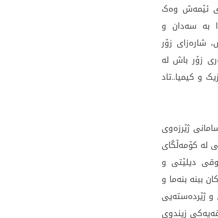
گای ئێمەش وەک
ا بە سەدان و
، شارەزای زۆر
ری زۆر باش لە
ک و کیمیا..تاد
امانی ژێرزەوی
ی لە کۆمەڵگای
وقی دیلێتی و
وتویی و جەهل . ئەگەر توانا مرۆییە کارا Interactive کان ببنە بنەما و
 و ژێردەستەیی
ڵقەیەکی زیندوی