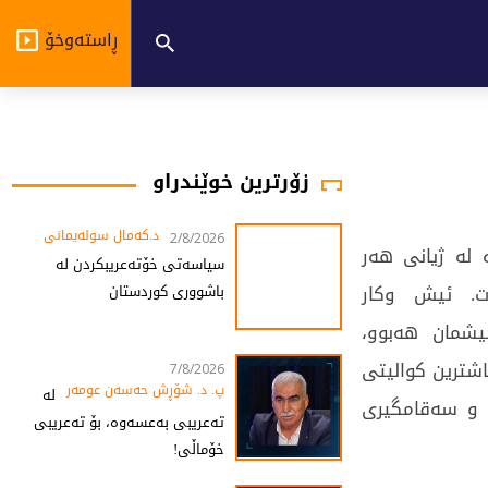
ڕاستەوخۆ
زۆرترین خوێندراو
د.کەمال سولەیمانی
2/8/2026
 لە ژیانی هەر
سیاسەتی خۆتەعریبکردن لە
ت. ئیش وکار
باشووری کوردستان
شمان هەبوو،
اشترین کوالیتی
7/8/2026
پ. د. شۆڕش حەسەن عومەر
لە
 و سەقامگیری
تەعریبی بەعسەوە، بۆ تەعریبی
خۆماڵی!