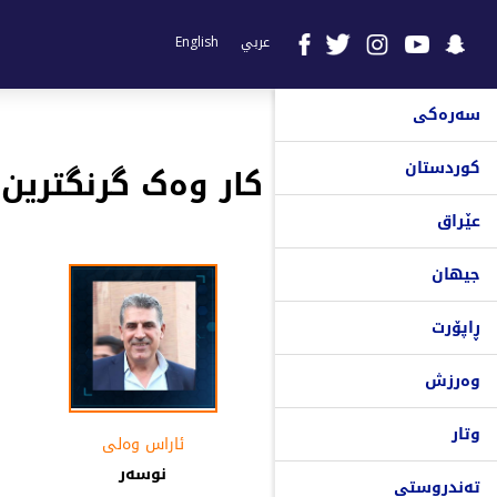
عربي
English
سەرەکی
کوردستان
کار وەک گرنگترین 
عێراق
جیهان
ڕاپۆرت
وەرزش
وتار
ئاراس وه‌لی
نوسەر
تەندروستی