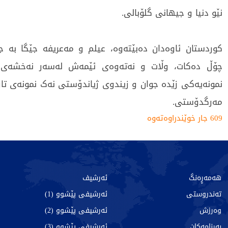
نێو دنیا و جیهانی گلۆبالی.
کوردستان ئاوەدان دەبێتەوە، عیلم و مەعریفە جێگا بە ج
چۆڵ دەکات، وڵات و نەتەوەی ئێمەش لەسەر نەخشەی 
نمونەیەکی زێدە جوان و زیندوی ژیاندۆستی نەک نمونەی تار
مەرگدۆستی.
609 جار خوێندراوەتەوە
هەمەڕەنگ
ئەرشیف
تەندروستی
ئەرشیفی پێشوو (1)
وەرزش
ئەرشیفی پێشوو (2)
بەرنامەکان
ئەرشیفی پێشوو (3)