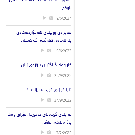
باوکم
9/6/2024
قەیرانی بونیادی هەڵبژاردنەکانی
پەرلەمانی هەرێمی کوردستان
10/6/2023
کار وەک گرنگترین پڕۆژەی ژیان
29/9/2022
ئایا خوێنی کورد هەرزانە...!
24/9/2022
لە یادی کودەتای تەموزدا، عێراق وەک
پڕۆژەیەکی فاشل
17/7/2022