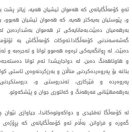
ئەو کۆمەڵگایانەی کە هەموان ئیشیان هەیە، زیاتر پشت 
و، پێوستیان بەیەکتر هەیە. کە هەموان ئیشیان هەبوو، ب
بەرهەمیان دەبێت.بەمانایەکی تر هەموان بەشداردەبن ل
گەشەسەندنی کۆمەڵگادا.ئەوکات کۆمەڵگاش بە ئۆتۆم
دەبێت. لە ڕوانگەیەکی ترەوە هەموو توانا و تەجرەبە و ئە
و هاوئاهەنگ دەبن. لە دواجاریشدا ئەم توانا دەستەجە
بناغە بۆ پەروەردەکردنی مناڵان و بەرزکردنەوەی ئاستی کو
پەروەردە و فێرکاری، تەندروستی و، دروستکردنی 
بەرهەمهێنانی فەرهەنگ و کەلتوری جوان و پێشکەوتو.
لە کۆمەڵگا تەقلیدی و دواکەوتوەکاندا، جیاوازی نێوان چ
گەورە و فراوانن. بەڵام ئەو کۆمەڵگایانەی کە پڕۆژەی 