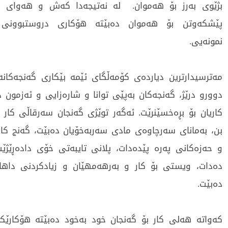
بژێوی بەرز بۆ هەموان. لە نەتیجەدا کەش و هەوای
پێشکەوتن بۆ هەموان دەبێتە هۆکاری دروستبوونی 
نمونەیی.
مەترسیدارترین دیاردەی کۆمەڵگای ئێمە بێکاری گەنجەکانە
دوورو درێژ، گەنجەکان بەپێی توانا و شارەزایی و ئەزمون 
کاریان بۆ بڕەخسێنرێت. ئەگەر توێژی گەنجان سەرقاڵی کار 
بن، بەمانای سەرچاوەی مادی سەربەخۆیان دەبێت، گەنج کاری
و حەزەکانی پەرە پێدەدات، پلانی تایبەتی خۆی دادەڕێژێت
دەدات، ویستی بۆ کار و بەرهەمهێان و زیادکردنی داها
دەبێت.
کەواتە هەلی کار بۆ گەنجان خود بەخود دەبێتە هۆکارێ