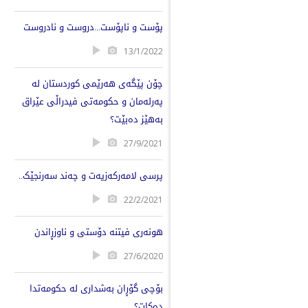
پۆست و ناپۆست...دروست و نادروست
13/1/2022
چۆن پێگەی هەرێمی کوردستان لە
پەرلەمان و حکومەتی فیدراڵی عێراق
بەهێز دەبێت؟
27/9/2021
پرسی لامەرکەزیەت و چەند سەرنجێک..
22/2/2021
هونەری فیتنە دۆستی و ناوزڕاندن
27/6/2020
بۆچی گۆڕان بەشداری لە حکومەتدا
دەکات؟