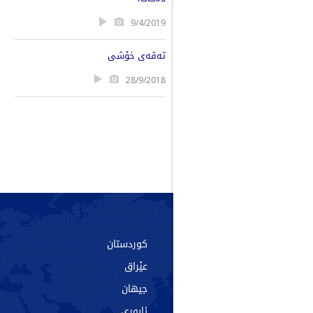
9/4/2019
تەقەی خۆشی
28/9/2018
سەرەکی
کوردستان
دەربارە
عێراق
پەیوەندی
جیهان
ئەرشیف
ئابوری