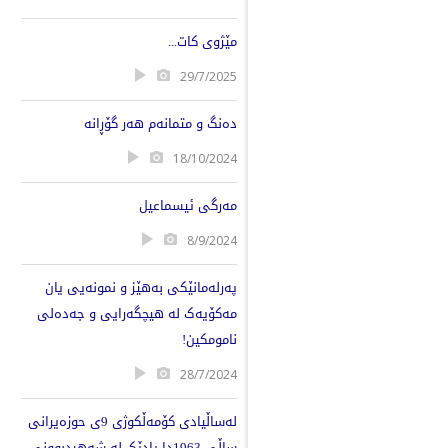
مێژوی کات...
29/7/2025
دەنگ و متمانەم هەر گۆڕانە
18/10/2024
مەرگی ئیسماعیل
8/9/2024
پەرلەمانێکی بەهێز و نمونەیی یان
مەکۆیەک لە هیچگەرایی و جەدەلی
نامومکین!
28/7/2024
لەساڵیادی کۆمەڵکوژی 9ی حوزەیرانی
ساڵی 1963دا یادێک لە شەهیدبوونی