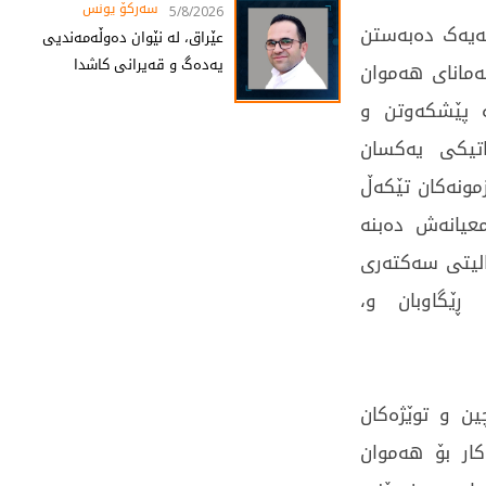
سەرکۆ یونس
5/8/2026
بەیەک دەبەستن
عێراق، لە نێوان دەوڵەمەندیی
یەدەگ و قەیرانی کاشدا
ەمانای هەموان
ە پێشکەوتن و
اتیکی یەکسان
زمونەکان تێکەڵ
معیانەش دەبنە
الیتی سەکتەری
ڕێگاوبان و،
ین و توێژەکان
کار بۆ هەموان