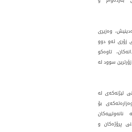
ی بەردەوام و
ەدینیش، وەزیری
ی زۆری ئەو دوو
نەکان، تاوەکو
زۆرترین سوود لە
ی لیژنەکەی لە
ەزارەتەکەی بۆ
 نانەوتییەکان
نی پرۆژەکان و