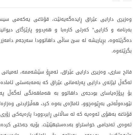
وەزیری دارایی عێراق ڕایدەگەیەنێت، قۆناغی یەکەمی سی
بەرنامە و کارایی" کەرتی کارەبا و هەردوو پارێزگای دیوان
دەگرێتەوە، بڕیاریشە لە سێ ساڵی داهاتوودا سەرجەم دامەزر
بگرێتەوە.
فالح ساری، وەزیری دارایی عێراق، ئەمڕۆ سێشەممە، لەمیانی 
لەگەڵ لیژنەی دارایی پەرلەمانی عێراق کە بەمەبەستی ئامادە
بۆ پرۆژەیاسای بودجەی داهاتوو بە هەماهەنگی لەگەڵ پەر
نێودەوڵەتی بەڕێوەچوو، ئاماژەی بەوە کرد، هەڵبژاردنی وەزارەت
قۆناغە بەهۆی ئەوەیە کە لە ساڵانی ڕابردوودا پارەیەکی زۆری
ئەوەی ئەنجامی خواستراو بەدەستبهێنێت. بۆیە جەختی کردەو