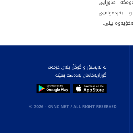
ەوەکە هاوڕایی
و بەردەوامیی
خۆیەوە بینی.
لە ئەپستۆر و گوگڵ پلەی خزمەت
گوزاریەکانمان بەدەست بهێنە
©
2026
- KNNC.NET / ALL RIGHT RESERVED