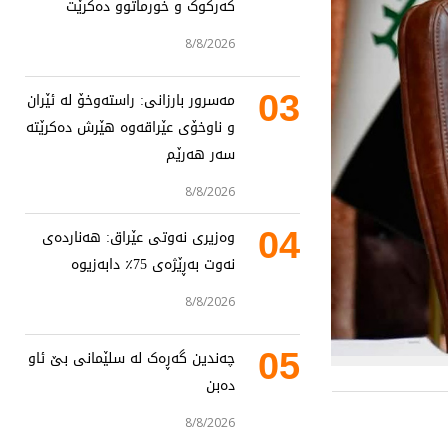
کەرکوک و خورماتوو دەکرێت
8/8/2026
03
مەسرور بارزانی: راستەوخۆ لە ئێران
و ناوخۆی عێراقەوە هێرش دەکرێتە
سەر هەرێم
8/8/2026
04
وەزیری نەوتی عێراق: هەناردەی
نەوت بەڕێژەی 75٪ دابەزیوە
8/8/2026
05
چەندین گەڕەک لە سلێمانی بێ ئاو
دەبن
8/8/2026