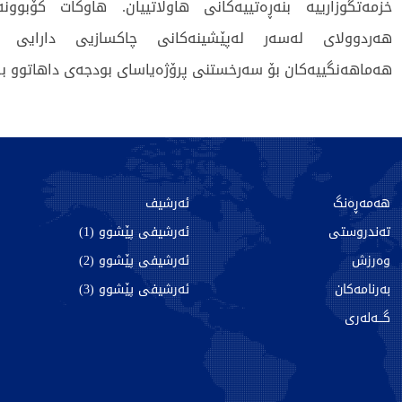
خزمەتگوزارییە بنەڕەتییەکانی هاوڵاتییان. هاوکات کۆبوون
هەردوولای لەسەر لەپێشینەکانی چاکسازیی دارایی 
هەماهەنگییەکان بۆ سەرخستنی پرۆژەیاسای بودجەی داهاتوو بە
696 جار خوێندراوەتەوە
هەمەڕەنگ
ئەرشیف
تەندروستی
ئەرشیفی پێشوو (1)
وەرزش
ئەرشیفی پێشوو (2)
بەرنامەکان
ئەرشیفی پێشوو (3)
گـــەلەری