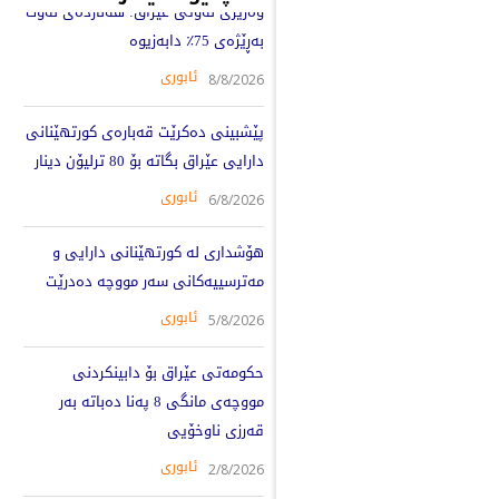
وەزیری نەوتی عێراق: هەناردەی نەوت
بەڕێژەی 75٪ دابەزیوە
ئابوری
8/8/2026
پێشبینی دەکرێت قەبارەی کورتهێنانی
دارایی عێراق بگاتە بۆ 80 ترلیۆن دینار
ئابوری
6/8/2026
هۆشداری لە کورتهێنانی دارایی و
مەترسییەکانی سەر مووچە دەدرێت
ئابوری
5/8/2026
حکومەتی عێراق بۆ دابینکردنی
مووچەی مانگی 8 پەنا دەباتە بەر
قەرزی ناوخۆیی
ئابوری
2/8/2026