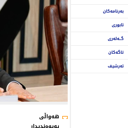
بەرنامەکان
ئابوری
گـــەلەری
تاگەکان
ئەرشیف
هەواڵی
پەیوەندیدار