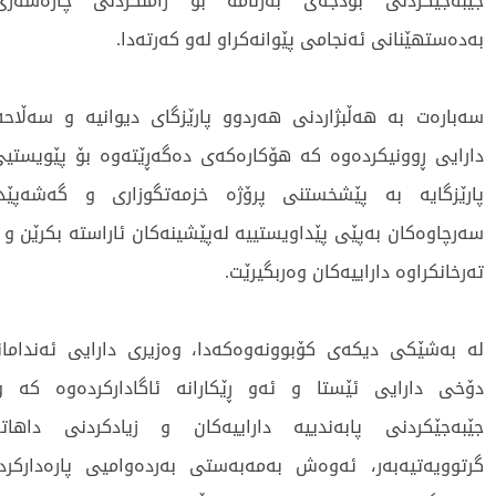
جێبەجێکردنی بودجەی بەرنامە بۆ زامنکردنی چارەسەر
بەدەستهێنانی ئەنجامی پێوانەکراو لەو کەرتەدا.
سەبارەت بە هەڵبژاردنی هەردوو پارێزگای دیوانیە و سەڵاح
دارایی ڕوونیکردەوە کە هۆکارەکەی دەگەڕێتەوە بۆ پێویستی
پارێزگایە بە پێشخستنی پرۆژە خزمەتگوزاری و گەشەپێدا
سەرچاوەکان بەپێی پێداویستییە لەپێشینەکان ئاراستە بکرێن و 
تەرخانکراوە داراییەکان وەربگیرێت.
لە بەشێکی دیکەی کۆبوونەوەکەدا، وەزیری دارایی ئەندامان
دۆخی دارایی ئێستا و ئەو ڕێکارانە ئاگادارکردەوە کە و
جێبەجێکردنی پابەندییە داراییەکان و زیادکردنی داهاتە
گرتوویەتیەبەر، ئەوەش بەمەبەستی بەردەوامیی پارەدارکرد