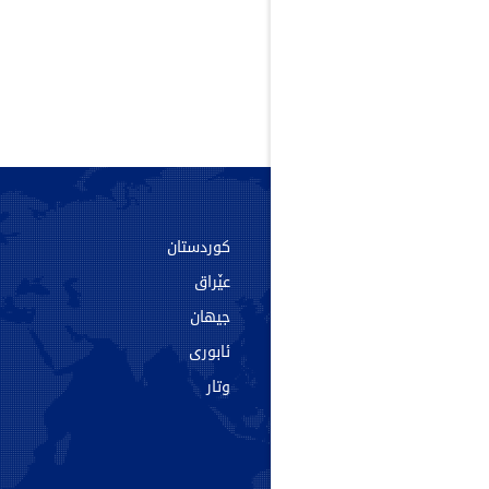
سەرەکی
کوردستان
دەربارە
عێراق
پەیوەندی
جیهان
ئەرشیف
ئابوری
تاگەکان
وتار