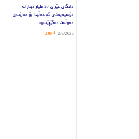
دادگای عێراق 20 ملیار دینار لە
دۆسیەیەکی گەندەڵیدا بۆ خەزێنەی
دەوڵەت دەگێڕێتەوە.
ئابوری
2/8/2026