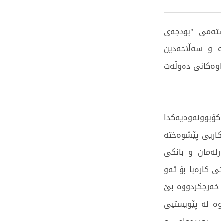
ستەمی "بودجەی
یە و سەڵاحەدین
اوەکانی دەوڵەت
کۆبوونەوەیەکدا
کاریی پێشوەختە
لەمان و بانکی
ی کارەبا بۆ ئەو
 خەرجکردووە بێ
ە لە پێویستیی