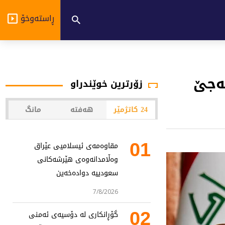
ڕاستەوخۆ
بەجێ
زۆرترین خوێندراو
24 کاتژمێر
هەفتە
مانگ
01
مقاوەمەی ئیسلامیی عێراق
وەڵامدانەوەی هێرشەکانی
سعودییە دوادەخەین
7/8/2026
02
گۆڕانکاری لە دۆسیەی ئەمنی