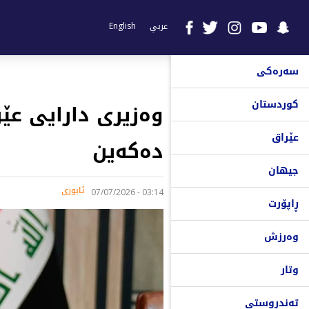
عربي
English
سەرەکی
کوردستان
وەزیری دارایی عێ
عێراق
دەکەین
جیهان
ئابوری
03:14 - 07/07/2026
ڕاپۆرت
وەرزش
وتار
تەندروستی