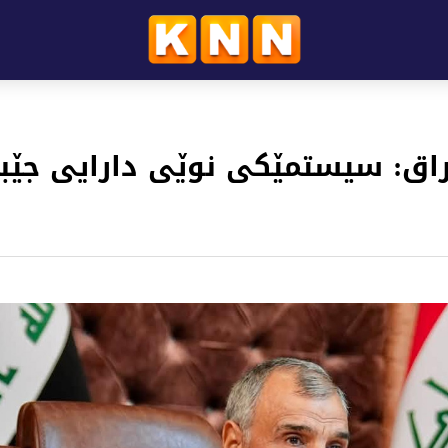
راق: سیستمێکی نوێی دارایی جێ