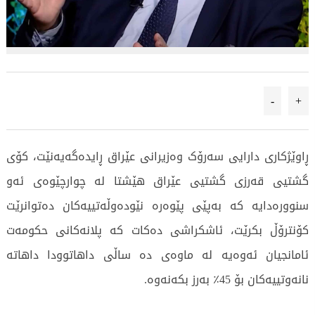
-
+
ڕاوێژکاری دارایی سەرۆک وەزیرانی عێراق ڕایدەگەیەنێت، کۆی
گشتیی قەرزی گشتیی عێراق هێشتا لە چوارچێوەی ئەو
سنوورەدایە کە بەپێی پێوەرە نێودەوڵەتییەکان دەتوانرێت
کۆنترۆڵ بکرێت، ئاشکراشی دەکات کە پلانەکانی حکومەت
ئامانجیان ئەوەیە لە ماوەی دە ساڵی داهاتوودا داهاتە
نانەوتییەکان بۆ 45٪ بەرز بکەنەوە.