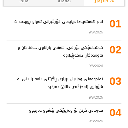
24 کاتژمێر
هەفتە
مانگ
01
لەم هەفتەیەدا دیاردەی خۆرگیرانی تەواو ڕوودەدات
9/8/2026
02
کەشناسێکی عێراقی: کەشی باراناوی حەفتاکان و
نەوەدەکان دەگەڕێتەوە
9/8/2026
03
ئەنجومەنی وەزیران بڕیاری ڕاگرتنی دامەزراندنی بە
شێوازی (لەجێگەی دانان) دەرکرد
9/8/2026
04
فەرمانی گرتن بۆ وەزیرێکی پێشوو دەرچوو
9/8/2026