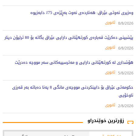
وەزیری نەوتی عێراق: هەناردەی نەوت بەڕێژەی 75٪ دابەزیوە
ئابوری
8/8/2026
پێشبینی دەکرێت قەبارەی کورتهێنانی دارایی عێراق بگاتە بۆ 80 ترلیۆن دینار
ئابوری
6/8/2026
هۆشداری لە کورتهێنانی دارایی و مەترسییەکانی سەر مووچە دەدرێت
ئابوری
5/8/2026
حکومەتی عێراق بۆ دابینکردنی مووچەی مانگی 8 پەنا دەباتە بەر قەرزی
ناوخۆیی
ئابوری
2/8/2026
زۆرترین خوێندراو