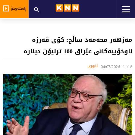
ڕاستەوخۆ
مەزهەر محەمەد ساڵح: کۆی قەرزە
ناوخۆییەکانی عێراق 100 ترلیۆن دینارە
ئابوری
11:18 - 04/07/2026