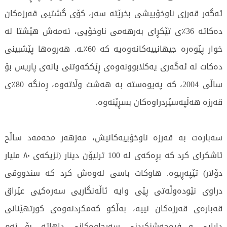
ئەگەر قەرزی ناوخۆییشی بخرێتە سەر، کۆی گشتیی قەرزەکان
دەکاتە 36٪ی تێکڕای بەرهەمی ناوخۆیی، ئەمەش هێشتا لە
خوار پێوەرە جیهانییەکانەوەیە کە 60٪ـە. هەروەها پێشبینی
دەکات لە ئەگەری یەکلابوونەوەی ڕێککەوتنی یانەی پاریس بۆ
ساڵی 2004، کە پەیوەستە بە هەشت وڵاتەوە، ڕەنگە 80٪ی
قەرزە هەڵپەسێردراوەکان بسڕێنەوە.
سەبارەت بە قەرزە ناوخۆییەکانیش، مەزهەر محەمەد ساڵح
ئاشکرای کرد کە بڕەکەی لە 100 ترلیۆن دینار (نزیکەی ٨٠ ملیار
دۆلار) تێپەڕیوە. هاوکات باسی لەوەش کرد کە سندووقی
دراوی نێودەوڵەتی پێی وایە ئاڵەنگاریی سەرەکیی عێراق
قەبارەی قەرزەکان نییە، بەڵکو کەمکردنەوەی کورتهێنانی
دارایی و فرەچەشنکردنی سەرچاوەکانی داهاتە. بۆ ئەم