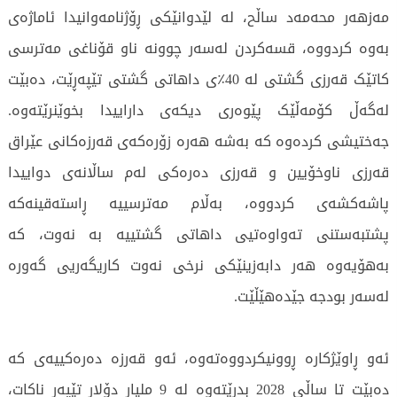
مەزهەر محەمەد ساڵح، لە لێدوانێکی ڕۆژنامەوانیدا ئاماژەی
بەوە کردووە، قسەکردن لەسەر چوونە ناو قۆناغی مەترسی
کاتێک قەرزی گشتی لە 40٪ی داهاتی گشتی تێپەڕێت، دەبێت
لەگەڵ کۆمەڵێک پێوەری دیکەی داراییدا بخوێنرێتەوە.
جەختیشی کردەوە کە بەشە هەرە زۆرەکەی قەرزەکانی عێراق
قەرزی ناوخۆیین و قەرزی دەرەکی لەم ساڵانەی دواییدا
پاشەکشەی کردووە، بەڵام مەترسییە ڕاستەقینەکە
پشتبەستنی تەواوەتیی داهاتی گشتییە بە نەوت، کە
بەهۆیەوە هەر دابەزینێکی نرخی نەوت کاریگەریی گەورە
لەسەر بودجە جێدەهێڵێت.
ئەو ڕاوێژکارە ڕوونیکردووەتەوە، ئەو قەرزە دەرەکییەی کە
دەبێت تا ساڵی 2028 بدرێتەوە لە 9 ملیار دۆلار تێپەڕ ناکات،