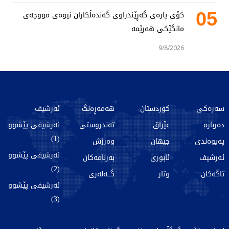
05
کۆی پارەی گەڕێندراوی گەندەڵکاران نیوەی مووچەی
مانگێکی هەرێمە
9/8/2026
سەرەکی
کوردستان
هەمەڕەنگ
ئەرشیف
دەربارە
عێراق
تەندروستی
ئەرشیفی پێشوو
(1)
پەیوەندی
جیهان
وەرزش
ئەرشیفی پێشوو
ئەرشیف
ئابوری
بەرنامەکان
(2)
تاگەکان
وتار
گـــەلەری
ئەرشیفی پێشوو
(3)