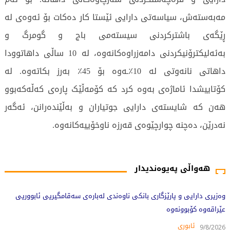
مەبەستەش، سیاسەتی دارایی ئێستا کار دەکات بۆ ئەوەی لە
ڕێگەی باشترکردنی سیستەمی باج و گومرگ و
بەئەلیکترۆنیکردنی دامەزراوەکانەوە، لە 10 ساڵی داهاتوودا
داهاتی نانەوتی لە 10٪ـەوە بۆ 45٪ بەرز بکاتەوە. لە
کۆتاییشدا ئاماژەی بەوە کرد کە کۆمەڵێک پارەی کەڵەکەبوو
هەن کە شایستەی دارایی جوتیاران و بەڵێندەرانن، ئەگەر
نەدرێن، دەچنە چوارچێوەی قەرزە ناوخۆییەکانەوە.
389 جار خوێندراوەتەوە
هەواڵی پەیوەندیدار
وەزیری دارایی و پارێزگاری بانکی ناوەندی لەبارەی سەقامگیریی ئابووریی
عێراقەوە کۆبوونەوە
ئابوری
9/8/2026