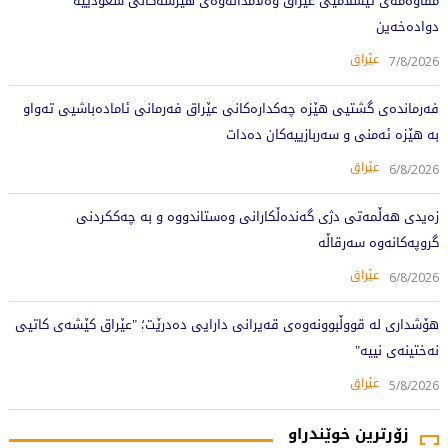
مقاوەمەی ئیسلامیی عێراق وەڵامدانەوەی هێرشەکانی سعودییە
دوادەخەین
عێراق
7/8/2026
فەرماندەی گشتیی هێزە چەکدارەکانی عێراق فەرمانی ئامادەباشیی تەواو
بە هێزە ئەمنی و سەربازییەکان دەدات
عێراق
6/8/2026
زەیدی هەڵمەتی دژی گەندەڵکارانی وەستاندووە و بە چەککردنی
گروپەکانەوە سەرقاڵە
عێراق
6/8/2026
هۆشداری لە قووڵبوونەوەی قەیرانی دارایی دەدرێت؛ "عێراق کێشەی کاتیی
نەختینەی نییە"
عێراق
5/8/2026
زۆرترین خوێندراو