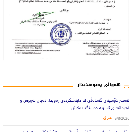
637 جار خوێندراوەتەوە
هەواڵی پەیوەندیدار
لەسەر دۆسیەی گەندەڵی لە دابەشکردنی زەویدا، دەیان بەرپرس و
فەرمانبەری ناسریە دەستگیردەکرێن
عێراق
8/8/2026