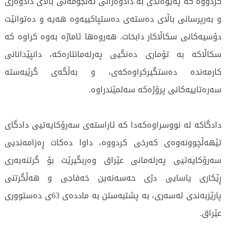
کردووە کە پەیوەندی بە دادوەرانی ئەنجومەنی باڵای دادوەری
و بەرپرسانی باڵای دەستەی دەستپاکییەوە هەیە و دەتوانێت
دۆسیەکانی سکاڵاکار دابخات. هەروەها ئاماژە بەوە کراوە کە
سکاڵاکە بە تۆماری دەنگیی پەرلەمانتارەکە، دانپێدانانی
کارمەندە دەستگیرکراوەکەی، و بەڵگەی گرێبەستە
سەرەتاییەکانی پرۆژەکە سەلمێندراوە.
دادگاکە لە نووسراوەکەدا کە ئاراستەی سەرۆکایەتیی دادگای
تێهەڵچوونەوەی کەرخی کردووە، داوا دەکات ڕەزامەندیی
سەرۆکایەتیی پەرلەمانی عێراق وەربگیرێت بۆ گرتنەبەری
ڕێکاری یاسایی دژی حەسەنەین خەفاجی و هەڵگرتنی
پارێزبەندی لەسەری، بە پشتبەستن بە ماددەی 63ی دەستووری
عێراق.