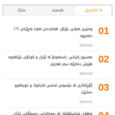
24 کاتژمێر
هەفتە
مانگ
01
وەزیری نەوتی عێراق: هەناردەی نەوت بەڕێژەی 75٪
دابەزیوە
8/8/2026
02
مەسرور بارزانی: راستەوخۆ لە ئێران و ناوخۆی عێراقەوە
هێرش دەکرێتە سەر هەرێم
8/8/2026
03
گۆڕانکاری لە دۆسیەی ئەمنی کەرکوک و خورماتوو
دەکرێت
8/8/2026
بەهۆی شکستهێنان لە رووخاندنی دەسەڵاتی ئێران،