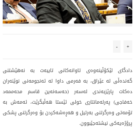
-
+
دادگای لێکۆڵینەوەی تاوانەکانی تایبەت بە نەهێشتنی
گەندەڵی لە عێراق، بە فەرمی داوا لە ئەنجومەنی نوێنەران
دەکات پارێزبەندی لەسەر (حەسەنەین قاسم محەممەد
خەفاجی) پەرلەمانتاری خولی ئێستا هەڵبگرێت، ئەمەش بە
تۆمەتی وەرگرتنی بەرتیل و هەڕەشەکردن بۆ وەرگرتنی پشکی
پرۆژەیەکی نیشتەجێبوون.