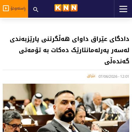
ڕاستەوخۆ
دادگای عێراق داوای هەڵگرتنی پارێزبەندی
لەسەر پەرلەمانتارێک دەکات بە تۆمەتی
گەندەڵی
عێراق
12:01 - 07/06/2026