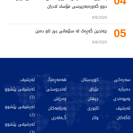
04
دوو گەورەبەرپرسی مۆساد لادران
8/8/2026
05
چەندین گەڕەک لە سلێمانی بێ ئاو دەبن
8/8/2026
سەرەکی
کوردستان
هەمەڕەنگ
ئەرشیف
دەربارە
عێراق
تەندروستی
ئەرشیفی پێشوو
(1)
پەیوەندی
جیهان
وەرزش
ئەرشیفی پێشوو
ئەرشیف
ئابوری
بەرنامەکان
(2)
تاگەکان
وتار
گـــەلەری
ئەرشیفی پێشوو
(3)