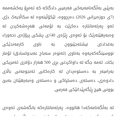
بەپێی بەڵگەنامەیەکی فەرمیی دادگاکە کە ئەمڕۆ یەکشەممە
(7ی حوزەیرانی 2026) دەرچووە، لێکۆڵینەوە لە سکاڵایەک دژی
ئەو پەرلەمانتارە دەکرێت بە تۆمەتی هەڕەشەکردن لە
وەبەرهێنەرێک بۆ ئەوەی ڕێژەی 40٪ی پشکی پرۆژەی (حەوراء
بەغداد)ی نیشتەجێبوون بە ناوی کارمەندێکی
نووسینگەکەیەوە بەناوی (ئەنوەر سەباح عەبدولسادق) تۆمار
بکات. ئەمە جگە لە داواکردنی بڕی 500 هەزار دۆلاری ئەمریکی
بەرامبەر بە دەستوەردان لە کارەکانی ئەنجومەنی باڵای
دادوەری، دەستەی دەستپاکی و دەستەی وەبەرهێنان بەبێ
بوونی هیچ ڕێگەپێدانێکی فەرمی.
لە بەڵگەنامەکەدا هاتووە، پەرلەمانتارەکە بانگەشەی ئەوەی