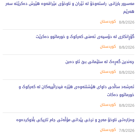
مەسرور بارزانی: راستەوخۆ لە ئێران و ناوخۆی عێراقەوە هێرش دەکرێتە سەر
هەرێم
کوردستان
8/8/2026
گۆڕانکاری لە دۆسیەی ئەمنی کەرکوک و خورماتوو دەکرێت
کوردستان
8/8/2026
چەندین گەڕەک لە سلێمانی بێ ئاو دەبن
کوردستان
8/8/2026
ئەرشەد ساڵحی داوای هێشتنەوەی هێزە فیدراڵییەکان لە کەرکوک و
خورماتوو دەکات
کوردستان
8/8/2026
وەزارەتی ناوخۆ مەرج و نرخی پێدانی مۆڵەتی جام تاریکی بڵاوکردەوە
کوردستان
7/8/2026