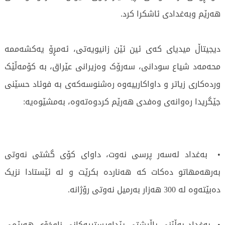
هەرێم وبەغدادی ئاشکرا کرد.
دیجیتاڵ میدیای کەی ئين ئێن زانیویەتی، ئەمڕۆ یەکشەممە
محەمەد شیاع سودانی، سەرۆک وەزیرانی عێراق، بە کۆمەڵێک
وردەکاری زیاتر و داواکارییەوە رەشنوسەکەی بە فوئاد حسێنی
جێگریدا رەوانەی وەفدی هەرێم کردوەتەوە، بەمشێوەیە:
• بەغداد لەسەر پرسی نەوت، داوای کۆی گشتی نەوتی
بەرهەمهاتو دەکات کە هەناردە بکرێت و لە ئێستادا نزیک
دەبێتەوە لە 300 هەزار بەرمیل نەوتی رۆژانە.
• بەغداد بەڵێنی پاڵپشتی پێداویستییەکانی ناوخۆی هەرێمی