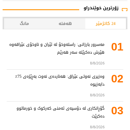
زۆرترین خوێندراو
24 کاتژمێر
هەفتە
مانگ
01
مەسرور بارزانی: راستەوخۆ لە ئێران و ناوخۆی عێراقەوە
هێرش دەکرێتە سەر هەرێم
8/8/2026
02
وەزیری نەوتی عێراق: هەناردەی نەوت بەڕێژەی 75٪
دابەزیوە
8/8/2026
03
گۆڕانکاری لە دۆسیەی ئەمنی کەرکوک و خورماتوو
دەکرێت
8/8/2026