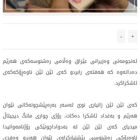
-
+
ئەنجومەنى وەزیرانى عێراق وەڵامی رەشنوسەکەی هەرێم
دەداتەوە کە هەفتەی رابردو کەی ئێن ئێن ناوەڕۆکەکەی
ئاشکراکرد.
کەی ئێن ئێن زانیاری نوێ لەسەر بەرەپێشچونەکانی نێوان
هەرێم و بەغداد ئاشکرا دەکات، رۆژی چواری مانگ دیجیتاڵ
میدیای کەی ئێن ئێن لە بەدواداچونێکی رۆژنامەوانیدا
ناوەڕۆکی رەشنوسی پێشنیارکراوی نێوان هەردو وەفدی