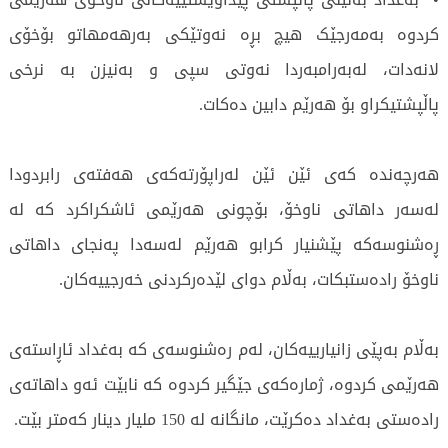
کردوە بەمەرجێک هیچ بڕە نەوتێکی بەرهەمهاتو بۆخۆی
لانەدات، لەبەرامبەردا نەوتی سپی و بەنیزن بە نرخی
پاڵپشتیکراو بۆ هەرێم دابین دەکات.
هەرچەندە کەی ئێن ئێن لەراپۆرتەکەی هەفتەی رابردودا
لەسەر داهاتی ناوخۆ، بۆچونی هەرێمی ئاشکراکرد کە لە
ڕەشنوسەکە پێشنیار کرابو هەرێم لەسەدا پەنجای داهاتی
ناوخۆ رادەستبکات، بەڵام دوای لێدەرکردنی خەرجییەکان.
بەڵام بەپێی زانیارییەکان، لەم رەشنوسەی کە بەغداد ئاڕاستەی
هەرێمی کردوە، ژمارەکەی جێگیر کردوە کە نابێت ئەو داهاتەی
رادەستی بەغداد دەکرێت، مانگانە لە 150 ملیار دینار کەمتر بێت.