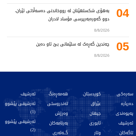
04
بەهۆی شکستهێنان لە رووخاندنی دەسەڵاتی ئێران،
دوو گەورەبەرپرسی مۆساد لادران
8/8/2026
05
چەندین گەڕەک لە سلێمانی بێ ئاو دەبن
8/8/2026
سەرەکی
کوردستان
هەمەڕەنگ
ئەرشیف
دەربارە
عێراق
تەندروستی
ئەرشیفی پێشوو
(1)
پەیوەندی
جیهان
وەرزش
ئەرشیفی پێشوو
ئەرشیف
ئابوری
بەرنامەکان
(2)
تاگەکان
وتار
گـــەلەری