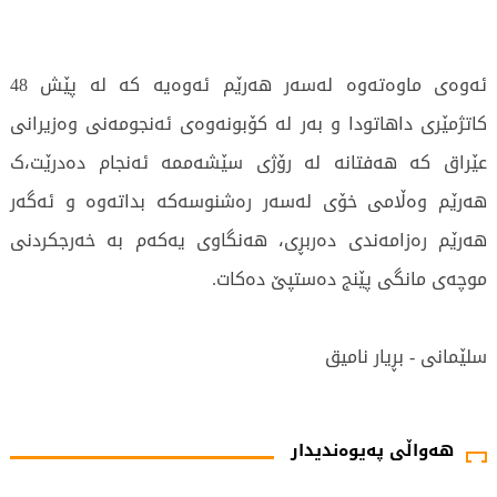
ئەوەی ماوەتەوە لەسەر هەرێم ئەوەیە کە لە پێش 48
کاتژمێری داهاتودا و بەر لە کۆبونەوەی ئەنجومەنی وەزیرانی
عێراق کە هەفتانە لە رۆژی سێشەممە ئەنجام دەدرێت،ک
هەرێم وەڵامی خۆی لەسەر رەشنوسەکە بداتەوە و ئەگەر
هەرێم رەزامەندی دەربڕی، هەنگاوی یەکەم بە خەرجکردنی
موچەی مانگی پێنج دەستپێ دەکات.
سلێمانی - بڕیار نامیق
2418 جار خوێندراوەتەوە
هەواڵی پەیوەندیدار