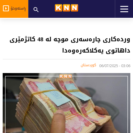
ڕاستەوخۆ
وردەکاری چارەسەری موچە لە 48 کاتژمێری
داهاتوی یەکلاکەرەوەدا
کوردستان
03:06 - 06/07/2025