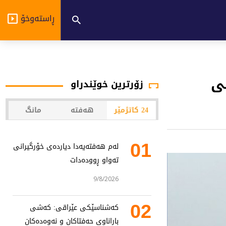
ڕاستەوخۆ
نى
زۆرترین خوێندراو
24 کاتژمێر
هەفتە
مانگ
01
لەم هەفتەیەدا دیاردەی خۆرگیرانی
تەواو ڕوودەدات
9/8/2026
02
کەشناسێکی عێراقی: کەشی
باراناوی حەفتاکان و نەوەدەکان