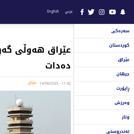
عربي
English
سەرەکی
کوردستان
عێراق هەوڵى گەڕا
عێراق
دەدات
جیهان
عێراق
11:42 - 14/06/2025
ڕاپۆرت
وەرزش
وتار
تەندروستی