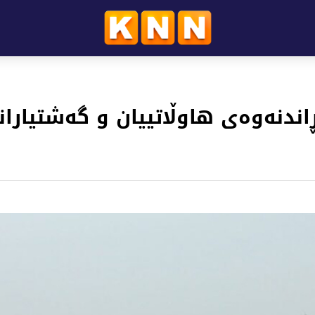
ندنەوەى هاوڵاتییان و گەشتیارا