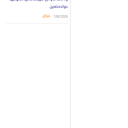
دوادەخەین
عێراق
7/8/2026