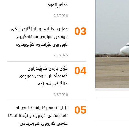
دەگەڕێتەوە
9/8/2026
03
وەزیری دارایی و پارێزگاری بانکی
ناوەندی لەبارەی سەقامگیریی
ئابووریی عێراقەوە کۆبوونەوە
9/8/2026
04
کۆی پارەی گەڕێندراوی
گەندەڵکاران نیوەی مووچەی
مانگێکی هەرێمە
9/8/2026
05
ئێران: ئەمەریکا پاشەکشەی لە
ئامانجەکانی کردووە و ئێستا تەنها
خەمی گەرووی هورمزیەتی