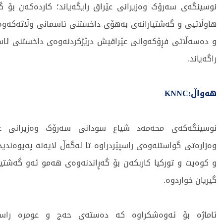
نوسینگەى سەرۆک وەزیرانى عێراق رایگەیاند؛ کاردەکەن بۆ گ
هاوڵاتیی و گەشتیارانەى بەهۆى داخستنى ئاسمانى وڵاتەکەوە 
و دەسەڵاتى فڕۆکەوانى عێراقیش درێژکردنەوەى داخستنى ئاس
راگەیاند.
هەواڵ:KNNC
نوسینگەکەى محەمەد شیاع سودانى سەرۆک وەزیرانى عێرا
وەزارەتى گواستنەوەى راسپێردراوە تا لەگەڵ لایەنە پەیوەندید
و کوەیت و تورکیا کاربکەن بۆ گەڕاندنەوەى هەمو ئەو گەشتیار
گیریان خواردوە.
ئاماژە بۆ ئەوەشکراوە کە دەستەى حەج و عومرە راسپێ