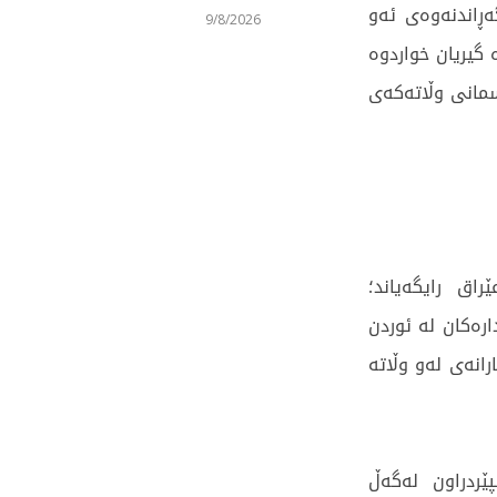
ەڕاندنەوەى ئەو
9/8/2026
گیریان خواردوە
مانى وڵاتەکەى
ق رایگەیاند؛
ارەکان لە ئوردن
انەى لەو وڵاتە
ردراون لەگەڵ