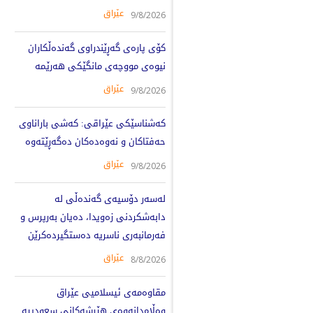
عێراق
9/8/2026
کۆی پارەی گەڕێندراوی گەندەڵکاران
نیوەی مووچەی مانگێکی هەرێمە
عێراق
9/8/2026
کەشناسێکی عێراقی: کەشی باراناوی
حەفتاکان و نەوەدەکان دەگەڕێتەوە
عێراق
9/8/2026
لەسەر دۆسیەی گەندەڵی لە
دابەشکردنی زەویدا، دەیان بەرپرس و
فەرمانبەری ناسریە دەستگیردەکرێن
عێراق
8/8/2026
مقاوەمەی ئیسلامیی عێراق
وەڵامدانەوەی هێرشەکانی سعودییە