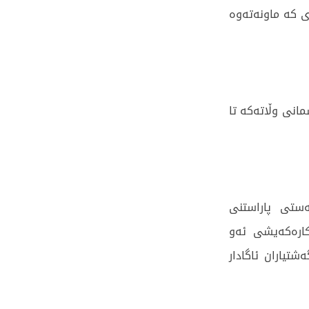
ەى کە ماونەتەوە
انى وڵاتەکە تا
ەستى پاراستنى
کارەکەیشى ئەو
تیاران ئاگادار