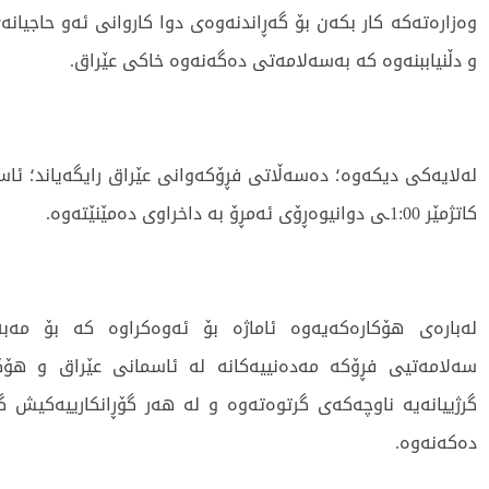
وەزارەتەکە کار بکەن بۆ گەڕاندنەوەى دوا کاروانى ئەو حاجیان
و دڵنیاببنەوە کە بەسەلامەتى دەگەنەوە خاکى عێراق.
لەلایەکى دیکەوە؛ دەسەڵاتى فڕۆکەوانى عێراق رایگەیاند؛ ئاسم
کاتژمێر 1:00ـى دوانیوەڕۆى ئەمڕۆ بە داخراوی دەمێنێتەوە.
لەبارەى هۆکارەکەیەوە ئاماژە بۆ ئەوەکراوە کە بۆ مەب
سەلامەتیی فڕۆکە مەدەنییەکانە لە ئاسمانى عێراق و هۆ
گرژییانەیە ناوچەکەى گرتوەتەوە و لە هەر گۆڕانکارییەکیش گەش
دەکەنەوە.