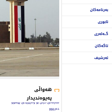
بەرنامەکان
ئابوری
گـــەلەری
تاگەکان
ئەرشیف
هەواڵی
پەیوەندیدار
فەرمانی گرتن بۆ وەزیرێکی پێشوو
دەرچوو