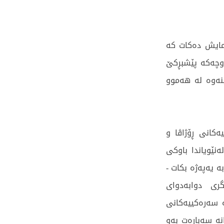
نمایش دەكات كە
اوچەکە پێشبڕکێ
بنەوە لە هەموو
کانی ڕۆژاڤا و
ەنێویاندا باوکی
ە یەپەژە بکات -
ری دوابەدوای
ە سەرەکییەکانی
نە سەبارەت بەو