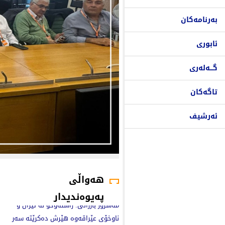
بەرنامەکان
ئابوری
گـــەلەری
تاگەکان
ئەرشیف
هەواڵی
پەیوەندیدار
مەسرور بارزانی: راستەوخۆ لە ئێران و
ناوخۆی عێراقەوە هێرش دەکرێتە سەر