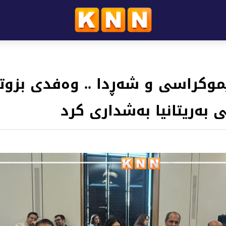
دیموکراسی و شەڕدا .. وەفدی بزو
ی بەریتانیا بەشداری كرد