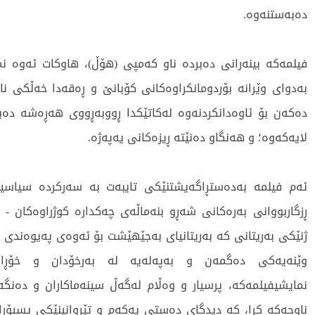
دەبەستنەوە.
فیلمەکە بینەرانی دەبردە ناو کەمپی (هۆڵ)، هاوكات ئەوە 
بەدوای وێرانە بۆردومانکراوەکانی کۆبانێ و ڕەقەدا خەڵکی ن
دەکەن بۆ ئاوەدانکردنەوە لەکاتێکدا ڕووبەڕووی هەڕەشە دە
لایەکەوە؛ و هەنگاو دەنێتە ڕیزەکانی یەپەژە.
ئەم فیلمە بەدەستڕاگەیشتنێکی تایبەت بە سەرکردە سیاسییە
ڕزگاربووانی بەرەکانی شەڕو بنەماڵەی چەکدارە کوژراوەکان - ل
ژنێکی بەریتانی کە بەریتانیای بەجێهێشت بۆ ئەوەی پەیوەندی ب
وێنەیەکی دەگمەن و بەپەلەیە لە بەرخۆدان و خۆڕاگ
نمایشیفیلمەکە، پرسیار و وەڵام لەگەڵ سینەماکاران و دەنگ
ناوچەکە کرا، کە دیدگای دەستی یەکەم و تێڕوانینێکی پسپۆڕا