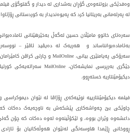
وەفدێکی بزوتنەوەی گۆڕان بەشداری لە دیدار و گفتوگۆی فیلمێ
لە پەرلەمانی بەریتانیا کرد کە پەیوەندیدار بە کوردستانی ڕۆژئاوا
سەرەتای خاتوو مامێڵان حسین لەگەڵ بەخێرهێنانی ئامادەبوا
بەئامادەبوانناساند و هەریەک لە دەیڤید ئاڤێر – نووسەر
سەرۆکی پەیامنێری بیانی، MailOnline و چارلی کر
جێگری بەرپرسی نمایشەکان، MailOnline س
دیکیۆمێنتاریە خستەڕوو.
فیلمە دیکیۆمێنتارییە نوێیەکەی ڕۆژاڤا لە نێوان دیموکراسی و
چاوێکی بێ چەواشەکاری پێشکەش بە ناوچەیەک دەکات کە 
داعشەوە وێران بووە، و لێکۆڵینەوە لەوە دەکات کە چۆن گەلی 
ڕووخانی ڕژێمدا هاوسەنگی لەنێوان هەوڵەکانیان بۆ ئازادی