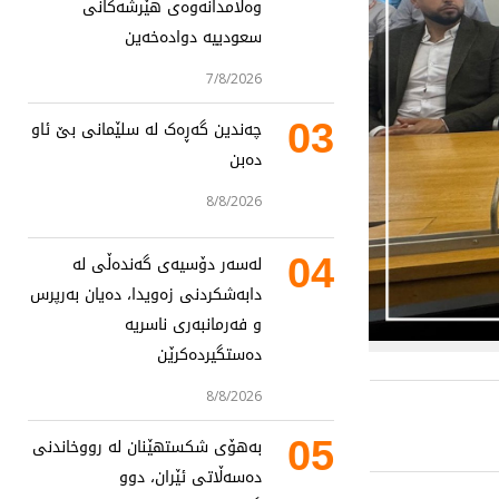
وەڵامدانەوەی هێرشەکانی
سعودییە دوادەخەین
7/8/2026
03
چەندین گەڕەک لە سلێمانی بێ ئاو
دەبن
8/8/2026
04
لەسەر دۆسیەی گەندەڵی لە
دابەشکردنی زەویدا، دەیان بەرپرس
و فەرمانبەری ناسریە
دەستگیردەکرێن
8/8/2026
05
بەهۆی شکستهێنان لە رووخاندنی
دەسەڵاتی ئێران، دوو