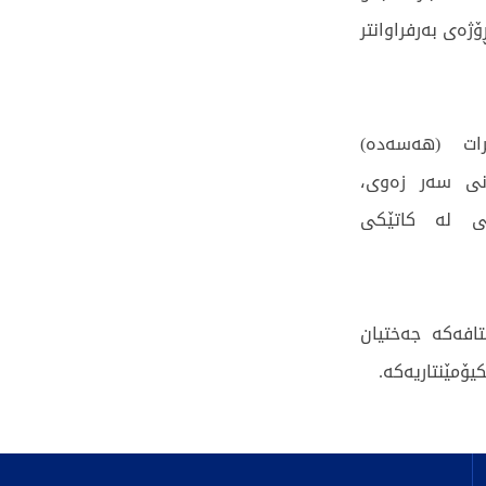
ژەی بەرفراوانتر
رات (هەسەدە)
انی سەر زەوی،
تی لە کاتێکی
تافەكە جەختیان
ۆمێنتاریەكە.