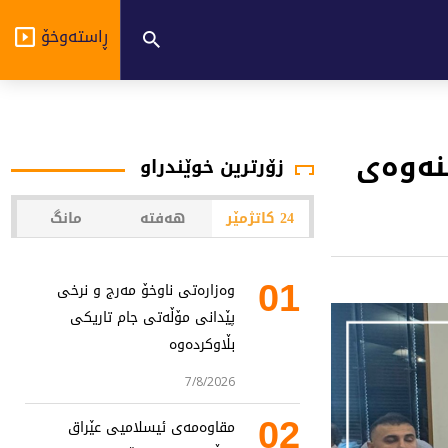
ڕاستەوخۆ
تنەوەی
زۆرترین خوێندراو
24 کاتژمێر
هەفتە
مانگ
01
وەزارەتی ناوخۆ مەرج و نرخی
پێدانی مۆڵەتی جام تاریکی
بڵاوکردەوە
7/8/2026
02
مقاوەمەی ئیسلامیی عێراق