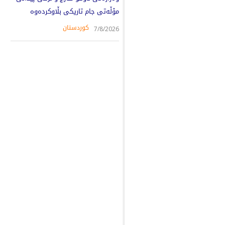
مۆڵەتی جام تاریکی بڵاوکردەوە
کوردستان
7/8/2026