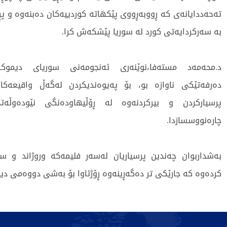
تەحەددایانەی کە ڕووبەڕووی پێکهاتە کوردییەکان دەبنەوە و پڕۆ
بە سەرکردایەتی کورد لە سوریا پێشکەش کرا.
د.محەمەد مستەفا،نوێنەری ئەنجومەنی سوریای دیموک
دەرفەتێکی ناوازە بو، بۆ پەیوەندیکردن لەگەڵ واقیعەک
پرسیارکردن و بیرکردنەوە لە ڕۆڵیهاودەنگی نێودەوڵە
چارەنووسسازدا.
بەشداربوان چەندین پرسیاریان لەسەر فلیمەكە وروژاند و س
كردەوە كە جارێکی تر دەگەڕینەوە ڕۆژئاوا بۆ بەشی دووەمی دیکی
306 جار خوێندراوەتەوە