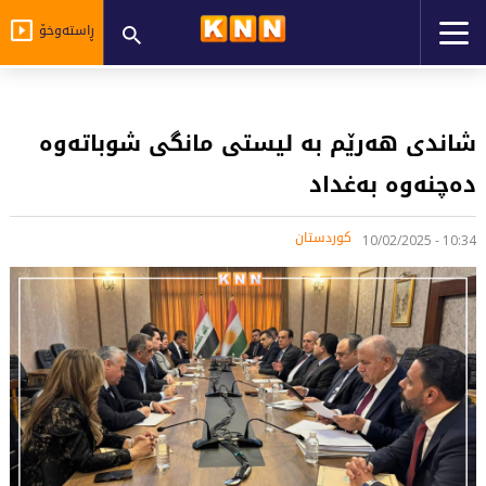
ڕاستەوخۆ
شاندی هەرێم بە لیستی مانگی شوباتەوە
دەچنەوە بەغداد
کوردستان
10:34 - 10/02/2025