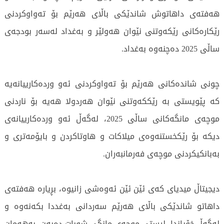
هەفتەی داهاتوش شاندێکی باڵای هەرێم بۆ تەواوکردنی
رێکارەکانی رێکەوتنی نێوان هەولێر و بەغداد لەسەر بودجەی
ساڵی 2025 دەچنەوە بەغداد.
چونی شاندەکانی هەرێم بۆ تەواوکردنی ئەو وردەکارییانەیە
کە پێویستی بە رێککەوتنی نێوان هەردولا هەیە بۆ ناردنی
موچەی مانگەکانی ساڵی 2025، لەگەڵ ئەو وردەکارییانەی
دیکە بۆ رێکخستنەوەی میلاکات و هاوتاکردن و بایۆمەتری و
بەبانکیکردنی موچەی فەرمانبەران.
دیجیتاڵ میدیای کەی ئێن ئێن ئەوەشی زانیوە، بڕیارە هەفتەی
داهاتو شاندێکی باڵای هەرێم سەردانی بەغددا بکەنەوە و
لەگەڵ خۆیاندا، لیستی موچەی مانگی شوبات دەبەن، بەهەمان