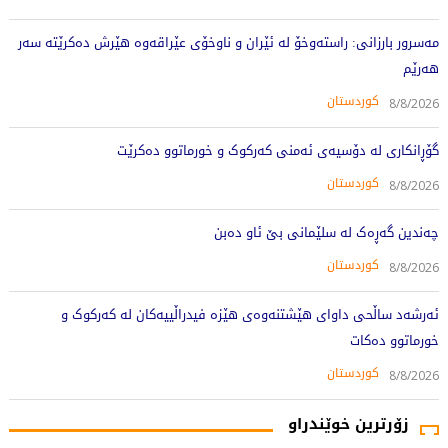
مەسرور بارزانی: راستەوخۆ لە ئێران و ناوخۆی عێراقەوە هێرش دەکرێتە سەر
هەرێم
کوردستان
8/8/2026
گۆڕانکاری لە دۆسیەی ئەمنی کەرکوک و خورماتوو دەکرێت
کوردستان
8/8/2026
چەندین گەڕەک لە سلێمانی بێ ئاو دەبن
کوردستان
8/8/2026
ئەرشەد ساڵحی داوای هێشتنەوەی هێزە فیدراڵییەکان لە کەرکوک و
خورماتوو دەکات
کوردستان
8/8/2026
زۆرترین خوێندراو