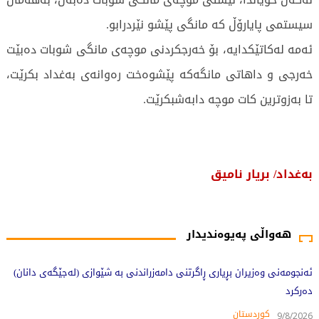
سیستمی پایارۆڵ کە مانگی پێشو نێردرابو.
ئەمە لەکاتێکدایە، بۆ خەرجکردنی موچەی مانگی شوبات دەبێت
خەرجی و داهاتی مانگەکە پێشوەخت رەوانەی بەغداد بکرێت،
تا بەزوترین کات موچە دابەشبکرێت.
بەغداد/ بریار نامیق
1629 جار خوێندراوەتەوە
هەواڵی پەیوەندیدار
ئەنجومەنی وەزیران بڕیاری ڕاگرتنی دامەزراندنی بە شێوازی (لەجێگەی دانان)
دەرکرد
کوردستان
9/8/2026