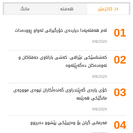
24 کاتژمێر
هەفتە
مانگ
01
لەم هەفتەیەدا دیاردەی خۆرگیرانی تەواو ڕوودەدات
9/8/2026
02
کەشناسێکی عێراقی: کەشی باراناوی حەفتاکان و
نەوەدەکان دەگەڕێتەوە
9/8/2026
03
کۆی پارەی گەڕێندراوی گەندەڵکاران نیوەی مووچەی
مانگێکی هەرێمە
9/8/2026
04
فەرمانی گرتن بۆ وەزیرێکی پێشوو دەرچوو