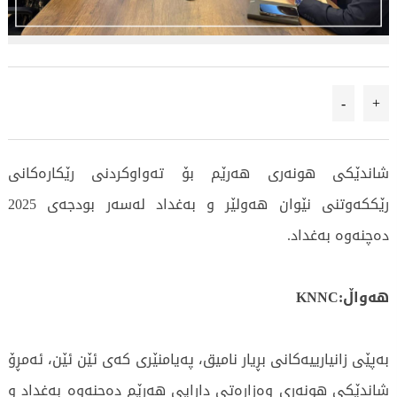
-
+
شاندێکی هونەری هەرێم بۆ تەواوکردنی رێکارەکانی
رێککەوتنی نێوان هەولێر و بەغداد لەسەر بودجەی 2025
دەچنەوە بەغداد.
هەواڵ:KNNC
بەپێی زانیارییەکانی بڕیار نامیق، پەیامنێری کەی ئێن ئێن، ئەمڕۆ
شاندێکی هونەری وەزارەتی دارایی هەرێم دەچنەوە بەغداد و