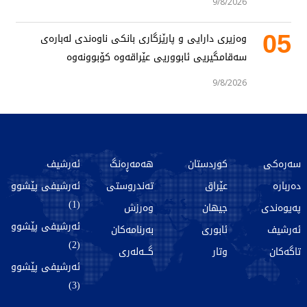
9/8/2026
05
وەزیری دارایی و پارێزگاری بانکی ناوەندی لەبارەی
سەقامگیریی ئابووریی عێراقەوە کۆبوونەوە
9/8/2026
سەرەکی
کوردستان
هەمەڕەنگ
ئەرشیف
دەربارە
عێراق
تەندروستی
ئەرشیفی پێشوو
(1)
پەیوەندی
جیهان
وەرزش
ئەرشیفی پێشوو
ئەرشیف
ئابوری
بەرنامەکان
(2)
تاگەکان
وتار
گـــەلەری
ئەرشیفی پێشوو
(3)