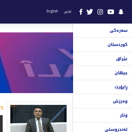
عربي
English
سەرەکی
کوردستان
عێراق
جیهان
ڕاپۆرت
وەرزش
وتار
تەندروستی