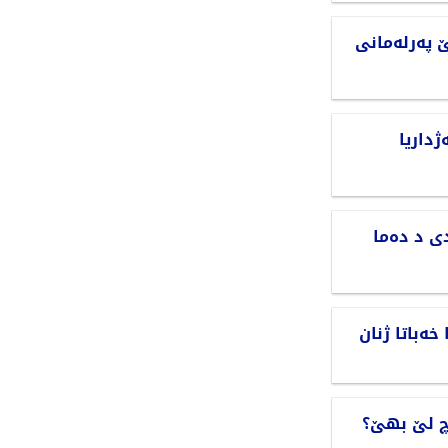
 پەرلەمانی
داریا
ی د دەما
خەباتا ژنان
چ لێ بهێ؟