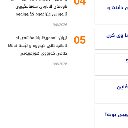
04
ناوەندی لەبارەی سەقامگیریی
ێ‌ دڤێت و
ئابووریی عێراقەوە کۆبوونەوە
9/8/2026
ا وی كرن
05
ئێران: ئەمەریکا پاشەکشەی لە
ئامانجەکانی کردووە و ئێستا تەنها
خەمی گەرووی هورمزیەتی
؟
9/8/2026
ایێ‌
وییی بویە؟