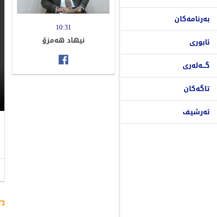
بەرنامەکان
10:31
نیهاد هه‌مزۆ
ئابوری
گـــەلەری
تاگەکان
ئەرشیف