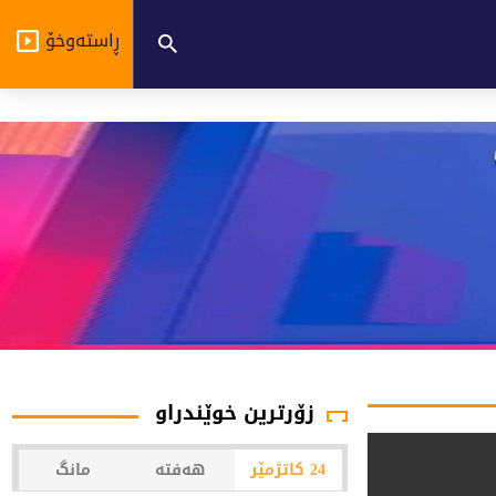
ڕاستەوخۆ
زۆرترین خوێندراو
24 کاتژمێر
هەفتە
مانگ