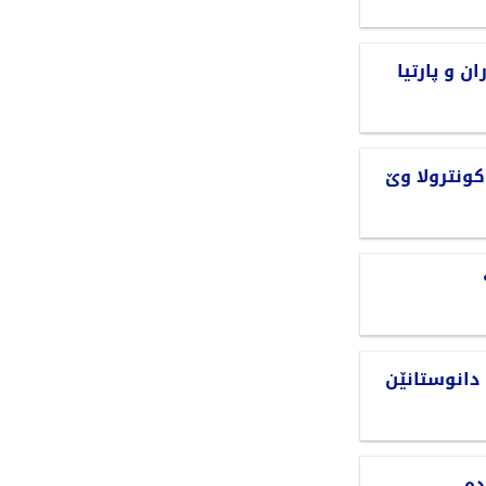
ن و پارتیا
کونترولا وێ
 دانوستانێن
دە