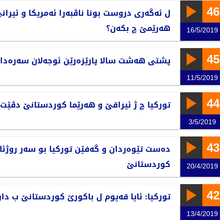
46
ل ئەگەری دروست بونا ناڤبەرا ئەمریكا و ئیران
هەرێمێ‌ چ بكەن؟
16/5/2019
45
پشتی هەشت سالا پارێزەرێن ئوجەلان سەرەدان
11/5/2019
44
تورکیا چ ژ ئیراقێ و هەرێما کوردستانێ دڤێت
3/5/2019
43
دەست تێوەردان و گەفێن توركیا بو سەر روژئاڤ
كوردستانێ‌
20/4/2019
42
توركیا: ئایا قەیوم ل باكورێ‌ كوردستانێ‌ ب دا
13/4/2019