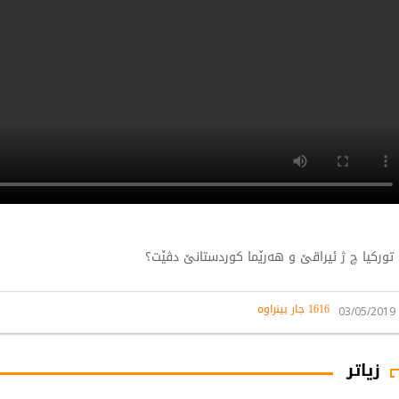
تورکیا چ ژ ئیراقێ و هەرێما کوردستانێ دڤێت؟
1616 جار بینراوە
03/05/2019
زیاتر