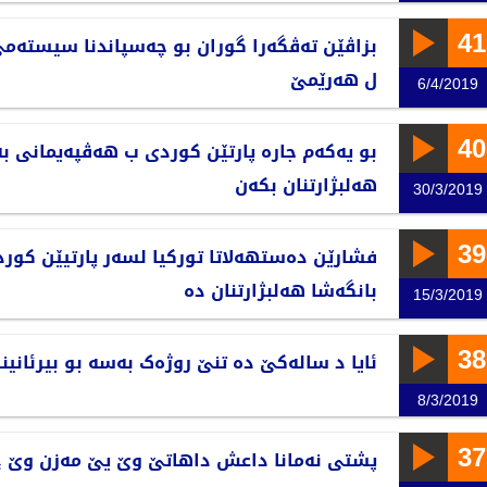
41
بزاڤێن تەڤگەرا گوران بو چەسپاندنا سیستەمێ
ل هەرێمێ
6/4/2019
40
بو یەکەم جارە پارتێن کوردی ب هەڤپەیمانی بەژ
هەلبژارتنان بکەن
30/3/2019
39
فشارێن دەستهەلاتا تورکیا لسەر پارتیێن کورد
بانگەشا هەلبژارتنان دە
15/3/2019
38
ئایا د سالەکێ دە تنێ روژەک بەسە بو بیرئانینا 
8/3/2019
37
پشتی نەمانا داعش داهاتێ وێ یێ مەزن وێ 