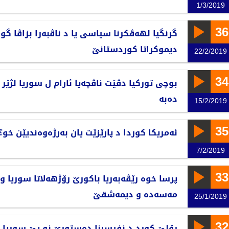
1/3/2019
36
گرنگیا لهەڤکرنا سیاسی یا د ناڤبەرا بزاڤا گورا
دیموکراتا کوردستانێ
22/2/2019
34
بوچی تورکیا دڤێت ناڤچەیا ئارام ل سوریا لژێر 
دەبە
15/2/2019
35
ئەمریكا كوردا د پارێزێت یان بەرژەوەندیێن خو؟
7/2/2019
33
پرسا خوە رێڤەبەریا باکورێ رۆژهەلاتا سوریا و
مەسەدە و دیمەشقێ
25/1/2019
32
رۆلێ کورد د نفیسینا دەستورێ نو یێ سوریا 