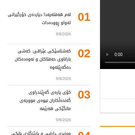
01
لەم هەفتەیەدا دیاردەی خۆرگیرانی
تەواو ڕوودەدات
9/8/2026
02
کەشناسێکی عێراقی: کەشی
باراناوی حەفتاکان و نەوەدەکان
دەگەڕێتەوە
9/8/2026
03
کۆی پارەی گەڕێندراوی
گەندەڵکاران نیوەی مووچەی
مانگێکی هەرێمە
9/8/2026
وەزیری دارایی و پارێزگاری بانکی