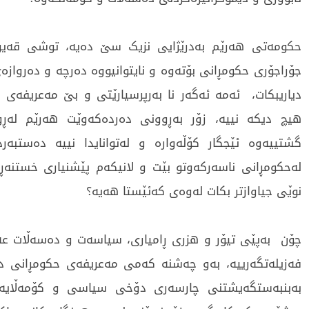
حکومەتی هەرێم بەدرێژایی نزیک سێ دەیە، توشی قەیر
جۆراجۆری حکومڕانی بۆتەوە و نایتوانیووە دەرچە و دەرواز
دیاریبکات، ئەمە ئەگەر نا بەرپرسیارێتی و بێ مەعریفەی 
هیچ دیکە نییە، زۆر بەڕوونی دەردەکەوێت هەرێم لە
گشتییەوە ئێجگار کۆڵەوارە و لەتوانایدا نییە دەستبەر
لەحکومڕانی ناسەرکەوتو بێت و لانیکەم پێشنیارى خستنە
نوێی جیاوازتر بکات لەوەی کەئێستا هەیە؟
چۆن بەپێی تیۆر و هزری ڕامیاری، سیاسەت و دەسەڵات ع
فەزیلەتگەرییە، بەو چەشنە کەمی مەعریفەی حکومڕانی د
بەبنبەستگەیشتنی چارسەری دۆخی سیاسی و کۆمەڵایەت