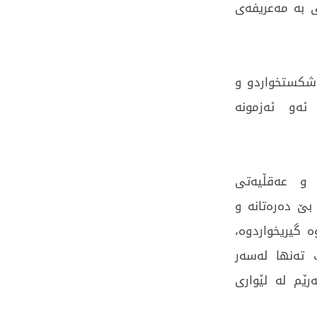
 بە مەعریفەی
 شکستخواردو و
ئەو ئەزمونە
 و عەقڵیەتی
بێ دەرەتانە و
 گیریخواردوە،
 تەنها لەسەر
ێم لە لێواری