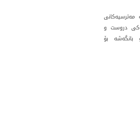
 مەترسیەکانى
یەکى دروست و
 بانگەشە بۆ