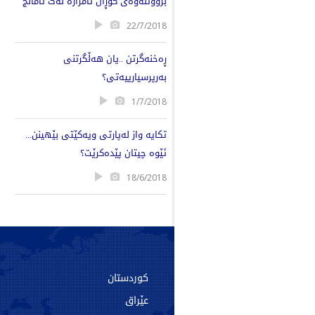
بزووتنەوەی گۆڕان ئامرازە نەک ئامانج
22/7/2018
ڕەخنەگرتن ..یان هەڵگرتنی
بەرپرسیارییەتی؟
1/7/2018
تکایە واز لەپارتی ویەکێتی بێهینن...
ئێوە چیتان پێدەکرێت؟
18/6/2018
سەرەکی
کوردستان
دەربارە
عێراق