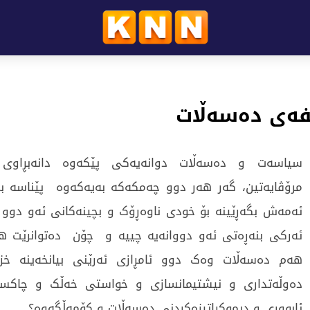
فەی دەسەڵات
سیاسەت و دەسەڵات دوانەیەکی پێکەوە دانەبڕاوی 
مرۆڤایەتین، گەر هەر دوو چەمکەکە بەیەکەوە پێناسە بک
ئەمەش بگەڕێینە بۆ خودی ناوەڕۆک و بچینەکانی ئەو دوو کا
ئەرکی بنەڕەتی ئەو دووانەیە چییە و چۆن دەتوانرێت 
هەم دەسەڵات وەک دوو ئامڕازی ئەرێنی بیانخەینە خ
دەوڵەتداری و نیشتیمانسازی و خواستی خەڵک و چاک
ئابووری و دیموکراتیزەکردنی دەسەڵات و کۆمەڵگەوە؟