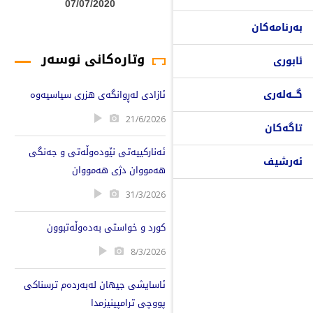
07/07/2020
بەرنامەکان
وتارەکانی نوسەر
ئابوری
گـــەلەری
ئازادی لەڕوانگەی هزری سیاسیەوە
21/6/2026
تاگەکان
ئەناركییەتی نێودەوڵەتی و جەنگی
ئەرشیف
هەمووان دژی هەمووان
31/3/2026
كورد و خواستی بەدەوڵەتبوون
8/3/2026
ئاسایشی جیهان لەبەردەم ترسناکی
پووچی ترامپینیزمدا