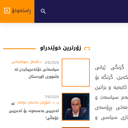
ڕاستەوخۆ
زۆرترین خوێندراو
د.کەمال سولەیمانی
2/8/2026
گرنگی ژیانی
سیاسەتی خۆتەعریبکردن لە
ەین، گرنگە بۆ
باشووری کوردستان
یەیە و بزانین
هەم سیاسەت و
7/8/2026
پ. د. شۆڕش حەسەن عومەر
لە
زمەتی پڕۆسەی
تەعریبی بەعسەوە، بۆ تەعریبی
سازی سیاسی و
خۆماڵی!