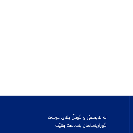
لە ئەپستۆر و گوگڵ پلەی خزمەت
گوزاریەکانمان بەدەست بهێنە