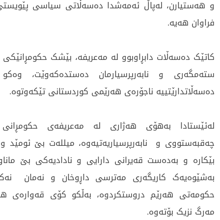
و هەستیارن، لەپاڵ ئەمەشدا دەسەڵاتی سیاسی پێویستی
فراوان هەیە.
کاتێک دەسەڵات دابڕاوبوو لە مەعریفە، بێشک حکومڕانێکی
ستەمگەری و نابەرپرسیارمان دەستدەکەوێت، وەکو 
دەسەڵاتدارێتییە ناجۆرەی هەرێمی کوردستانی تێکەوتوە.
لەئێستادا بەهۆی هەژاری لە مەعریفەی حکومڕانی
چەقبەستووی و نابەرپرسیاریەتیەوە، میللەت بێ ئومێد و 
بێکارە و بەدەست قەیرانی دارایی و نادادیەکی بێ ماناوە
بەشێوەیەک کاریگەری مەترسی داڕوخان و نەمان نەک
حکومەتی هەرێم دروستکردوە، بەڵکو کۆی قەوارەی هەر
مەرگ نزیک بۆتەوە.