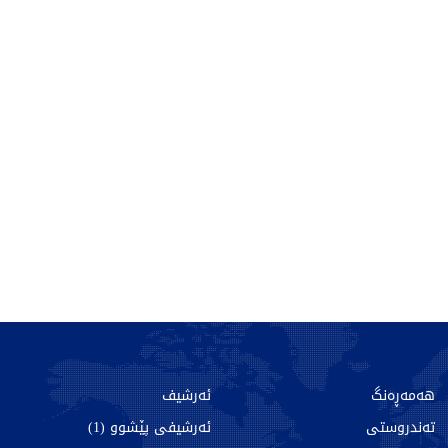
هەمەڕەنگ
ئەرشیف
تەندروستی
ئەرشیفی پێشوو (1)