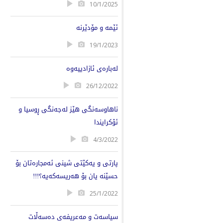
10/1/2025
ئێمە و مۆدێرنە
19/1/2023
لەبارەی ئازادییەوە
26/12/2022
ناهاوسەنگی هێز لەجەنگی ڕوسیا و
ئۆکرایندا
4/3/2022
پارتی و یەکێتی شینی ئەمجارەتان بۆ
حسێنە یان بۆ هەریسەکەیە؟!!!
25/1/2022
سیاسەت و مەعریفەی دەسەڵات