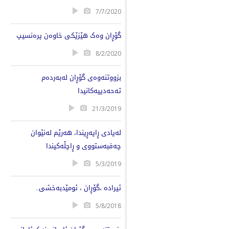
7/7/2020
گۆڕان وەک هێزێکى خاوەن پرەنسیپ
8/2/2020
بزووتنەوەی گۆڕان لەبەردەم
تەحەدییەکانیدا
21/3/2019
لەیادی ڕاپەڕیندا، هەرێم لەنێوان
چەفبەستووی و ڕاچڵەکیندا
5/3/2019
ئیرادە ،گۆڕان ، ئومێدبەخشی..
5/8/2018