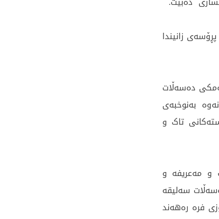
سازی دەبێت.
پڕۆسەی زانیندا
ەمکی دەسەڵات
ەوە بەنوخبەی
تەکانی تاک و
ت و مەعریفە و
ەسەڵات سەلیقە
زی فرە رەهەند