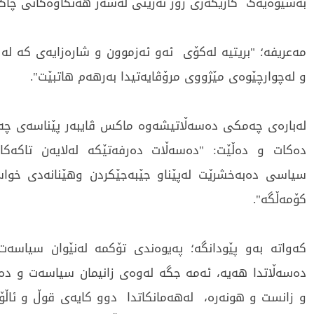
بەشێوەیەک کاریگەری زۆر نەرێنی لەسەر هەنگاوەکانی چاک
مەعریفە؛ "بریتیە لەکۆی ئەو ئەزموون و شارەزایەی کە لە 
و لەچوارچێوەی مێژووی مرۆڤایەتیدا بەرهەم هاتبێت".
لەبارەی چەمکی دەسەڵاتیشەوە ماکس ڤایبەر پێناسەی چ
دەکات و دەڵێت: "دەسەڵات دەرفەتێکە لەلایەن تاکەکان
سیاسی دەبەخشرێت لەپێناو جێبەجێکردن وهێنانەدی خواس
کۆمەڵگە".
کەواتە بەو پێودانگە؛ پەیوەندی تۆکمە لەنێوان سیاسە
دەسەڵاتدا هەیە، ئەمە جگە لەوەی زانیمان سیاسەت و د
و زانست و هونەرە، لەهەمانکاتدا دوو کایەی قوڵ و ئاڵۆ