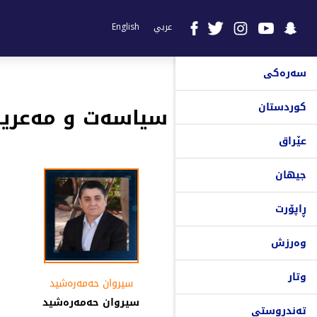
عربي
English
سەرەکی
کوردستان
سیاسەت و مەعری
عێراق
جیهان
ڕاپۆرت
وەرزش
وتار
سیروان حەمەرەشید
سیروان حەمەرەشید
تەندروستی