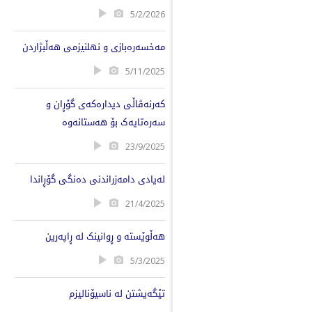
5/2/2026
مەخسەرەبازی و نهلنیزمی هەڵبژاردن
5/11/2025
کەرنەڤاڵی دیدارەکەی گۆڕان و
سەرەتایەک بۆ هەستانەوە
23/9/2025
لەیادی دامەزراندنی دەنگی گۆڕاندا
21/4/2025
هەڵوێستە و ڕوانینک لە ڕاپەرین
5/3/2025
تێگەیشتن لە ناسیۆنالیزم