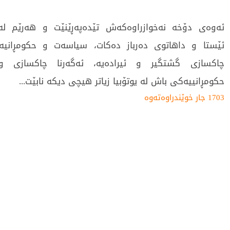
ئەوەى دۆخە نەخوازراوەکەش تێدەپەڕێنێت و هەرێم لە
ئێستا و داهاتوى دەرباز دەکات، سیاسەت و حکومڕان
چاکسازی گشتگیر و ئیرادەیە، ئەگەرنا چاکسازی و
حکومڕانییەکی باش لە یوتۆبیا زیاتر هیچی دیکە نابێت...
1703 جار خوێندراوەتەوە