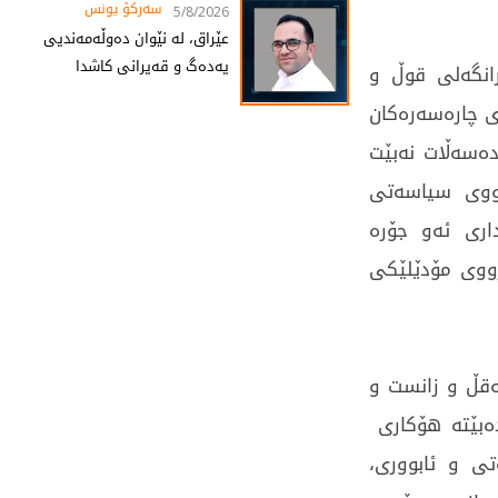
سەرکۆ یونس
5/8/2026
عێراق، لە نێوان دەوڵەمەندیی
یەدەگ و قەیرانی کاشدا
انگەلی قوڵ و
ەی چارەسەرەکان
دەسەڵات نەبێت
ڕووی سیاسەتی
داری ئەو جۆرە
ڕووی مۆدێلێکی
ەقڵ و زانست و
ەبێتە هۆکارى
ی و ئابووری،