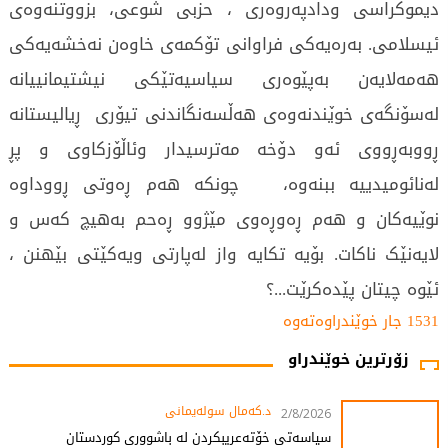
دیموکراسی ودادپەروەری ، حزبی شوعی، بزووتنەوەی
ئیسلامی. بەرەیەکی فراوانی تۆکمەی خاوەن نەخشەیەکی
هەمەلایەن بەپێوەری سیاسیەتێکی نیشتیمانییانە
لەسۆنگەی خوێندنەوەی هەڵسەنگاندنی تیۆری ڕیالیستانە
ڕووبەڕووی ئەو دۆخە مەترسیدار وئاڵۆزکاوی و پڕ
لەنائومیدییە ببنەوە، چونکە هەم ڕەوتی ڕووداوە
نوێیەکان و هەم ڕەوڕەوی مێژوو ڕەحم بەهیچ کەس و
لایەنێک ناکات. بۆیە تکایە واز لەپارتی ویەکێتی بێهنن ،
ئێوە چیتان پێدەکرێت...؟
1531 جار خوێندراوەتەوە
زۆرترین خوێندراو
د.کەمال سولەیمانی
2/8/2026
سیاسەتی خۆتەعریبکردن لە باشووری کوردستان