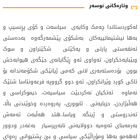
وتارەکانی نوسەر
لەکوردستاندا چەمک وکایەی سیاسەت و کۆی پڕنسیپ و
بەها نیشتیمانییەکان بەشکۆی پێشمەرگەوە بەدەستی
ئەنقەستی پارتی و یەکێتی شکێنراون و سوک
وبێبایەخکراون، تەواوی ئەو ڕێگایانەی جێگەی هیوابەخش
بوون بۆدەستەبەری لانی کەمی ژیانێکی شکۆمەندانە بۆ
تاکی کورد وێرانکراون، ئەو دوو گرووپە فرعەونئاسا شتێک
نەماوە ئەتکیان نەکردبێت. سیاسیەت، دیموکراسی و
هەڵبژاردن، حزبایەتی . ئابووری، پەروەردە وخوێندنی باڵا،
تەندروستی و ژینگە. ویاسا..هتد هەڵبەت ئەمەش
بەرمەبنای ئەوەیە دوولایەنی نابەرپرسیار بەغەدر ودوور
لەهەمو بەها ومۆڕاڵێکی سیاسی و بێ پشتیوانی ڕەوای