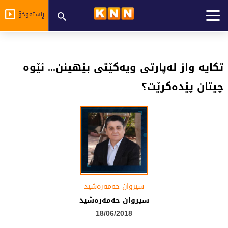
ڕاستەوخۆ
تکایە واز لەپارتی ویەکێتی بێهینن... ئێوە
چیتان پێدەکرێت؟
سیروان حەمەرەشید
سیروان حەمەرەشید
18/06/2018