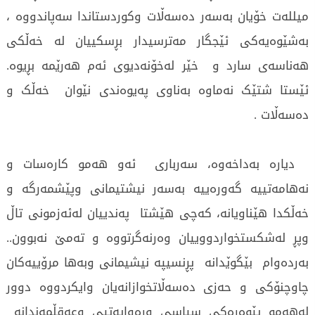
میللەت خۆیان بەسەر دەسەڵات وکوردستاندا سەپاندووە ،
بەشێوەیەکی ئێجگار مەترسیدار بڕسکییان لە خەڵکی
هەناسەی سارد و خێر لەخۆنەدیوی ئەم هەرێمە بڕیوە.
ئێستا شتێک نەماوە بەناوی پەیوەندی نێوان خەڵک و
دەسەڵات .
دیارە بەداخەوە، سەرباری ئەو هەمو کارەسات و
نەهامەتییە گەورەییە بەسەر نیشتیمانی وپێشمەرگە و
خەڵکدا هێناویانە، کەچی هێشتا پەندییان لەئەزمونی تاڵ
وپڕ لەشکستخواردووییان وەرنەگرتووە و تەمێ نەبوون..
بەردەوام بێگوێدانە پڕنسیپە نیشیمانی وبەها مرۆییەکان
چاوچنۆکی و حەزی دەسەڵاتخوازانەیان وایکردووە دوور
لەهەمو پێوەرەکی سیاسی وڕەوایەتیی وعەقڵمەندانە