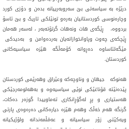
درێژە بە سیاسەتی بێ سەروبەرییانە بدەن و دۆزی کورد
وچارەنوسی کوردستانیان بەرەو تونێلکی تاریک و بێ ئاسۆ
بردووە، ڕێگەی هات ونەهات گرتۆتەبەر ، لەسەر هەمان
ڕێچکەی چەوت وپاوانخوازانەیان بەردەوامن و بەدیدکی
مێگەلئاساوە دەڕوانە کۆمەڵگە هێزە سیاسیەکانی
کوردستان.
هەنوکە جیهان و وناوچەکە وعێراق وهەرێمی کوردستان
پێدەنێتە قۆناغێکی نوێی سیاسیەوە و بەهەلومەرجێکی
هەستیاری و پڕ لەگۆڕانکاری تەماوییدا گوزەر دەکات،
گرنگە هەم خەڵک وهەم هێزە دیارەکانی دەرەوەی پارتی
ویەکێتی زۆر سیاسیانە و عەقڵمەندانە ولۆژیکیانە