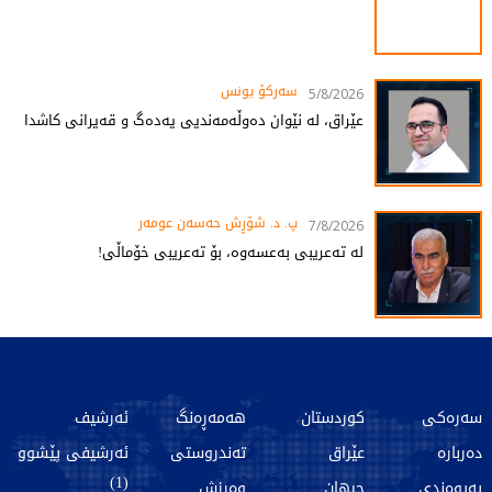
سەرکۆ یونس
5/8/2026
عێراق، لە نێوان دەوڵەمەندیی یەدەگ و قەیرانی کاشدا
پ. د. شۆڕش حەسەن عومەر
7/8/2026
لە تەعریبی بەعسەوە، بۆ تەعریبی خۆماڵی!
سەرەکی
کوردستان
هەمەڕەنگ
ئەرشیف
دەربارە
عێراق
تەندروستی
ئەرشیفی پێشوو
(1)
پەیوەندی
جیهان
وەرزش