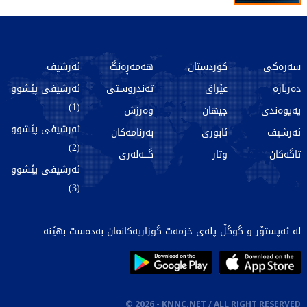
سەرەکی
کوردستان
هەمەڕەنگ
ئەرشیف
دەربارە
عێراق
تەندروستی
ئەرشیفی پێشوو
(1)
پەیوەندی
جیهان
وەرزش
ئەرشیفی پێشوو
ئەرشیف
ئابوری
بەرنامەکان
(2)
تاگەکان
وتار
گـــەلەری
ئەرشیفی پێشوو
(3)
لە ئەپستۆر و گوگڵ پلەی خزمەت گوزاریەکانمان بەدەست بهێنە
©
2026
- KNNC.NET / ALL RIGHT RESERVED