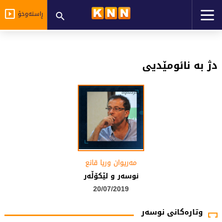
ڕاستەوخۆ
دژ بە نائومێدیی
مه‌ریوان وریا قانع
نوسه‌ر و لێكۆڵه‌ر
20/07/2019
وتارەکانی نوسەر