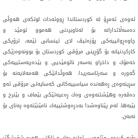
ئەوەی ئەمڕۆ لە كوردستاندا ڕووئەدات لوتكەی ھەوڵی
دەسەڵاتدارانە بۆ لەناوبردنی ھەموو ئومێد و
چاوەڕوانییەكی پۆزەتیڤ لای ئینسانی ئێمە، ترۆپكی
كاركردنیانە بۆ گۆڕینی مرۆڤی كوردستان بۆ بوونەوەرێكی
خەمۆك و داخراو بەسەر نائومێدیی و بێدەربەستییەكی
گەورە و سەرتاسەریدا. ھەوڵدانێكی ھەمەلایەنە بۆ
سڕینەوەی ڕەھەندە سیاسییەكانی كەسایەتی مرۆڤی ئەو
دەڤەرە وھێشتنەوەی وەك ڕەعیەتێكی بێماف و بێنرخ و
بێبەھا. لەم پێناوەشدا بەدڕەوشتییەك نامێنێتەوە پەنای بۆ
نەبەن.
بۆیە كردەی مێژوویی ژمارە یەك و ئاكتی ھەرە شۆڕشگێڕ