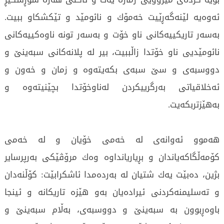
ئەوەیە لێنەگەڕێیت خەمۆك و نائومێد و تێكشكاو ببیت.
بەسەر تاریكییەكانی ناو خۆت و بەسەر تونە ناوەكییەكانی
نائومێدیی ناو خۆتدا زاڵببیت، بیر لە پلانەكانی سبەینێ و
دووسبەی و سێ سبەی بكەیتەوە و زمان و خەون و
ئەخلاقیاتی بەرگرییكردن لەناوخۆتدا بچێنیتەوە و
بەھێزتربكەیت.
ھەموو ئەوانەی لە خەمی خۆیان و لە خەمی
كۆمەڵگاكەیاندان و بڕیاریانداوە وەك مرۆڤێكی بەرپرسایر
بژین، دەبێت یەك شتیان لە بەردەمدا ئاشكرابێت: كۆڵنەدان
و تەسلیمنەكردنی ئیرادەیان بەو ھێزە تاریكانە و ئینجا
باوەڕبوون بە سبەینێ و دووسبەی، بەڵام سبەینێ و