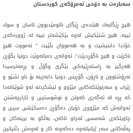
سەبارەت بە دۆخی ئەمڕۆكەی كوردستان
ھیچ ڕێگایەك ھێندەی ڕێگای نائومێدبوون ئاسان و سوك
نییە، ھیچ شتێكیش لەوە بێكێشەتر نییە لە ژوورەكەی
خۆتدا دابنیشیت و بە ھەمووان بڵێیت ” نەمووت ھیچ
ناكرێت و ھیچ ناگۆڕدرێت“. ئەوانەی دەیانەوێت دونیا بگۆڕن
ھەرگیز بە ڕاستەڕێیەكی بێگرێ وگۆڵ و پڕمەترسیدا
نەڕۆشتوون و ناڕۆن، گۆڕینی دونیا دابەزینە بۆ ناو نشێو و
زێراب و سەرنوێلكەكانی مێژوو و ئیشكردنە لەو شوێنانەدا
كە پڕە لە ئەگەری كەوتن و نوشوستیی و ئازارچەشتن.
ئەوانەش كە مێژووی خۆیان دەگۆڕن دەسكێشی سپی و
چاویلكەی شەمسی لەچاو ناكەن، بەڵكو بە برینەكان و
پەڵەكانی سەر ژیانیانەوە دەكەونە كار و لەوەش دڵنیانین