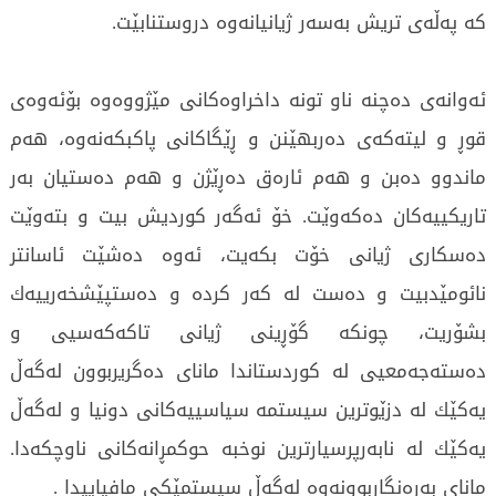
كە پەڵەی تریش بەسەر ژیانیانەوە دروستنابێت.
ئەوانەی دەچنە ناو تونە داخراوەكانی مێژووەوە بۆئەوەی
قوڕ و لیتەكەی دەربھێنن و ڕێگاكانی پاكبكەنەوە، ھەم
ماندوو دەبن و ھەم ئارەق دەڕێژن و ھەم دەستیان بەر
تاریكییەكان دەكەوێت. خۆ ئەگەر كوردیش بیت و بتەوێت
دەسكاری ژیانی خۆت بكەیت، ئەوە دەشێت ئاسانتر
نائومێدبیت و دەست لە كەر كردە و دەستپێشخەرییەك
بشۆریت، چونكە گۆڕینی ژیانی تاكەكەسیی و
دەستەجەمعیی لە كوردستاندا مانای دەگریربوون لەگەڵ
یەكێك لە دزێوترین سیستمە سیاسییەكانی دونیا و لەگەڵ
یەكێك لە نابەرپرسیارترین نوخبە حوكمڕانەكانی ناوچكەدا.
مانای بەرەنگاربوونەوە لەگەڵ سیستمێكی مافیاییدا .