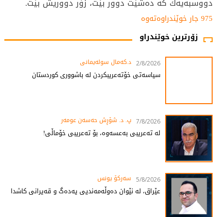
دووسبەیەك كە دەشێت دوور بێت، زۆر دووریش بێت.
975 جار خوێندراوەتەوە
زۆرترین خوێندراو
د.کەمال سولەیمانی
2/8/2026
سیاسەتی خۆتەعریبکردن لە باشووری کوردستان
پ. د. شۆڕش حەسەن عومەر
7/8/2026
لە تەعریبی بەعسەوە، بۆ تەعریبی خۆماڵی!
سەرکۆ یونس
5/8/2026
عێراق، لە نێوان دەوڵەمەندیی یەدەگ و قەیرانی کاشدا