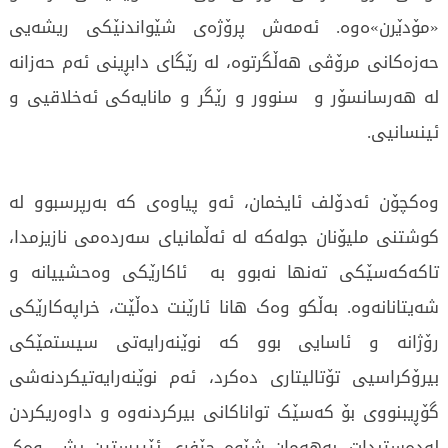
«مۆدێرن»ەوە. ئەمەش پرۆژەی شێواندنێکی ریشەیی
حەزەکانی مرۆڤی هەڵگرتوە، لە رێگای دابڕینی ئەم حەزانە
لە هەرسانسۆر و سنوور و رێگر و مانایەکی ئەخلاقیی و
ئینسانیی.
وەکچۆن ئەدۆلف ئایخمان، ئەو پیاوەی کە بەرپرسبوو لە
کوشتنی ملیۆنان جولەکە لە ئەڵمانیای سەردەمی نازیزمدا،
تاکەکەسێکی تەنها نەبوو بە ئاکارێکی وەحشییانە و
شەیتانانەوە. بەڵکو وەک هانا ئارێنت دەڵێت، خراپەکارێکی
رۆژانە و ئاسایی بوو کە نوێنەرایەتی سیستمێکی
بیرۆکراسیی تۆتالیتاری دەکرد، ئەم نوێنەرایەتیکردنەشی
گۆڕیبنووی بۆ کەسێک تواناکانی بیرکردنەوە و داوەریکردن
لەدەستبدات. بەهەمان شێوە جێفری ئێپیستین یش، وەک