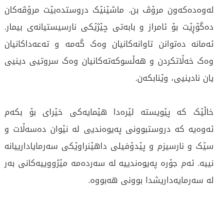
لەوەدەکەون مرۆڤ بن. ماشێنێک دروستدەبێت مرۆڤەکان
دەگۆڕێت بۆ ئامراز و بابەتی چێژێکی نارسیستیانەی بیمار.
ئەمانە دەتوانن تاوانەکانیان وەک گەمە و تەعەداکانیان
وەک خەڵاتکردن و هەڵسوکەتەکانیان وەک سروتیی دینیی
یان نادینیی، وێنابکەن.
خاڵێک کە پێویستە لێرەدا هێمایەکی خێرای بۆ بکەم
ئەوەیە کە دروستبوونی پەیوەندیی لە نێوان دەسەڵات و
سێک و نارسیزم و پێدۆفیلی داهێنراوێکی سەرمایادارییانە
نییە. ئەم جۆرە پەیوەندییە لە سەردەمە مێژووییەکانی بەر
لە سەرمایەداریشدا بوونی هەبووە.