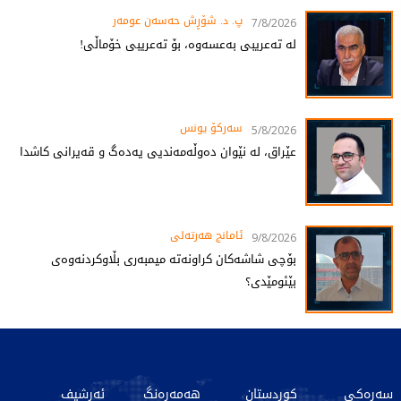
پ. د. شۆڕش حەسەن عومەر
7/8/2026
لە تەعریبی بەعسەوە، بۆ تەعریبی خۆماڵی!
سەرکۆ یونس
5/8/2026
عێراق، لە نێوان دەوڵەمەندیی یەدەگ و قەیرانی کاشدا
ئامانج هەرتەلى
9/8/2026
بۆچی شاشەکان کراونەتە میمبەری بڵاوکردنەوەی
بێئومێدی؟
سەرەکی
کوردستان
هەمەڕەنگ
ئەرشیف