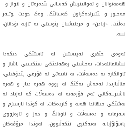
هەمەتوانان و ئەوانیتریش کەسانی بێدەرەتان و لاواز و
مەجبور و بێئیرادەکراون. کەسانێک، وەک جودت بوتلەر
دەڵێت، «زیادن» و مردنیشیان پێوستی بە تازیە بۆدانان،
نییە.
ئەوەی جێفری ئەپیستین لە ئاستێکی دیکەدا
نیشانمانئەدات، بەخشینی رەهەندێکی سێکسیی ناشاز و
تاوانکارە بە دەسەڵات، بە تایبەتی لە فۆرمی پێدۆفیلی،
مناڵبازیدا. ئەمەش یەکێک لە رووە هەرە دیار و هەرە
ناشیرینەکانی ئەم فۆرمەیە لە دەسەڵات کە لەزیاد لە
بەشێکی جیهاندا هەیە و کاردەکات. لە کوێدا نارسیزم و
سەرمایە و دەسەڵات و ناوبانگ و حەز و ئارەزووی
پاسۆلۆژیانە بەیەکتری تێکەڵبوون، لەوێدا مرۆڤەکان