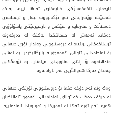
ئایخمان، تاکەکەسێکی خراپەکاری تەنها نییە، بەڵکو
کەسێکە نوێنەرایەتی ئەو تێکەڵبوونە بیمار و ترسناکەی
دەسەڵات و سەرمایە و سێکس و نارسیزمێکی پاسۆلۆژیی
دەکات. ئەمەش لە جیهانێکدا یەکێک لە دەرکەوتە
ترسناکەکانی بریتییە لە دروستبوونی چەندان تۆڕی جیهانی
بۆ ئەنجامدانی تاوانی هەمەجۆرلە بازرگانیکردن بە لەشی
منداڵانەوە بۆ پلانی لەناوبردنی میلەتان، بە تێوەگلانی
چەندان دەزگا هەواڵگریی لەم تاوانانەوە.
وەک وتم ئەم دۆخە هێما بۆ دروستبوونی تۆرێکی جیهانی
لە مرۆڤ دەکات کە توانای ئەنجامدانی هەموو تاوانێکیان
هەیە. ئەم تۆرە تەها لە ئەمریکا و ئەوروپادا ئامادەنییە،