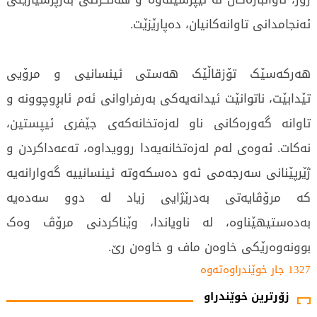
ئەنجامدانی تاوانەکانیان، دەپارێزێت.
هەرکەسێک تۆزقاڵێک هەستی ئینسانیی و مرۆیی
تێدابێت، ناتوانێت ئیدانەیەکی بەرفراوانی ئەم ئابڕوچوونە و
تاوانە گەورەکانی ناو لەزەتخانەکەی جێفری ئیپستین،
نەکات. ئەوەی لەم لەزەتخانەیەدا روویداوە، تەعەداکردن و
ژێرپێنانی سەرجەمی ئەو دەسکەوتە ئینسانییە گەوارانەیە
کە مرۆڤایەتی بەدرێژایی زیاد لە دوو سەدەیە
بەدەستیهێناوە، لە ناویاندا، وێناکردنی مرۆڤ وەک
بوونەوەرێکی خاوەن ماف و خاوەن رێ.
1327 جار خوێندراوەتەوە
زۆرترین خوێندراو