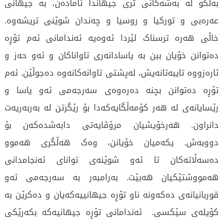
بەڵکو لە بەشەکانی تری جیهاندا ئامادەن، بە جیهانی
عەرەبی و تورکیا و روسیا و چەندان شوێنی تریشەوە.
خاڵی هەرە ترسناک لێردا ئەوەیە ئەندامانی ئەم تۆڕە
دەتوانن خۆیان ببن بە یاسادانەری تاواناکان و ئەو حەز و
ئارەزووە تایبەتانەیش، لەپشتی تاوانەکانەوە دەجوڵێن. ئەم
تۆڕە دەتوانن بچنە دەرەوەی سەرجەمی ئەو یاسا و
رێسایانەی لە هەر کۆمەڵگایەکەدا بۆ رێگرتن لە بەربەریەت
دانراون. هەرخۆیشیان مرۆڤایەتی دابەشدەکەن بۆ
دووبەش. یکەمیان خۆیانن، وەک هەڵگری هەموو
دەسەڵاتەکان تا ئەو شوێنەی توانای ئەنجامدانی
هەمووشتێکیان هەبێت. بەرامبەر بە سەرجەمی ئەو
قوربانیانەی دەکەونە ناو تۆڕە جیهانییەکەیان و دەکرێن بە
کۆیلەی سێکسی. ئەندامانی تۆڕە جیهانیەکە بکەرێکی