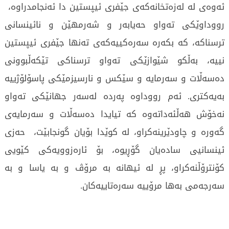
ئەوەی لە لەزەتخانەکەی جێفری ئیپستین دا ئەنجامدراوە،
رووداوێکی تەواو حەیابەر و شەرمهێن و نائینسانی
ترسناکە، کە بکەرە سەرەکییەکەی تەنها جێفری ئیپستین
نییە، بەڵکو شێوازێکی تەواو ترسناکی تێکەڵبوونی
دەسەڵات و سەرمایە و سێکس و نارسیزمێکی پاسۆلۆژییە
بەیەکتری. ئەم رووداوە پەردە لەسەر جهانێکی تەواو
نەخۆش هەڵئەداتەوە کە تیایدا دەسەڵات و سەرمایەی
گەورە و چاودێرینەکراو، لە کوێدا بۆیان گونجابێت، حەزی
ئینسانیی سادەیان گۆڕیوە، بۆ ئارەزوویەکی کێویی
کۆنترۆڵنەکراو، پڕ لە ئیهانە بە مرۆڤ و بە یاسا و بە
سەرجەمی بەها مرۆییە سەرەتاییەکان.