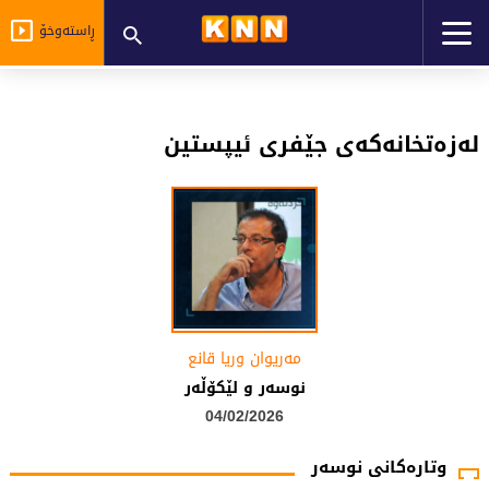
ڕاستەوخۆ
لەزەتخانەکەی جێفری ئیپستین
مه‌ریوان وریا قانع
نوسه‌ر و لێكۆڵه‌ر
04/02/2026
وتارەکانی نوسەر