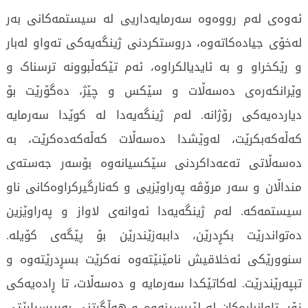
ئەوەی لەم رووەوە سەرمایەداریی لە سیستمەکانی بەر
لەخۆی جیادەکاتەوە، دروستکردنی ژینگەیەکی تەواو لەبار
و رێکخراو و بە ئایدیالکراوە، ئەم تێکەڵبوونە ترسناک و
وێرانکەرەی دەسەڵات و سێکس و چێژ، دەگۆرێت بۆ
دیاردەیەکی رۆژانە. لەم ژینگەیەدا لە کوێدا سەرمایە
کەڵەکەبکرێت، لەوێشدا دەسەڵات کەڵەکەدەکرێت، بە
دەسەڵاتی تەعەداکردنی سێکسیانەوە بۆسەر جەستەی
منداڵان و سەر مرۆڤە پەراوێزیی و کەنارگیرکراوەکانی ناو
سیستمەکە. لەم ژینگەیەدا ئەوانەی لاواز و پەراوێزین
دەتواندرێت بکڕدرێن، داببەزێندرێن بۆ پێگەی کۆیلە.
سنوورێکی ئەخلاقیش نامێنێتەوە نەکرێت بسڕدرێتەوە و
تبپەرێندرێت. لەکاتێکدا سەرمایە و دەسەڵات، تا ڕادەیەکی
زۆر، تاوانبارەکان لە لێپرسینەوە و هەڵگرتنی بەرپرسیارێتی