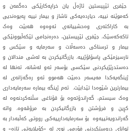
جێفری ئێپیستین ئاژەڵ یان خراپەکارێکی دەگمەن و
کەموێنە نییە، دیاردەیەکی ناشاز و بیمار نییە پەیوەندیی
بە کاراکتەری وەحشییانەی ئەوەوە هەبێت وەک
تاکەکەسێک. جێفری ئێپیستین، دەرەنجامی تێکەڵبوونێکی
بیمار و ترسناکی دەسەڵات و سەرمایە و سێکس و
نارسیزمێکی پاسۆلۆژییە. بازرگانیکردن بە لەشی مندالان و
دەستدرێژیکردنی سێکسی بۆسەر ئەو لەشانە، تەنها لە
ژینگەیەکدا مەیسەر دەبێت هەموو ئەو رەگەزانەی لە
بیمارترین شێوەدا تێدابێت. ئەم ژینگە بیمارە سەرمایەداری
وەک سیستم، گەڕاندۆتەوە بۆ قۆناغی سڵنەکردنەوە لە
کڕین و فرۆشتن و بازرگانیکردن بە مرۆڤەوە. واتە
گەراندویەتییەوە بۆ سەرمایەدارییەکی رووتی کەڵبەدار بە
توانای دروستکردنی فۆرمی نوێ لە «کۆیلایەتی تازە» و