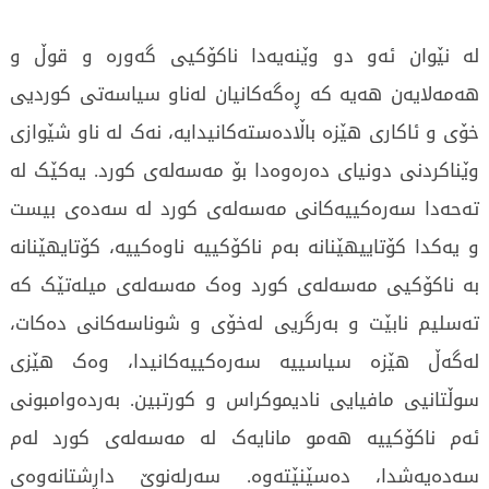
لە نێوان ئەو دو وێنەیەدا ناکۆکیی گەورە و قوڵ و
ھەمەلایەن ھەیە کە ڕەگەکانیان لەناو سیاسەتی کوردیی
خۆی و ئاکاری ھێزە باڵادەستەکانیدایە، نەک لە ناو شێوازی
وێناکردنی دونیای دەرەوەدا بۆ مەسەلەی کورد. یەکێک لە
تەحەدا سەرەکییەکانی مەسەلەی کورد لە سەدەی بیست
و یەکدا کۆتاییھێنانە بەم ناکۆکییە ناوەکییە، کۆتایھێنانە
بە ناکۆکیی مەسەلەی کورد وەک مەسەلەی میلەتێک کە
تەسلیم نابێت و بەرگریی لەخۆی و شوناسەکانی دەکات،
لەگەڵ ھێزە سیاسییە سەرەکییەکانیدا، وەک ھێزی
سوڵتانیی مافیایی نادیموکراس و کورتبین. بەردەوامبونی
ئەم ناکۆکییە ھەمو مانایەک لە مەسەلەی کورد لەم
سەدەیەشدا، دەسێنێتەوە. سەرلەنوێ داڕشتانەوەی