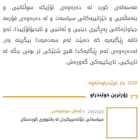
مەسەلەی کورد لە دەرەوەی لۆژیکە سوڵتانیی و
بنەماڵەیی و خێزانییەکانی سیاسەت و لە دەرەوەی فۆرمە
جیاوازەکانی پەڕگیری دینیی و ئەتنیی و ئایدیۆلۆژییدا، ئەو
تاقە ڕێگایەیە کە دەبێت لەم سەدەیەدا بیگرینە بەر.
لەدەرەوەی ئەم ڕێگایەکدا ھیچ شتێکی تر بونی جگە لە
تاریکیی، تاریکییەکی گەورەش.
1520 جار خوێندراوەتەوە
زۆرترین خوێندراو
د.کەمال سولەیمانی
2/8/2026
سیاسەتی خۆتەعریبکردن لە باشووری کوردستان