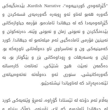
”گێڕانەوەی کوردییەوە“، Kurdish Narrative، بێدەنگیەکی
گەورە ھەبو لەناو ئەو ڕوبەرە گەورەیەی قسەکردن و
گێڕانەوەیەدا کە لە جیھاندا ئامادەبو. فۆرمە جیاوازەکانی
بێدەنگکردن و نەبونی زمان و نەبونی وێنە، دەرنەکوتن و
نەبینین فۆرمی ئامادەگیی ئەم میلەتەبو لە جیھاندا. کورد
کەمینیەکی ون و نەناسراوی ناو دەوڵەتانی ناوچەکە بو.
ژیان و بەسەرھات و ڕوداوەکانی بزر و بێگوتار بو، بە
دەگمەن نەبێت ھیچ شتێکی، تەنانەت کارەساتە
گەورەکانیشی، سنوری ئەو دەوڵەتە نەتەوەییانەی
تێنەدەپەڕاند کە لەناویاندا نیشتەجێبو.
بەڵام ئەم دۆخە لە ئێستادا گۆڕاوە، ئەمڕۆ وێنەیەکی کورد
لە جیھاندا ئامادەیە کە لای زۆرینەی خەڵک بینراو و