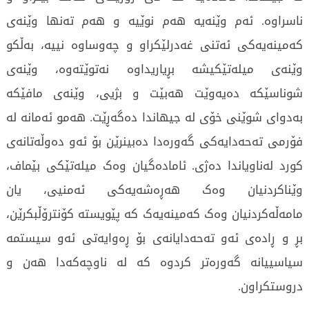
ناسراوە. ئەم وێنەیە ھەم نوێیە و ھەم تەنھا وێنەی
کەمینەیەکی ئەتنی غەدرلێکراو و چەوساوە نییە، بەڵکو
وێنەی میلەتێکیشە بڕیاریداوە نەتوێتەوە، وێنەی
شوناسێکە دەیەوێت ھەبێت و بژیی، وێنەی مافێکە
بەدوای شوێنی خۆی لە جیھاندا دەگەڕێت. ھەمو ئەمانە لە
فۆرمی تەحەدایەکی گەورەدا دەبینرێن بۆ ئەو دەوڵەتانەی
کورد لەناویاندا دەژی. ئامادەگیان وەک میلەتێکی بێماف،
وێناکردنیان وەک ھەڕەشەیەکی ئەمنیی، یان
مامەڵەکردنیان وەک کەمینەیەک کە پێویستە کۆنترۆڵبکرێن،
بڕ و ڕادەی ئەو تەحەدایانەی بۆ ڕەوایەتی ئەو سیستمە
سیاسییانە گەورەتر کردوە کە لە ناوچەکەدا ھەن و
دروستکراون.