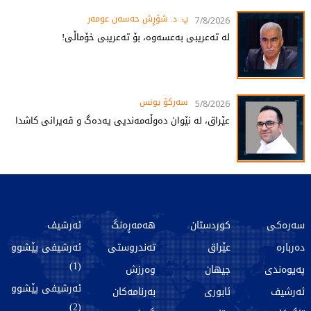
پ. د. شۆڕش حەسەن عومەر
7/8/2026
لە تەعریبی بەعسەوە، بۆ تەعریبی خۆماڵی!
سەرکۆ یونس
5/8/2026
عێراق، لە نێوان دەوڵەمەندیی یەدەگ و قەیرانی کاشدا
سەرەکی
کوردستان
هەمەڕەنگ
ئەرشیف
دەربارە
عێراق
تەندروستی
ئەرشیفی پێشوو
(1)
پەیوەندی
جیهان
وەرزش
ئەرشیفی پێشوو
ئەرشیف
ئابوری
بەرنامەکان
(2)