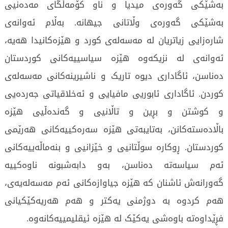
بەشێکی گەورەی میدیا و ناو کۆمەڵگای مەدەنیی
بەشێکی گەورەی وڵاتانی جیھانە. بەڵام ئەوانەی
شارەزایی زیاتریان لە مەسەلەی کورد و ھێزەکانیدا ھەیە،
ئەوانەی لە نزیکەوە ھێزە سیاسییەکانی کوردستان
دەناسن، ئاگاداری دیوە تاریک و ناشیرینەکانی مەسەلەی
کوردن. ئاگاداری ئابوریی مافیایی و ئەخلاقیاتی جەردەیی
و کوشتن و بڕین و تاڵانیی و گەندەڵیی ھێزە
باڵادەستەکانن، بەتایبەتی ھێزە سەرەکییەکانی ھەرێمی
کوردستان. ڕوکارە سوڵتانیی و خێزانیی و بنەماڵەییەکانی
ئەم سیاسەتە دەناسن، بەو دابەشبونە ناوەکییە
گەورانەش ئاشنان کە ھێزە جیاوازەکانی ئەم مەسەلەیەی،
ھەم کردوە بە دوژمنی یەکتر و ھەم ھەریەکێکیانی
فڕێداوەتە باوەشی یەکێک لە ھێزە ئیقلیمییەکانەوە.