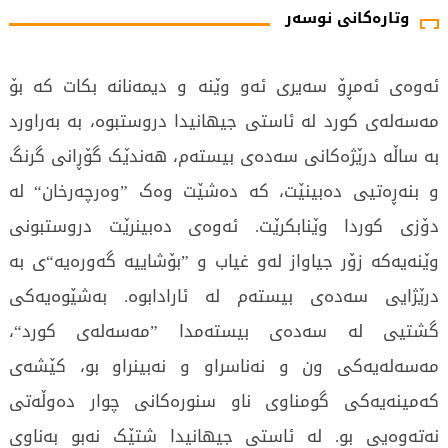
وتارەکانی نوسەر
ئەوەی ئەمڕۆ سەیری ئەو وێنە و دیمەنانە بکات کە بۆ
مەسەلەی کورد لە ئاستی جیھانیدا دروستبوە، بە بەراورد
بە ساڵە درێژەکانی سەدەی بیستەم، ھەندێک گۆڕانی گرنگ
و بنەڕەتیی دەبینێت، کە دەشێت وەک ”وەرچەرخان“ لە
دۆزی کوردا وێنابکرێت. ئەوەی دەبینرێت دروستبونی
وێنەیەکە زۆر جیاواز لەو غیاب و ”بۆشاییە گەورەیە“ی بە
درێژایی سەدەی بیستەم لە ئارادابوە. بەشێوەیەکی
گشتیی لە سەدەی بیستەمدا ”مەسەلەی کورد“،
مەسەلەیەکی ون و نەناسراو و نەبینراو بو، کێشەی
کەمینەیەکی گومناوی ناو سنورەکانی چوار دەوڵەتی
نەتەوەیی بو. لە ئاستی جیھانیدا شتێک نەبو بەناوی