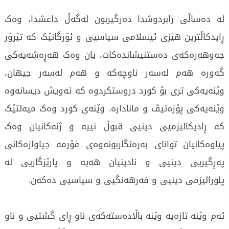
لە دەساڵی رابردوشدا دەرگیربون لەگەڵ داعشدا، وەک
ڕایدکاڵترین ھێزی ئیسلامی سیاسیی و ئۆرگانێک کە تێرۆر
جەوھەرەکەی دەستنیشاندەکات، یان وەک ھەڕەشەیەکی
گەورە ھەم لەسەر ناوچەکە و ھەم لەسەر جیھان،
وێنەیەکی تری بۆ کورد دروستکردوە کە ئەویش دیسانەوە
وێنەیەکی پۆزەتیڤ و مانادارە. وێنەی کورد وەک میەلتێک
کە ڕادیکالیزمیی دینیی قبوڵ نییە و ژنەکانیان وەک
پیاوەکانیان توانای بەرەنگاربونەوەی فۆرمە جیاوازەکانی
پەڕگیریی دینیی و نادینیان ھەیە و پارێزگاریی لە
پلورالیزمی دینیی و فەرھەنگیی و سیاسیی دەکەن.
ئەم وێنە تازەیە وێنە باڵادەستەکەی ناو ڕای گشتیی و ناو