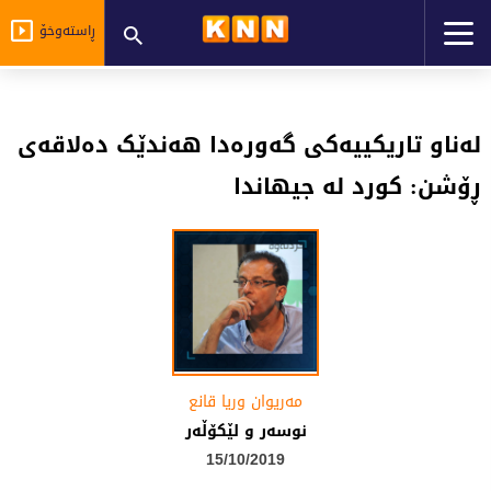
ڕاستەوخۆ
لەناو تاریکییەکی گەورەدا ھەندێک دەلاقەی
ڕۆشن: کورد لە جیھاندا
مه‌ریوان وریا قانع
نوسه‌ر و لێكۆڵه‌ر
15/10/2019