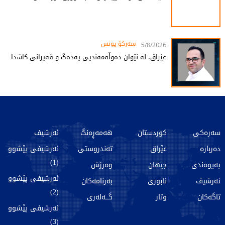
سەرکۆ یونس
5/8/2026
عێراق، لە نێوان دەوڵەمەندیی یەدەگ و قەیرانی کاشدا
سەرەکی
کوردستان
هەمەڕەنگ
ئەرشیف
دەربارە
عێراق
تەندروستی
ئەرشیفی پێشوو
(1)
پەیوەندی
جیهان
وەرزش
ئەرشیفی پێشوو
ئەرشیف
ئابوری
بەرنامەکان
(2)
تاگەکان
وتار
گـــەلەری
ئەرشیفی پێشوو
(3)