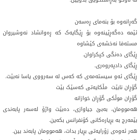
گەڕانەوە بۆ بنەمای ڕەسەن
ئێمە دەگەڕێینەوە بۆ ڕێگایەک کە ڕەوانشاد نەوشیروان
مستەفا نەخشەی کێشاوە
ڕێگای دەنگی کپکراوان.
ڕێگای دادپەروەری.
ڕێگای ئەو سیستەمەی کە کەس لە سەرووی یاسا نەبێت.
گۆڕان نابێت مڵکایەتی کەسێک بێت
گۆڕان موڵکی گۆڕان خوازانە
هەموومان، بەبێ جیاوازی، دەبێت واژۆ لەسەر پابەندی
بێمەرج بە بڕیارەکانی کۆنفرانس بکەین.
هەر ئەوەی زۆرایەتی بڕیار بدات، هەموومان پابەند بین.