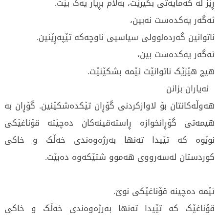
ڕێز لە کەمایەتی بگیرێت، بەڵام بڕیار یەک بێت.
ئەگەر یەکدەست نەبین،
ناتوانین گەردەلوولی سیاسیی ناوچەکە تێپەڕێنین.
ئەگەر یەکدەست بین،
هیچ هێزێک ناتوانێت ئێمە بشکێنێت.
نەیاران بزانن
هەوڵەکانتان بۆ لاوازکردنی گۆڕان تێکدەشکێنین. گۆڕان بە
هیمەتی گۆڕانخوازە ڕاستەقینەکان دەچێتە قۆناغێکی
نوێوە کە تێیدا تەنها بەرژەوەندی خەڵک و خاکی
کوردستان لەسەرووی هەموو شتێکەوە دەبێت.
ئێمە دەچینە قۆناغێکی نوێ.
قۆناغێک کە تێیدا تەنها بەرژەوەندی خەڵک و خاکی