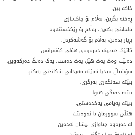
خاکە بین.
ڕەخنە بگرین، بەڵام بۆ چاکسازی
ململانێ بکەین، بەڵام بۆ ڕێکخستنەوە
بڕیار بدەین، بەڵام بۆ گەشەکردن.
کاتێک دەچینە دەرەوەی هۆلی کۆنفرانس
دەبێت وەک یەک هێز، یەک دەست، یەک دەنگ دەرکەوین.
سۆشیاڵ میدیا نەبێتە مەیدانی شکاندنی یەکتر.
ببێتە سەنگەری بەرگری.
ببێتە دەنگی هیوا.
ببێتە پەیامی یەکدەستی.
هێڵی سوورمان با ئەوەبێت
لە دەرەوە جیاوازی نیشان نەدەین
لە ناوخۆ بەڕاستگۆیی بدوێین.