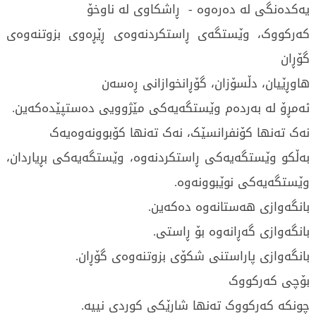
یەکدەنگی لە دەرەوە - ڕاشکاوی لە ناوخۆ
کەرکووک، وێستگەی ڕاستکردنەوەی ڕێڕەوی بزوتنەوەی
گۆڕان
هاوڕێیان، دڵسۆزان، گۆڕانخوازانی ڕەسەن
ئەمڕۆ لە بەردەم وێستگەیەکی مێژوویی دەستپێدەکەین.
نەک تەنها کۆنفرانسێک، نەک تەنها کۆبوونەوەیەک
بەڵکو وێستگەیەکی ڕاستکردنەوە، وێستگەیەکی بڕیاردان،
وێستگەیەکی نوێبوونەوە.
بانگەوازی هەستانەوە دەکەین.
بانگەوازی گەڕانەوە بۆ ڕاستی.
بانگەوازی پاراستنی شکۆی بزوتنەوەی گۆڕان.
بۆچی کەرکووک
چونکە کەرکووک تەنها شارێکی کوردی نییە.