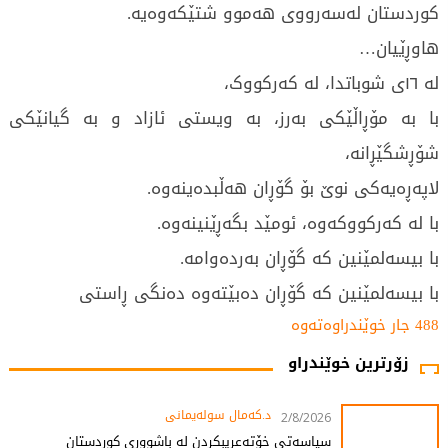
کوردستان لەسەرووی هەموو شتێکەوەیە.
هاوڕێیان…
لە ١٦ی شوباتدا، لە کەرکووک،
با بە مۆڕاڵێکی بەرز، بە ویستی ئازاد و بە گیانێکی
شۆڕشگێڕانە،
لاپەڕەیەکی نوێ بۆ گۆڕان هەڵبدەینەوە.
با لە کەرکووکەوە، ئومێد بگەڕێنینەوە.
با بیسەلمێنین کە گۆڕان بەردەوامە.
با بیسەلمێنین کە گۆڕان دەبێتەوە دەنگی ڕاستی
488 جار خوێندراوەتەوە
زۆرترین خوێندراو
د.کەمال سولەیمانی
2/8/2026
سیاسەتی خۆتەعریبکردن لە باشووری کوردستان