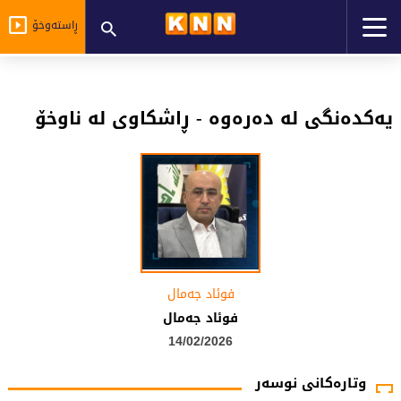
ڕاستەوخۆ
یەکدەنگی لە دەرەوە - ڕاشکاوی لە ناوخۆ
فوئاد جەمال
فوئاد جەمال
14/02/2026
وتارەکانی نوسەر