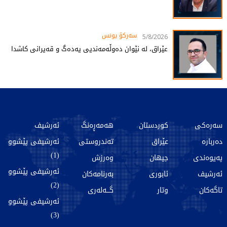
سەرکۆ یونس
5/8/2026
عێراق، لە نێوان دەوڵەمەندیی یەدەگ و قەیرانی کاشدا
سەرەکی
کوردستان
هەمەڕەنگ
ئەرشیف
دەربارە
عێراق
تەندروستی
ئەرشیفی پێشوو
(1)
پەیوەندی
جیهان
وەرزش
ئەرشیفی پێشوو
ئەرشیف
ئابوری
بەرنامەکان
(2)
تاگەکان
وتار
گـــەلەری
ئەرشیفی پێشوو
(3)