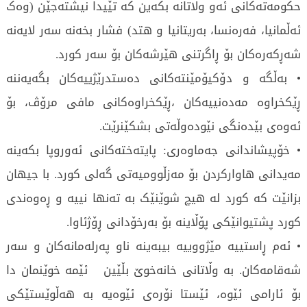
حکومەتەکانی ئەو وڵاتانە بکەین کە تێیدا نیشتەجێن (وەک
ئەڵمانیا، فەرەنسا، بەریتانیا و هتد) فشار بخەنە سەر لایەنە
شەڕکەرەکان بۆ ڕاگرتنی هێرشەکان بۆ سەر کورد.
• بەڵگە و دۆکیۆمێنتەکانی دەستدرێژییەکان بگەیەننە
ڕێکخراوە مەدەنییەکان ،ڕێکخراوەکانی مافی مرۆڤ، بۆ
ئەوەی بێدەنگی نێودەوڵەتی بشکێنرێت.
• خۆپیشاندانی جەماوەری: پایتەختەکانی ئەوروپا بکەینە
مەیدانی هاوارکردن بۆ مەزڵوومیەتی گەلی کورد. با جیهان
بزانێت کە کورد لە هیچ شوێنێک بە تەنها نییە و ڕەوەندی
کورد پشتیوانێکی پۆڵاینە بۆ بەرخۆدانی ڕۆژئاوا.
• ئەم ڕاستییە مێژووییە بیبەینە ناو پەرلەمانەکان و سەر
شەقامەکان. بە وڵاتانی خانەخوێ بڵێین ئێمە خوێنمان دا
بۆ ئارامی ئێوە، ئێستا نۆرەی ئێوەیە بە هەڵوێستێکی