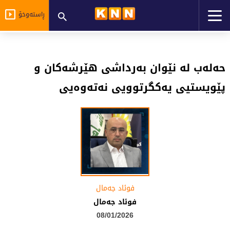
ڕاستەوخۆ
حەلەب لە نێوان بەرداشی هێرشەکان و
پێویستیی یەکگرتوویی نەتەوەیی
فوئاد جەمال
فوئاد جەمال
08/01/2026