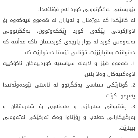
پێویستیی یەکگرتوویی کورد لەم قۆناغەدا:
لە کاتێکدا کە دوژمنان و نەیاران لە هەموو لایەکەوە بۆ
لاوازکردنی پێگەی کورد ڕێککەوتوون، یەکگرتوویی
نەتەوەیی کورد لە چوار پارچەی کوردستان تاکە قەڵایە کە
دەتوانێت بمانپارێزێت. قۆناغی ئێستا دەخوازێت کە:
1. هەموو هێز و لایەنە سیاسییە کوردییەکان ناکۆکییە
لاوەکییەکان وەلا بنێن.
2. گوتارێکی سیاسی یەکگرتوو لە ئاستی نێودەوڵەتیدا
پەیڕەو بکرێت.
3. پشتیوانی سەربازی و مەعنەوی بۆ شەرەڤانان و
بەرگریکارانی حەلەب و ڕۆژئاوا وەک ئەرکێکی نەتەوەیی
ببینرێت.