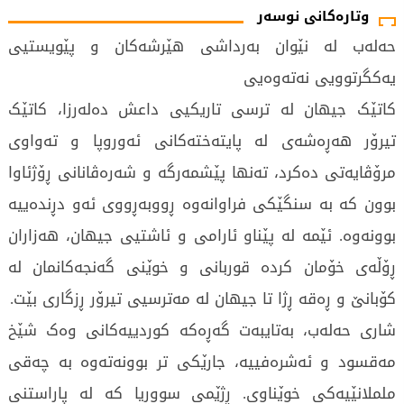
وتارەکانی نوسەر
حەلەب لە نێوان بەرداشی هێرشەکان و پێویستیی
یەکگرتوویی نەتەوەیی
کاتێک جیهان لە ترسی تاریکیی داعش دەلەرزا، کاتێک
تیرۆر هەڕەشەی لە پایتەختەکانی ئەوروپا و تەواوی
مرۆڤایەتی دەکرد، تەنها پێشمەرگە و شەرەڤانانی ڕۆژئاوا
بوون کە بە سنگێکی فراوانەوە ڕووبەڕووی ئەو دڕندەییە
بوونەوە. ئێمە لە پێناو ئارامی و ئاشتیی جیهان، هەزاران
ڕۆڵەی خۆمان کردە قوربانی و خوێنی گەنجەکانمان لە
کۆبانێ و ڕەقە ڕژا تا جیهان لە مەترسیی تیرۆر ڕزگاری بێت.
شاری حەلەب، بەتایبەت گەڕەکە کوردییەکانی وەک شێخ
مەقسود و ئەشرەفییە، جارێکی تر بوونەتەوە بە چەقی
ململانێیەکی خوێناوی. ڕژێمی سووریا کە لە پاراستنی