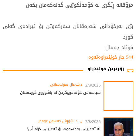
مرۆڤانە ڕێگری لە کۆمەڵکوژیی گەلەکەمان بکەن
بژی بەرخۆدانی شەرەڤانان سەرکەوتن بۆ ئیرادەی گەلی
کورد
فوئاد جەمال
544 جار خوێندراوەتەوە
زۆرترین خوێندراو
د.کەمال سولەیمانی
2/8/2026
سیاسەتی خۆتەعریبکردن لە باشووری کوردستان
پ. د. شۆڕش حەسەن عومەر
7/8/2026
لە تەعریبی بەعسەوە، بۆ تەعریبی خۆماڵی!