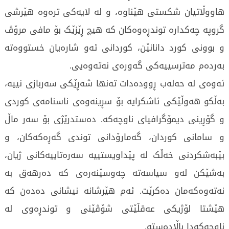
هاووڵاتیان شکستی هێناوە، و لە لایەکی ترەوە هێرشی
گروپە چەکدارە توندڕەوەکان کە هیچ ڕێزێک بۆ مافی مرۆڤ
و بوونی کورد دانانێن، کوردانی ئەو شارەیان خستووەتە
بەردەم مەترسییەکی گەورەی نەتەوەیی.
ئەوەی لە حەلەب ڕوودەدات تەنها شەڕێکی سەربازی نییە،
بەڵکو هەوڵێکی ئاشکرایە بۆ سڕینەوەی ناسنامەی کوردی
و گۆڕینی دیمۆگرافیای ناوچەکە. دەستدرێژی بۆ سەر ماڵ
و سامانی کوردان، گەمارۆدانی توندی گەڕەکەکان، و
بێبەشکردنی خەڵک لە پێداویستییە سەرەتاییەکانی ژیان،
بەشێکن لەو سیاسەتە چەوسێنەرەی کە دەرهەق بە
نەتەوەکەمان دەکرێت. ئەم هێرشانە نیشانی دەدەن کە
هێشتا لۆژیکی عەقڵێتی شۆڤێنی و توندڕەوی لە
ناوچەکەدا باڵادەستە.