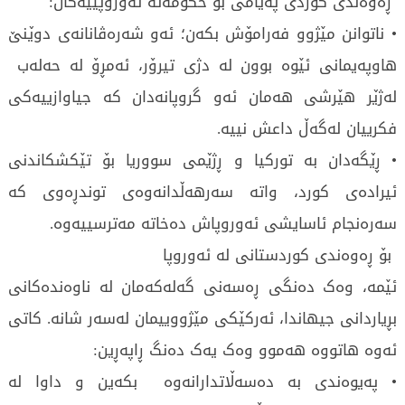
ڕەوەندی کوردی پەیامی بۆ حکومەتە ئەوروپییەکان:
• ناتوانن مێژوو فەرامۆش بکەن؛ ئەو شەرەڤانانەی دوێنێ
هاوپەیمانی ئێوە بوون لە دژی تیرۆر، ئەمڕۆ لە حەلەب
لەژێر هێرشی هەمان ئەو گروپانەدان کە جیاوازییەکی
فکرییان لەگەڵ داعش نییە.
• ڕێگەدان بە تورکیا و ڕژێمی سووریا بۆ تێکشکاندنی
ئیرادەی کورد، واتە سەرهەڵدانەوەی توندڕەوی کە
سەرەنجام ئاسایشی ئەوروپاش دەخاتە مەترسییەوە.
بۆ ڕەوەندی کوردستانی لە ئەوروپا
ئێمە، وەک دەنگی ڕەسەنی گەلەکەمان لە ناوەندەکانی
بڕیاردانی جیهاندا، ئەرکێکی مێژووییمان لەسەر شانە. کاتی
ئەوە هاتووە هەموو وەک یەک دەنگ ڕاپەڕین:
• پەیوەندی بە دەسەڵاتدارانەوە بکەین و داوا لە