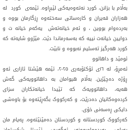
بەڵام با بزانن، کورد نەتەوەیەکی لێبڕاوە. ئێمەی کورد لە
هەزاران قەیران و کارەساتی سەختەوە ڕزگارمان بووە و
بەردەوام بووین ، و ئەم خیانەتەش یەکەم خیانە ت و
دوایین خیانەت نییە کە بەسەرماندا دێت. مێژوو شایەتە کە
کورد هەرگیز تەسلیم نەبووە و نابێت.
ئومێد و داهاتوو
ئەمڕۆ، لە ١٦ی ئۆکتۆبەری ٢٠٢٥، ئێمە هێشتا ئازاری ئەو
ڕۆژە دەچێژین. بەڵام هیوامان بە داهاتوویەکی گەش
هەیە، داهاتوویەک کە تێیدا خیانەتکاران سزای
کردەوەکانیان دەدرێت، و کەرکووک بگەڕێتەوە بۆ باوەشی
دایکی ڕەسەنی خۆی.
کەرکووک کوردستانە و کوردستان دەمێنێتەوە. پەیام مان
پەیامی بەردەوامبوونە: ئەگەرچی ئێستا شکستمان