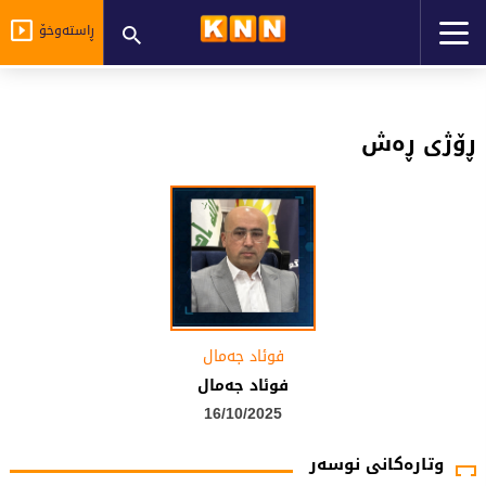
ڕاستەوخۆ
ڕۆژی ڕەش
فوئاد جەمال
فوئاد جەمال
16/10/2025
وتارەکانی نوسەر