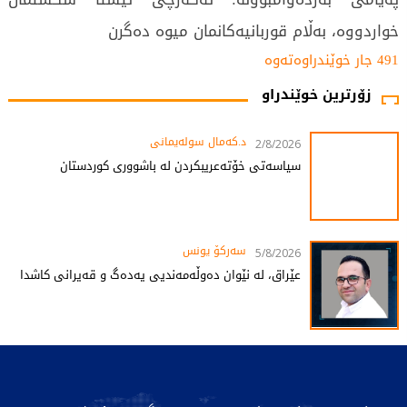
خواردووە، بەڵام قوربانیەکانمان میوە دەگرن
491 جار خوێندراوەتەوە
زۆرترین خوێندراو
د.کەمال سولەیمانی
2/8/2026
سیاسەتی خۆتەعریبکردن لە باشووری کوردستان
سەرکۆ یونس
5/8/2026
عێراق، لە نێوان دەوڵەمەندیی یەدەگ و قەیرانی کاشدا