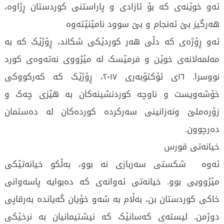
ئەو خوێنەی کە بۆ ئازادی و پاراستنی کوردستان ڕژاوە،
هەرگیز بێ ئەنجام و بێ سوود نامێنێتەوە
ئەو ڕۆژەی کە دڵی هەر کوردێکی شکاند، ڕۆژێک کە بە
مەلمەلانەی خوێن و فرمێسک لە مێژووی نەتەوەی کورد
نووسرا. ١٦ی ئۆکتۆبەری ٢٠١٧، ڕۆژێک کە کەرکووکی
خۆشەویست و ناوچە کوردنشینەکان بە هێزی چەک و
زۆرەملێ ونەزانینی سەرکردە کوردەکان لە دەستمان
دەرچوون.
خیانەتی قورس
ئەوە شکستی سەربازی نە بوو، بەڵکو خیانەتێکی
مێژوویی بوو. خیانەتی ئەوانەی کە دەبوایە پاسەوانی
خاکی کوردستان بن، بەڵام بە شەو خۆیان گەیاندە بەرقاپی
دوژمن. لیستەی کەسانێک کە نیشتیمانیان بە نرخێکی