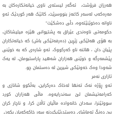
هەرزان فرۆشت، ئەگەر لیستەی ناوی خیانەتکارەکان بە
مەرەکەب لەسەر کاغەز بنووسرێت، کاتێک هەر کوردێک ئەو
ناوانە دەخوێنێتەوە، دڵی دەشکێت"
حکومەتی ناوەندی عێراق بە پشتیوانی هێزە میلیشاکان،
بە هۆی هەلێکی زێڕین (دەرفەتێکی باش) کە خیانەتکاران
پێیان دان ، هاتنە ناو کەرکووک. ئەو شارەی کە بە خوێنی
پێشمەرگە و خوێنی هەزاران شەهید پاراستبومان، لە یەک
شەودا وەک خەونێکی شیرین لە دەستمان چو.
ئازاری نەمر
ئەو ڕۆژە نەک تەنها لەخاک دەرکراین، بەڵکوو شانازی و
کەرامەتیشمان لێ سەندرایەوە. ماڵی هەزاران کورد
سووتێنرا، سەدان خانەوادە ماڵیان تاڵان کرا، و ناچار کران
بێ دەنگ تەماشای دەستدرێژیکردنە سەر خاکەکەیان بکەن.