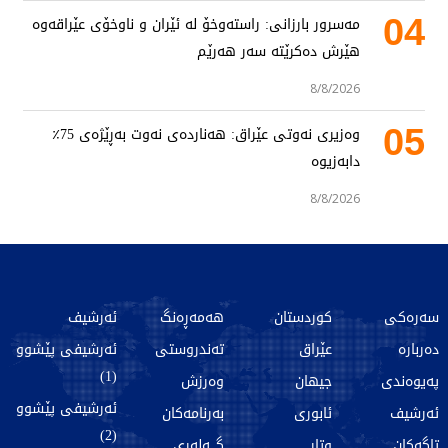
04
مەسرور بارزانی: راستەوخۆ لە ئێران و ناوخۆی عێراقەوە
هێرش دەکرێتە سەر هەرێم
8/8/2026
05
وەزیری نەوتی عێراق: هەناردەی نەوت بەڕێژەی 75٪
دابەزیوە
8/8/2026
سەرەکی
کوردستان
هەمەڕەنگ
ئەرشیف
دەربارە
عێراق
تەندروستی
ئەرشیفی پێشوو
(1)
پەیوەندی
جیهان
وەرزش
ئەرشیفی پێشوو
ئەرشیف
ئابوری
بەرنامەکان
(2)
تاگەکان
وتار
گـــەلەری