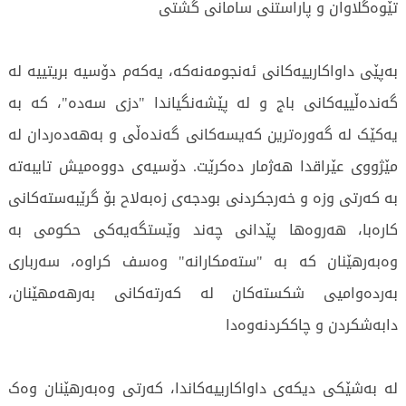
تێوەگلاوان و پاراستنی سامانی گشتی
بەپێی داواکارییەکانی ئەنجومەنەکە، یەکەم دۆسیە بریتییە لە
گەندەڵییەکانی باج و لە پێشەنگیاندا "دزی سەدە"، کە بە
یەکێک لە گەورەترین کەیسەکانی گەندەڵی و بەهەدەردان لە
مێژووی عێراقدا هەژمار دەکرێت. دۆسیەی دووەمیش تایبەتە
بە کەرتی وزە و خەرجکردنی بودجەی زەبەلاح بۆ گرێبەستەکانی
کارەبا، هەروەها پێدانی چەند وێستگەیەکی حکومی بە
وەبەرهێنان کە بە "ستەمکارانە" وەسف کراوە، سەرباری
بەردەوامیی شکستەکان لە کەرتەکانی بەرهەمهێنان،
دابەشکردن و چاککردنەوەدا
لە بەشێکی دیکەی داواکارییەکاندا، کەرتی وەبەرهێنان وەک