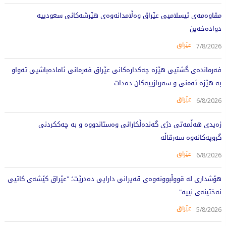
مقاوەمەی ئیسلامیی عێراق وەڵامدانەوەی هێرشەکانی سعودییە
دوادەخەین
عێراق
7/8/2026
فەرماندەی گشتیی هێزە چەکدارەکانی عێراق فەرمانی ئامادەباشیی تەواو
بە هێزە ئەمنی و سەربازییەکان دەدات
عێراق
6/8/2026
زەیدی هەڵمەتی دژی گەندەڵکارانی وەستاندووە و بە چەککردنی
گروپەکانەوە سەرقاڵە
عێراق
6/8/2026
هۆشداری لە قووڵبوونەوەی قەیرانی دارایی دەدرێت؛ "عێراق کێشەی کاتیی
نەختینەی نییە"
عێراق
5/8/2026