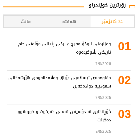
زۆرترین خوێندراو
24 کاتژمێر
هەفتە
مانگ
01
وەزارەتی ناوخۆ مەرج و نرخی پێدانی مۆڵەتی جام
تاریکی بڵاوکردەوە
7/8/2026
02
مقاوەمەی ئیسلامیی عێراق وەڵامدانەوەی هێرشەکانی
سعودییە دوادەخەین
7/8/2026
03
گۆڕانکاری لە دۆسیەی ئەمنی کەرکوک و خورماتوو
دەکرێت
8/8/2026