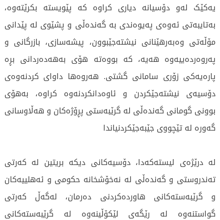
یەکێک لەو دۆسیانە دیاری کراوە کە پێویستە بکرێتەوە،
بەتایبەتی ئەوەی پەیوەندی بە گەندەڵی و پشێوی لە پێدانی
مۆڵەتی وەبەرهێنانی نیشتەجێبوون، پیشەسازی، بازرگانی و
پەروەردەییەوە هەیە، کە بووەتە هۆی بەهەدەردانی بڕە
پارەیەکی زۆری سامانی گشتی. هەروەها داوای کردنەوەی
دۆسیەی نیشتەجێکردن و ئاوەدانکردنەوە کراوە، بەهۆی
بوونی گومانی گەندەڵی لە گرێبەستی پڕۆژەکان و هەڵاوسانی
گەورە لە تێچووی جێبەجێکردنیاندا
لە درێژەی لیستەکەدا، دۆسیەکانی دیکە بریتین لە کەرتی
تەندروستی و گەندەڵی لە نەخۆشخانە حکومی و ئەهلییەکان
و گرێبەستەکانی هاوردەکردنی دەرمان، لەگەڵ کەرتی
گواستنەوە لە رێگەی لێکۆڵینەوە لە گرێبەستەکانی