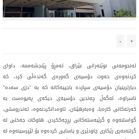
-
+
ئەنجومەنی نوێنەرانی عێراق، ئەمڕۆ پێنجشەممە، داوای
کردنەوەی حەوت دۆسیەی گەورەی گەندەڵی کرد، کە
دیارترینیان دۆسیەی سپاردە باجییەکانە کە بە "دزی سەدە"
ناسراوە، لەگەڵ چەندین دۆسیەی دیکەی پەیوەست بە
کەرتەکانی کارەبا، وەبەرهێنان، ئاوەدانکردنەوە، تەندروستی،
گواستنەوە و گرێبەستەکانی پڕچەککردن. هاوکات جەختی لە
گرتنەبەری رێکاری چاودێری و یاسایی کردەوە بۆ لێپرسینەوە لە