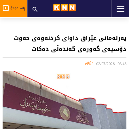
ڕاستەوخۆ
پەرلەمانی عێراق داوای کردنەوەی حەوت
دۆسیەی گەورەی گەندەڵی دەکات
عێراق
08:48 - 02/07/2026