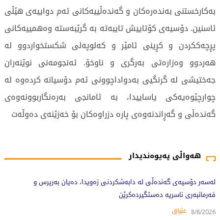
بەکارخستنی بەندەرەکان و گەندەڵییەکانی ئەم دواییەی هێڵی
ئاسنین. دۆسیەی کۆتاییش تایبەتە بە گرێبەستە وەهمییەکانی
پڕچەککردن و کڕینی ئامێر و کەلوپەلی شکستخواردوو لە
هەردوو وەزارەتی بەرگری و ناوخۆ. ئەنجومەنی نوێنەران
جەختیشی لە گرنگیی بەدواداچوونی ئەم دۆسیانە کردەوە لە
چوارچێوەیەکی یاساییدا، بە ئامانجی بەرەنگاربوونەوەی
گەندەڵی و گەڕاندنەوەی پارە دزراوەکان بۆ خەزێنەی دەوڵەت
379 جار خوێندراوەتەوە
هەواڵی پەیوەندیدار
لەسەر دۆسیەی گەندەڵی لە دابەشکردنی زەویدا، دەیان بەرپرس و
فەرمانبەری ناسریە دەستگیردەکرێن
عێراق
8/8/2026