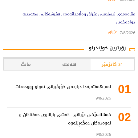
مقاوەمەی ئیسلامیی عێراق وەڵامدانەوەی هێرشەکانی سعودییە
دوادەخەین
عێراق
7/8/2026
زۆرترین خوێندراو
24 کاتژمێر
هەفتە
مانگ
01
لەم هەفتەیەدا دیاردەی خۆرگیرانی تەواو ڕوودەدات
9/8/2026
02
کەشناسێکی عێراقی: کەشی باراناوی حەفتاکان و
نەوەدەکان دەگەڕێتەوە
9/8/2026