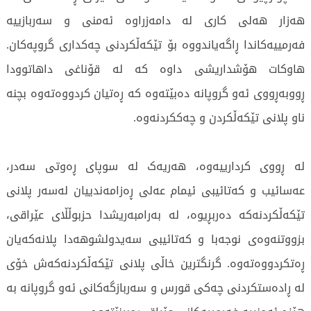
هەزار هەلی کاری لە دامەزراوە ئەمنی و سەربازییە
فەرمییەکاندا ڕاگەیاندووە بۆ تێکەڵکردنی چەکداری گروپەکان.
هاوکات هۆشداریشی داوە کە لە قۆناغی داهاتوودا
ڕووبەڕووی ئەو گروپانە دەبێتەوە کە ڕەتیان کردووەتەوە بچنە
ناو پلانی تێکەڵکردن و چەککردنەوە.
لە ڕووی کردارییەوە، هەریەک لە سوپای ڕەوتی سەدر،
عەسائیب و کەتائیبی ئیمام عەلی ڕەزامەندییان لەسەر پلانی
تێکەڵکردنەکە دەربڕیوە، لە بەرامبەریشدا حزبوڵڵای عێراقی،
بزووتنەوەی نوجەبا و کەتائیبی سەیدولشوهەدا پلانەکەیان
ڕەتکردووەتەوە. گرنگترین خاڵی پلانی تێکەڵکردنەکەش خۆی
لە ڕادەستکردنی چەکی قورس و سەربازگەکانی ئەو گروپانە بە