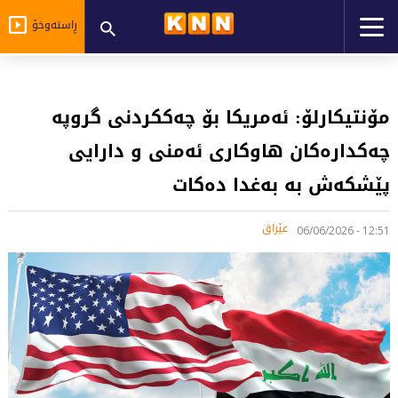
ڕاستەوخۆ
مۆنتیکارلۆ: ئەمریکا بۆ چەککردنی گروپە
چەکدارەکان هاوکاری ئەمنی و دارایی
پێشکەش بە بەغدا دەکات
عێراق
12:51 - 06/06/2026