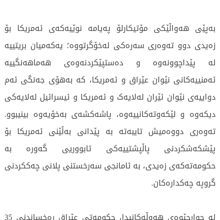
بەپێی هەواڵێکی مۆتیکارلۆ پەیامە نوێیەکەی ئەمریکا بۆ
زەیدی دوو تەوەری سەرەکی لەخۆگرتووە؛ یەکەمیان بریتییە
لە پێداچوونەوە و دەستپێکردنەوەی هەماهەنگییە
ئەمنییەکانی نێوان عێراق و ئەمریکا، کە بەهۆی جەنگی ئەم
دواییەی نێوان ئێران لەلایەک و ئەمریکا و ئیسرائیل لەلایەکی
دیکەوە و لێکەوتەکانییەوە، پاشەکشەی بەخۆیەوە بینیبوو.
تەوەری دووەمیش تایبەتە بە پێدانی بەڵێنی ئەمریکا بۆ
پێشکەشکردنی پاڵپشتییەکی ئابووریی گەورە بە
حکومەتەکەی زەیدی، بە ئامانجی سەرخستنی پلانی چەککردنی
گروپە چەکدارەکان.
لە چوارچێوەی هەوڵەکانیدا، حکومەتی عێراق ڕەخساندنی 35