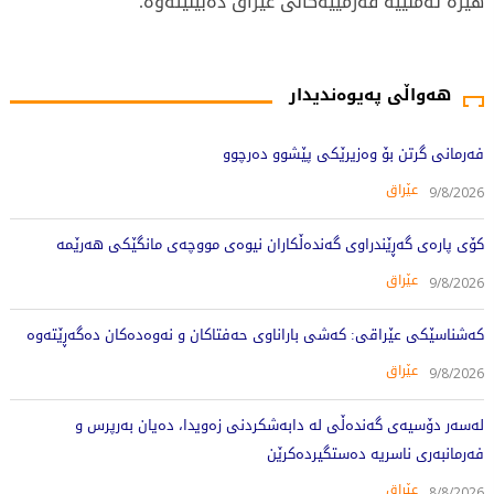
هێزە ئەمنییە فەرمییەکانی عێراق دەبینێتەوە.
784 جار خوێندراوەتەوە
هەواڵی پەیوەندیدار
فەرمانی گرتن بۆ وەزیرێکی پێشوو دەرچوو
عێراق
9/8/2026
کۆی پارەی گەڕێندراوی گەندەڵکاران نیوەی مووچەی مانگێکی هەرێمە
عێراق
9/8/2026
کەشناسێکی عێراقی: کەشی باراناوی حەفتاکان و نەوەدەکان دەگەڕێتەوە
عێراق
9/8/2026
لەسەر دۆسیەی گەندەڵی لە دابەشکردنی زەویدا، دەیان بەرپرس و
فەرمانبەری ناسریە دەستگیردەکرێن
عێراق
8/8/2026