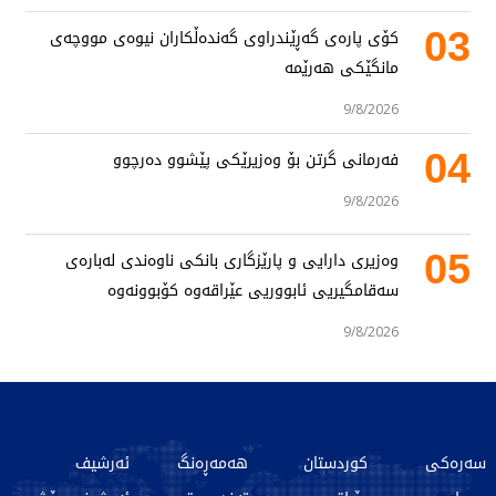
03
کۆی پارەی گەڕێندراوی گەندەڵکاران نیوەی مووچەی
مانگێکی هەرێمە
9/8/2026
04
فەرمانی گرتن بۆ وەزیرێکی پێشوو دەرچوو
9/8/2026
05
وەزیری دارایی و پارێزگاری بانکی ناوەندی لەبارەی
سەقامگیریی ئابووریی عێراقەوە کۆبوونەوە
9/8/2026
سەرەکی
کوردستان
هەمەڕەنگ
ئەرشیف