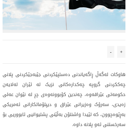
-
+
هاوکات لەگەڵ ڕاگەیاندنی دەستپێکردنی جێبەجێکردنی پلانی
چەککردنی گروپە چەکدارەکانی نزیک لە ئێران لەلایەن
حکومەتی عێراقەوە، چەندین کۆبوونەوەی چڕ لە نێوان عەلی
زەیدی، سەرۆک وەزیرانی عێراق و دیپلۆماتکارانی ئەمریکی
بەڕێوەچوون، کە تێیدا واشنتۆن بەڵێنی پشتیوانیی ئابووریی بۆ
سەرخستنی ئەو پلانە داوە.