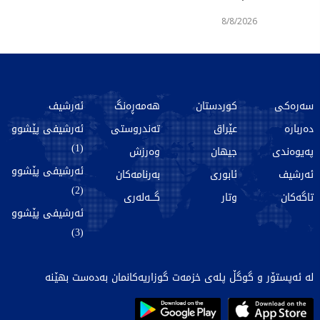
8/8/2026
سەرەکی
کوردستان
هەمەڕەنگ
ئەرشیف
دەربارە
عێراق
تەندروستی
ئەرشیفی پێشوو
(1)
پەیوەندی
جیهان
وەرزش
ئەرشیفی پێشوو
ئەرشیف
ئابوری
بەرنامەکان
(2)
تاگەکان
وتار
گـــەلەری
ئەرشیفی پێشوو
(3)
لە ئەپستۆر و گوگڵ پلەی خزمەت گوزاریەکانمان بەدەست بهێنە