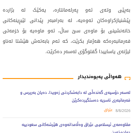
بەپێی وتەی ئەو پەرلەمانتارە، یەکێک لە بژاردە
پێشنیازکراوەکان ئەوەیە، لە بەرامبەر پێدانی لێبڕینەکانی
خانەنشینی بۆ ماوەی سێ ساڵ، ئەو ماوەیە بۆ خزمەتی
فەرمانبەرەکە هەژمار بکرێت، کە ئەم بابەتەش هێشتا لەناو
لیژنەی یاساییدا گفتوگۆی لەسەر دەکرێت.
2161 جار خوێندراوەتەوە
هەواڵی پەیوەندیدار
لەسەر دۆسیەی گەندەڵی لە دابەشکردنی زەویدا، دەیان بەرپرس و
فەرمانبەری ناسریە دەستگیردەکرێن
عێراق
8/8/2026
مقاوەمەی ئیسلامیی عێراق وەڵامدانەوەی هێرشەکانی سعودییە
دوادەخەین