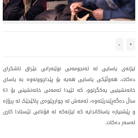
-
+
لیژنەی یاسایی لە ئەنجومەنی نوێنەرانی عێراق ئاشکرای
دەکات، هەوڵێکی یاسایی هەیە بۆ پێداچوونەوە بە یاسای
خانەنشینیی یەکگرتوو، کە تێیدا تەمەنی خانەنشینی بۆ 63
ساڵ دەگەڕێندرێتەوە، ئەمەش لە چوارچێوەی پاکێجێک لە پرۆژە
و پێشنیازە یاساکاندایە کە لیژنەکە لە قۆناغی ئێستادا کاری
لەسەر دەکات.