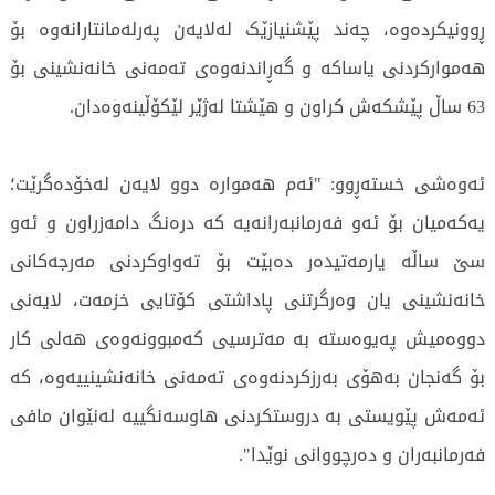
ڕوونیکردەوە، چەند پێشنیازێک لەلایەن پەرلەمانتارانەوە بۆ
هەموارکردنی یاساکە و گەڕاندنەوەی تەمەنی خانەنشینی بۆ
63 ساڵ پێشکەش کراون و هێشتا لەژێر لێکۆڵینەوەدان.
ئەوەشی خستەڕوو: "ئەم هەموارە دوو لایەن لەخۆدەگرێت؛
یەکەمیان بۆ ئەو فەرمانبەرانەیە کە درەنگ دامەزراون و ئەو
سێ ساڵە یارمەتیدەر دەبێت بۆ تەواوکردنی مەرجەکانی
خانەنشینی یان وەرگرتنی پاداشتی کۆتایی خزمەت، لایەنی
دووەمیش پەیوەستە بە مەترسیی کەمبوونەوەی هەلی کار
بۆ گەنجان بەهۆی بەرزکردنەوەی تەمەنی خانەنشینییەوە، کە
ئەمەش پێویستی بە دروستکردنی هاوسەنگییە لەنێوان مافی
فەرمانبەران و دەرچووانی نوێدا".