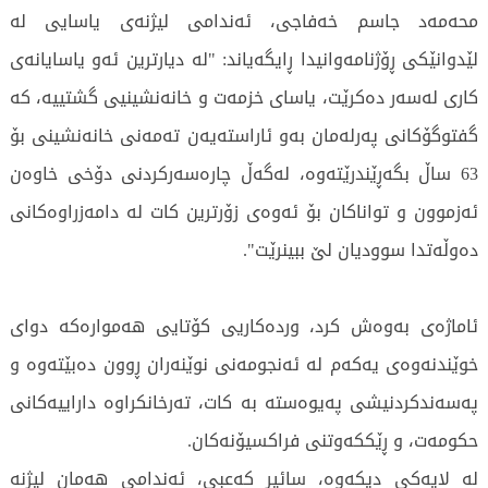
محەمەد جاسم خەفاجی، ئەندامی لیژنەی یاسایی لە
لێدوانێکی ڕۆژنامەوانیدا ڕایگەیاند: "لە دیارترین ئەو یاسایانەی
کاری لەسەر دەکرێت، یاسای خزمەت و خانەنشینیی گشتییە، کە
گفتوگۆکانی پەرلەمان بەو ئاراستەیەن تەمەنی خانەنشینی بۆ
63 ساڵ بگەڕێندرێتەوە، لەگەڵ چارەسەرکردنی دۆخی خاوەن
ئەزموون و تواناکان بۆ ئەوەی زۆرترین کات لە دامەزراوەکانی
دەوڵەتدا سوودیان لێ ببینرێت".
ئاماژەی بەوەش کرد، وردەکاریی کۆتایی هەموارەکە دوای
خوێندنەوەی یەکەم لە ئەنجومەنی نوێنەران ڕوون دەبێتەوە و
پەسەندکردنیشی پەیوەستە بە کات، تەرخانکراوە داراییەکانی
حکومەت، و ڕێککەوتنی فراکسیۆنەکان.
لە لایەکی دیکەوە، سائیر کەعبی، ئەندامی هەمان لیژنە