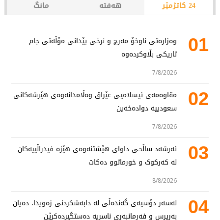
24 کاتژمێر
هەفتە
مانگ
01
وەزارەتی ناوخۆ مەرج و نرخی پێدانی مۆڵەتی جام
تاریکی بڵاوکردەوە
7/8/2026
02
مقاوەمەی ئیسلامیی عێراق وەڵامدانەوەی هێرشەکانی
سعودییە دوادەخەین
7/8/2026
03
ئەرشەد ساڵحی داوای هێشتنەوەی هێزە فیدراڵییەکان
لە کەرکوک و خورماتوو دەکات
8/8/2026
04
لەسەر دۆسیەی گەندەڵی لە دابەشکردنی زەویدا، دەیان
بەرپرس و فەرمانبەری ناسریە دەستگیردەکرێن