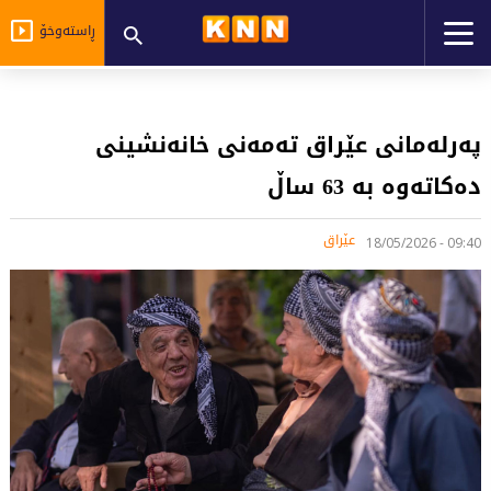
ڕاستەوخۆ
پەرلەمانی عێراق تەمەنی خانەنشینی
دەکاتەوە بە 63 ساڵ
عێراق
09:40 - 18/05/2026