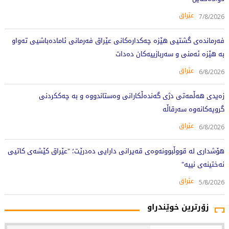
عێراق
7/8/2026
فەرماندەی گشتیی هێزە چەکدارەکانی عێراق فەرمانی ئامادەباشیی تەواو
بە هێزە ئەمنی و سەربازییەکان دەدات
عێراق
6/8/2026
زەیدی هەڵمەتی دژی گەندەڵکارانی وەستاندووە و بە چەککردنی
گروپەکانەوە سەرقاڵە
عێراق
6/8/2026
هۆشداری لە قووڵبوونەوەی قەیرانی دارایی دەدرێت؛ "عێراق کێشەی کاتیی
نەختینەی نییە"
عێراق
5/8/2026
زۆرترین خوێندراو