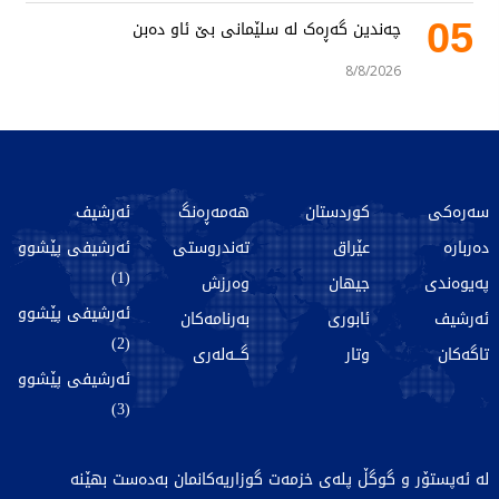
05
چەندین گەڕەک لە سلێمانی بێ ئاو دەبن
8/8/2026
سەرەکی
کوردستان
هەمەڕەنگ
ئەرشیف
دەربارە
عێراق
تەندروستی
ئەرشیفی پێشوو
(1)
پەیوەندی
جیهان
وەرزش
ئەرشیفی پێشوو
ئەرشیف
ئابوری
بەرنامەکان
(2)
تاگەکان
وتار
گـــەلەری
ئەرشیفی پێشوو
(3)
لە ئەپستۆر و گوگڵ پلەی خزمەت گوزاریەکانمان بەدەست بهێنە