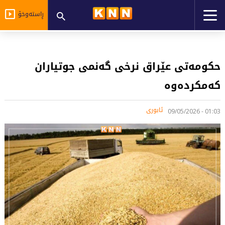
ڕاستەوخۆ
حکومەتی عێراق نرخی گەنمی جوتیاران
کەمکردەوە
ئابوری
01:03 - 09/05/2026