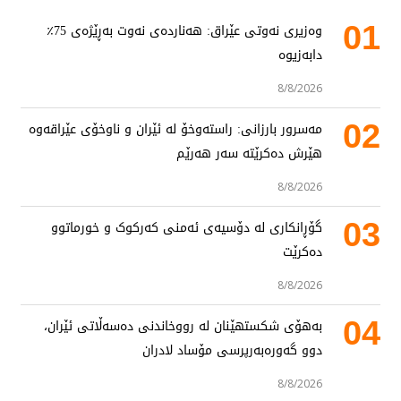
01
وەزیری نەوتی عێراق: هەناردەی نەوت بەڕێژەی 75٪
دابەزیوە
8/8/2026
02
مەسرور بارزانی: راستەوخۆ لە ئێران و ناوخۆی عێراقەوە
هێرش دەکرێتە سەر هەرێم
8/8/2026
03
گۆڕانکاری لە دۆسیەی ئەمنی کەرکوک و خورماتوو
دەکرێت
8/8/2026
04
بەهۆی شکستهێنان لە رووخاندنی دەسەڵاتی ئێران،
دوو گەورەبەرپرسی مۆساد لادران
8/8/2026