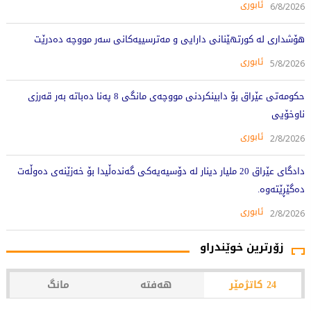
ئابوری
6/8/2026
هۆشداری لە کورتهێنانی دارایی و مەترسییەکانی سەر مووچە دەدرێت
ئابوری
5/8/2026
حکومەتی عێراق بۆ دابینکردنی مووچەی مانگی 8 پەنا دەباتە بەر قەرزی
ناوخۆیی
ئابوری
2/8/2026
دادگای عێراق 20 ملیار دینار لە دۆسیەیەکی گەندەڵیدا بۆ خەزێنەی دەوڵەت
دەگێڕێتەوە.
ئابوری
2/8/2026
زۆرترین خوێندراو
24 کاتژمێر
هەفتە
مانگ