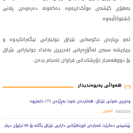
بەهۆی کێشەی موڵکداریەوە دەکەونە دەرەوەی پلانی
کشتوکاڵیەوە.
ئەو بڕیارەی حکومەتی عێراق جوتیارانی نیگەرانکردوە و
بریاریشە سبەی لەگۆڕەپانی تەحریری بەغداد جوتیارانی عێراق
بۆ دووهەمجار خۆپشاندانی فراوان ئەنجام بدەن.
893 جار خوێندراوەتەوە
هەواڵی پەیوەندیدار
وەزیری نەوتی عێراق: هەناردەی نەوت بەڕێژەی 75٪ دابەزیوە
ئابوری
8/8/2026
پێشبینی دەکرێت قەبارەی کورتهێنانی دارایی عێراق بگاتە بۆ 80 ترلیۆن دینار