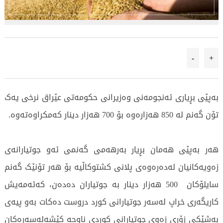
-
+
بەپێی بڕیاری ئەنجومەنی وەزیرانی حکومەتی عێراق نرخی یەک
تۆن گەنم لە 850 هەزارەوە بۆ 700 هەزار دینار کەمکراوەتەوە.
هەر بەپێی هەمان بڕیار بەرهەمی گەنمی ئەو جوتیارانەی
زەویەکانیان لەدەرەوەی پلانی کشتوکاڵیە بۆ هەر تۆنێک گەنم
سایلۆکان 500 هەزار دینار بە جوتیاران دەدەن، کەئەمەیش
کاریگەری خراپ لەسەر جوتیارانی کورد دروست دەکات بەو پیەی
بەشێکی زۆری زەوی جوتیارانی کوردی ناوچە کێشەلەسەرەکان