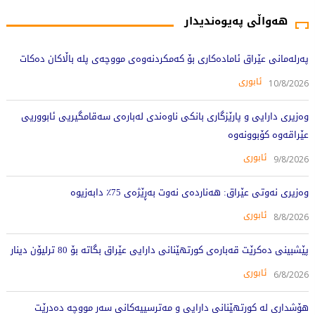
هەواڵی پەیوەندیدار
پەرلەمانی عێراق ئامادەکاری بۆ کەمکردنەوەی مووچەی پلە باڵاکان دەکات
ئابوری
10/8/2026
وەزیری دارایی و پارێزگاری بانکی ناوەندی لەبارەی سەقامگیریی ئابووریی
عێراقەوە کۆبوونەوە
ئابوری
9/8/2026
وەزیری نەوتی عێراق: هەناردەی نەوت بەڕێژەی 75٪ دابەزیوە
ئابوری
8/8/2026
پێشبینی دەکرێت قەبارەی کورتهێنانی دارایی عێراق بگاتە بۆ 80 ترلیۆن دینار
ئابوری
6/8/2026
هۆشداری لە کورتهێنانی دارایی و مەترسییەکانی سەر مووچە دەدرێت