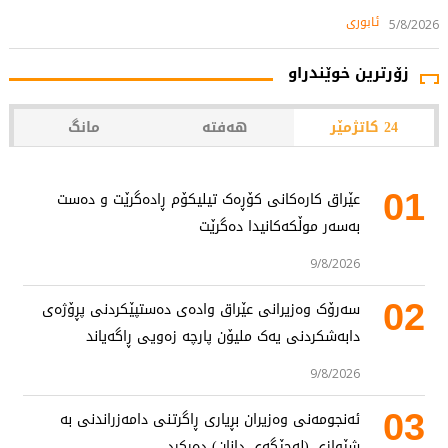
ئابوری
5/8/2026
زۆرترین خوێندراو
24 کاتژمێر
هەفتە
مانگ
01
عێراق کارەکانی کۆڕەک تیلیکۆم ڕادەگرێت و دەست
بەسەر موڵکەکانیدا دەگرێت
9/8/2026
02
سەرۆک وەزیرانی عێراق وادەی دەستپێکردنی پڕۆژەی
دابەشکردنی یەک ملیۆن پارچە زەویی ڕاگەیاند
9/8/2026
03
ئەنجومەنی وەزیران بڕیاری ڕاگرتنی دامەزراندنی بە
شێوازی (لەجێگەی دانان) دەرکرد