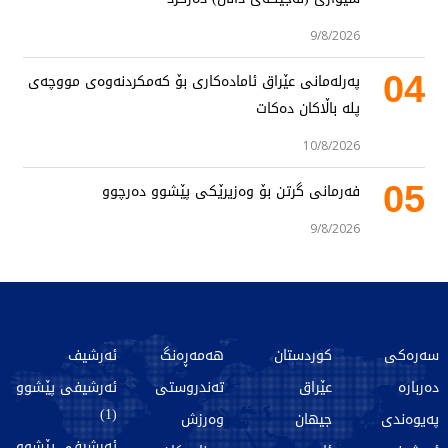
9/8/2026
04
پەرلەمانی عێراق ئامادەکاری بۆ کەمکردنەوەی مووچەی
پلە باڵاکان دەکات
10/8/2026
05
فەرمانی گرتن بۆ وەزیرێکی پێشوو دەرچوو
9/8/2026
سەرەکی
کوردستان
هەمەڕەنگ
ئەرشیف
دەربارە
عێراق
تەندروستی
ئەرشیفی پێشوو
(1)
پەیوەندی
جیهان
وەرزش
ئەرشیفی پێشوو