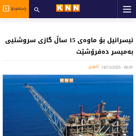
ڕاستەوخۆ
ئیسرائیل بۆ ماوه‌ی 15 ساڵ گازی سروشتیی
به‌میسر ده‌فرۆشێت
ئابوری
06:01 - 18/12/2025