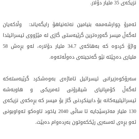
نزیكه‌ی 35 ملیار دۆلار.
ئه‌مرۆ چوارشه‌ممه‌ بنیامین نەتەنیاهۆ رایگەیاند: وڵاكه‌یان
له‌گه‌ڵ میسر گەورەترین گرێبەستی گازی لە مێژووی ئیسرائیلدا
واژۆ كردوه‌ كه‌ بەهاكه‌ی 34.7 ملیار دۆلاره‌، لەو بڕەش 58
ملیاری دەچێتە نێو گەنجینەی دەوڵەتەوە.
سه‌رۆكوه‌زیرانی ئیسرائیل ئاماژه‌ی به‌وه‌شكرد گرێبەستەکە
لەگەڵ کۆمپانیای شیڤرۆنی ئەمریکی و هاوبەشە
ئیسرائیلییەکانە بۆ دابینکردنی گاز بۆ میسر كه‌ بڕه‌كه‌ی نزیکەی
130 ملیار مەترسێجایه‌ تا ساڵی 2040 یاخود تاوه‌كو ته‌واوبونی
ئه‌و بڕه‌ی له‌سه‌ری رێككه‌وتون به‌رده‌وام ده‌بێت.
553 جار خوێندراوەتەوە