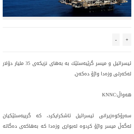
-
+
ئیسرائیل و میسر گرێبه‌ستێك به‌ به‌های نزیكه‌ی 35 ملیار دۆلار
له‌كه‌رتی وزه‌دا واژۆ ده‌كه‌ن.
هەواڵ:KNNC
سه‌رۆكوه‌زیرانی ئیسرائیل ئاشكرایكرد، كه‌ گریبه‌ستێكیان
له‌گه‌ڵ میسر واژۆ كردوه‌ له‌بواری وزه‌دا كه‌ به‌هاكه‌ی ده‌گاته‌