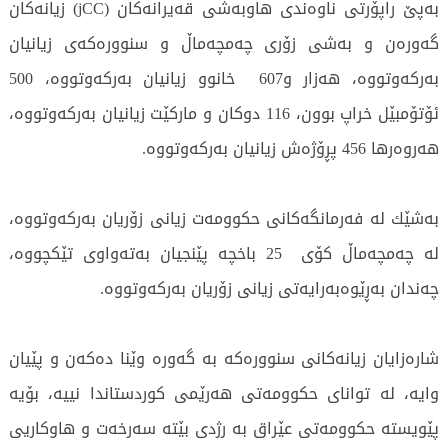
بەپێ راپۆرتی ناوەندی هاوبەشی قەیرانەكان (jCC) زیانەكان
گەورەن و بەشی زۆری چەمچەماڵ و سنوورەكەی زیانیان
بەركەوتووە، هەزار و607 خانوو زیانیان بەركەوتووە، 500
ئۆتۆمبێل خراپ بوون، 116 دوكان و ماركێت زیانیان بەركەوتووە،
هەروەرها 456 پڕۆژەش زیانیان بەركەوتووە.
بەشێك لە فەرمانگەكانی حكوومەت زیانی زۆریان بەركەوتووە،
لە چەمچەماڵ كۆی 25 باخچە پێنجیان بەتەواوی تێكچووە،
چەندان بەڕێوەبەرایەتی زیانی زۆریان بەركەوتووە.
شارەزایان زیانەكانی سنوورەكە بە گەورە وێنا دەكەن و پێیان
وایە، لە توانای حكوومەتی هەرێمی كوردستاندا نییە، بۆیە
پێویستە حكوومەتی عێراق بە رژدی بێتە سەرخەت و هاوكاریی