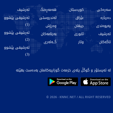
سەرەکی
کوردستان
هەمەڕەنگ
ئەرشیف
دەربارە
عێراق
تەندروستی
ئەرشیفی پێشوو
(1)
پەیوەندی
جیهان
وەرزش
ئەرشیفی پێشوو
ئەرشیف
ئابوری
بەرنامەکان
(2)
تاگەکان
وتار
گـــەلەری
ئەرشیفی پێشوو
(3)
لە ئەپستۆر و گوگڵ پلەی خزمەت گوزاریەکانمان بەدەست بهێنە
©
2026
- KNNC.NET / ALL RIGHT RESERVED