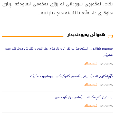
بكات، ئەگەرچی سوودانی لە رۆژی یەكەمی لافاوەكە بڕیاری
هاوكاری دا، بەڵام تا ئێستە هیچ دیار نییە...
797 جار خوێندراوەتەوە
هەواڵی پەیوەندیدار
مەسرور بارزانی: راستەوخۆ لە ئێران و ناوخۆی عێراقەوە هێرش دەکرێتە سەر
هەرێم
کوردستان
8/8/2026
گۆڕانکاری لە دۆسیەی ئەمنی کەرکوک و خورماتوو دەکرێت
کوردستان
8/8/2026
چەندین گەڕەک لە سلێمانی بێ ئاو دەبن
کوردستان
8/8/2026