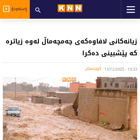
ڕاستەوخۆ
زیانەکانی لافاوەکەی چەمچەماڵ لەوە زیاترە
کە پێشبینی دەکرا
کوردستان
10:23 - 13/12/2025