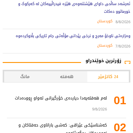
ئەرشەد ساڵحی داوای هێشتنەوەی هێزە فیدراڵییەکان لە کەرکوک و
خورماتوو دەکات
کوردستان
8/8/2026
وەزارەتی ناوخۆ مەرج و نرخی پێدانی مۆڵەتی جام تاریکی بڵاوکردەوە
کوردستان
7/8/2026
زۆرترین خوێندراو
24 کاتژمێر
هەفتە
مانگ
01
لەم هەفتەیەدا دیاردەی خۆرگیرانی تەواو ڕوودەدات
9/8/2026
02
کەشناسێکی عێراقی: کەشی باراناوی حەفتاکان و