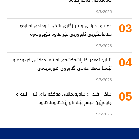
نەوەدەکان دەگەڕێتەوە
9/8/2026
03
وەزیری دارایی و پارێزگاری بانکی ناوەندی لەبارەی
سەقامگیریی ئابووریی عێراقەوە کۆبوونەوە
9/8/2026
04
ئێران: ئەمەریکا پاشەکشەی لە ئامانجەکانی کردووە و
ئێستا تەنها خەمی گەرووی هورمزیەتی
9/8/2026
05
هاکان فیدان: هاوپەیمانیی مەککە دژی ئێران نییە و
چاوەڕێین میسڕ بێتە ناو ڕێککەوتنەکەوە
9/8/2026