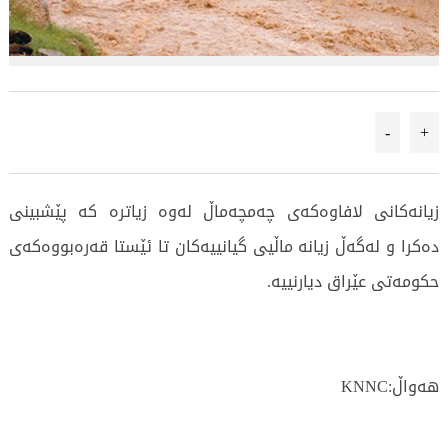
-
+
زیانەکانی لافاوەکەی چەمچەماڵ لەوە زیاترە کە پێشبینی
دەکرا و لەگەڵ زیانە ماڵیی گیانییەکان تا ئێستا قەرەبووەکەی
حکومەتی عێراق دیارنییە.
هەواڵ:KNNC