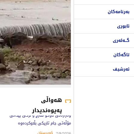
بەرنامەکان
ئابوری
گـــەلەری
تاگەکان
ئەرشیف
هەواڵی
پەیوەندیدار
وەزارەتی ناوخۆ مەرج و نرخی پێدانی
مۆڵەتی جام تاریکی بڵاوکردەوە
کوردستان
7/8/2026