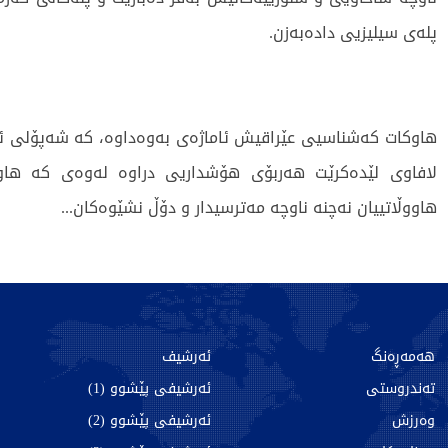
پلەی سیلیزیی دادەبەزن.
هاوکات کەشناسیی عێراقیش ئاماژەی بەوەداوە، کە شەپۆلی ئ
لافاوی لێدەکرێت هەربۆی هۆشداریی دراوە لەوەی کە هاوو
هاووڵاتییان نەچنە ناوچە مەترسیدار و دۆڵ نشێوەکان...
7490 جار خوێندراوەتەوە
هەمەڕەنگ
ئەرشیف
تەندروستی
ئەرشیفی پێشوو (1)
وەرزش
ئەرشیفی پێشوو (2)