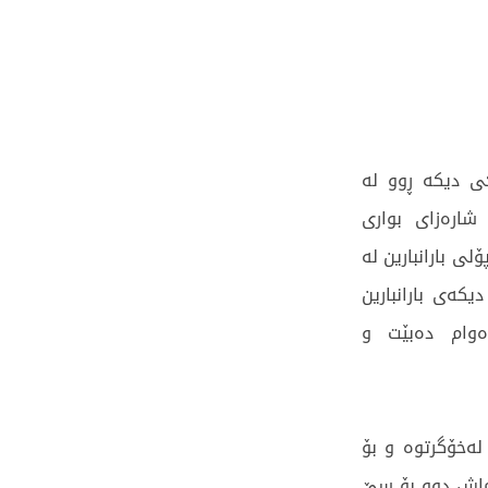
کی دیکە ڕوو لە
شارەزای بواری
ی بارانبارین لە
ەی بارانبارین
ەوام دەبێت و
لەخۆگرتوە و بۆ
رماش دوو بۆ سێ