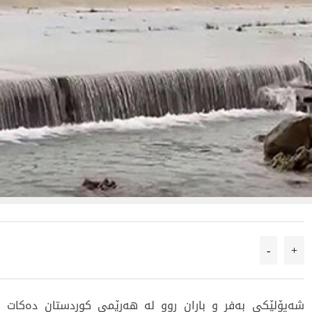
-
+
شەپۆلێکی بەفر و باران ڕوو لە هەرێمی کوردستان دەکات 