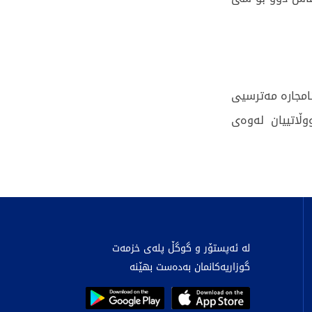
امجارە مەترسیی
ڵاتییان لەوەی
لە ئەپستۆر و گوگڵ پلەی خزمەت
گوزاریەکانمان بەدەست بهێنە