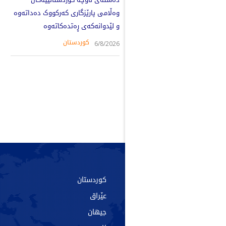
وەڵامی پارێزگاری کەرکووک دەداتەوە
و لێدوانەکەی ڕەتدەکاتەوە
کوردستان
6/8/2026
سەرەکی
کوردستان
دەربارە
عێراق
پەیوەندی
جیهان