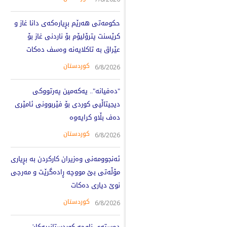
حکومەتی هەرێم بڕیارەکەی دانا غاز و
کرێسنت پترۆلیۆم بۆ ناردنی غاز بۆ
عێراق بە تاکلایەنە وەسف دەکات
کوردستان
6/8/2026
"دەفیانە".. یەکەمین پەرتووکی
دیجیتاڵیی کوردی بۆ فێربوونی ئامێری
دەف بڵاو کرایەوە
کوردستان
6/8/2026
ئەنجوومەنی وەزیران کارکردن بە بڕیاری
مۆڵەتی بێ مووچە ڕادەگرێت و مەرجی
نوێ دیاری دەکات
کوردستان
6/8/2026
دەستەی ناوچە کوردستانییەکان