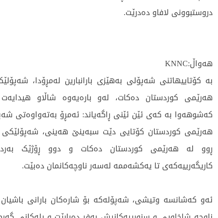
دروستبوونی لافاو دەدرێت.
هەواڵ:KNNC
بە کۆتاییهاتنی شەپۆلی بەهێزی بارانبارین لەمڕۆدا، شەپۆلێ
هەرێمی کوردستان دەکات، لەو بارەیەوە شاڵاو هیدایەت 
کەشوهەوا بە کەی ئێن ئێنی ڕاگەیاند: ئەمڕۆ بەتەواوەتی شەپۆل
هەرێمی کوردستان کۆتایی دێت سبەینێ هەینی، شەپۆلێکی دیک
ڕوو لە هەرێمی کوردستان دەکات و دوو ڕۆژێک بەرد
کاریگەرییەکەی تا یەکشەممە لەسەر ناوچەکانمان دەبێت.
ئەو کەشانسە وتیشی، شەپۆلەکە بۆ شارەکان بارانی باشیان 
ناوچە شاخاویی و سنورییەکانیش بەفر دەبارێت و پلەکانی گە