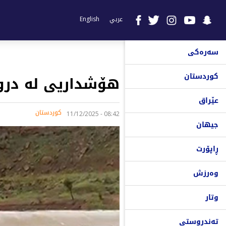
عربي
English
سەرەکی
کوردستان
هۆشداریی لە درو
عێراق
کوردستان
08:42 - 11/12/2025
جیهان
ڕاپۆرت
وەرزش
وتار
تەندروستی