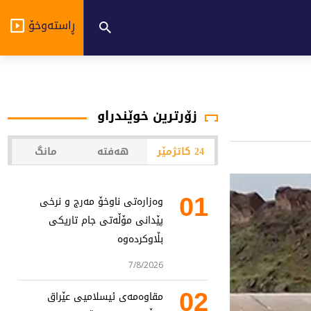
ڕاستەوخۆ
زۆرترین خوێندراو
24 کاتژمێر
هەفتە
مانگ
01
وەزارەتی ناوخۆ مەرج و نرخی
پێدانی مۆڵەتی جام تاریکی
بڵاوکردەوە
7/8/2026
02
مقاوەمەی ئیسلامیی عێراق