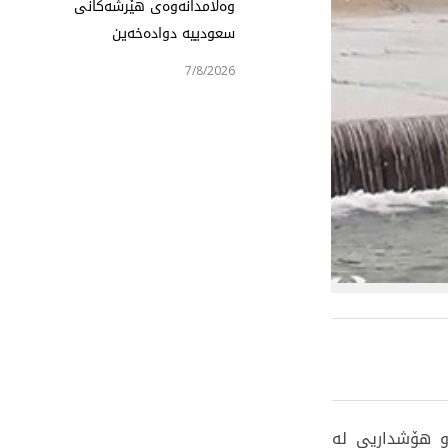
وەڵامدانەوەی هێرشەکانی
سعودییە دوادەخەین
7/8/2026
و هۆشداریی لە