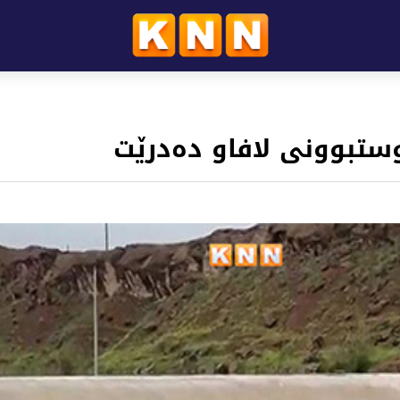
ستبوونی لافاو دەدرێت