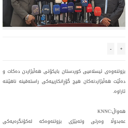
-
+
بزوتنەوەی ئیسلامیی كوردستان بایكۆتی هەڵبژاردن دەكات و
دەڵێت هەڵبژاردنەكان هیچ گۆڕانكارییەكی راستەقینە ناهێننە
ئاراوە.
هەواڵ:KNNC
عەبدوڵا وەرتی وتەبێژی بزوتنەوەكە لەكۆنگرەیەكی