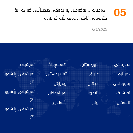
05
"دەفیانە".. یەکەمین پەرتووکی دیجیتاڵیی کوردی بۆ
فێربوونی ئامێری دەف بڵاو کرایەوە
6/8/2026
سەرەکی
کوردستان
هەمەڕەنگ
ئەرشیف
دەربارە
عێراق
تەندروستی
ئەرشیفی پێشوو
(1)
پەیوەندی
جیهان
وەرزش
ئەرشیفی پێشوو
ئەرشیف
ئابوری
بەرنامەکان
(2)
تاگەکان
وتار
گـــەلەری
ئەرشیفی پێشوو
(3)