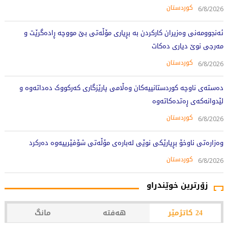
کوردستان
6/8/2026
ئەنجوومەنی وەزیران کارکردن بە بڕیاری مۆڵەتی بێ مووچە ڕادەگرێت و
مەرجی نوێ دیاری دەکات
کوردستان
6/8/2026
دەستەی ناوچە کوردستانییەکان وەڵامی پارێزگاری کەرکووک دەداتەوە و
لێدوانەکەی ڕەتدەکاتەوە
کوردستان
6/8/2026
وەزارەتی ناوخۆ بڕیارێکی نوێی لەبارەی مۆڵەتی شۆفێرییەوە دەرکرد
کوردستان
6/8/2026
زۆرترین خوێندراو
24 کاتژمێر
هەفتە
مانگ