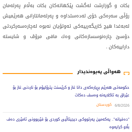
بكات و گوزارشت لەگشت پێكهاتەكان بكات بەڵام پەرلەمان
رۆڵی سەرەكی خۆی لەدەستداوە و پەرلەمانتارانی هەرێمیش
لەبەغدا هیچ كاریگەرییەكی ئەوتۆیان نەبوە لەچارەسەركردتی
دۆسێ چارەنوسسازەكانی وەك مافی مرۆڤ و شایستە
داراییەكان .
276 جار خوێندراوەتەوە
هەواڵی پەیوەندیدار
حکومەتی هەرێم بڕیارەکەی دانا غاز و کرێسنت پترۆلیۆم بۆ ناردنی غاز بۆ
عێراق بە تاکلایەنە وەسف دەکات
کوردستان
6/8/2026
"دەفیانە".. یەکەمین پەرتووکی دیجیتاڵیی کوردی بۆ فێربوونی ئامێری دەف
بڵاو کرایەوە