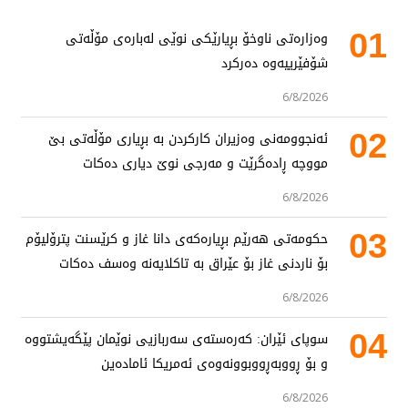
01
وەزارەتی ناوخۆ بڕیارێکی نوێی لەبارەی مۆڵەتی
شۆفێرییەوە دەرکرد
6/8/2026
02
ئەنجوومەنی وەزیران کارکردن بە بڕیاری مۆڵەتی بێ
مووچە ڕادەگرێت و مەرجی نوێ دیاری دەکات
6/8/2026
03
حکومەتی هەرێم بڕیارەکەی دانا غاز و کرێسنت پترۆلیۆم
بۆ ناردنی غاز بۆ عێراق بە تاکلایەنە وەسف دەکات
6/8/2026
04
سوپای ئێران: کەرەستەی سەربازیی نوێمان پێگەیشتووە
و بۆ ڕووبەڕووبوونەوەی ئەمریکا ئامادەین
6/8/2026