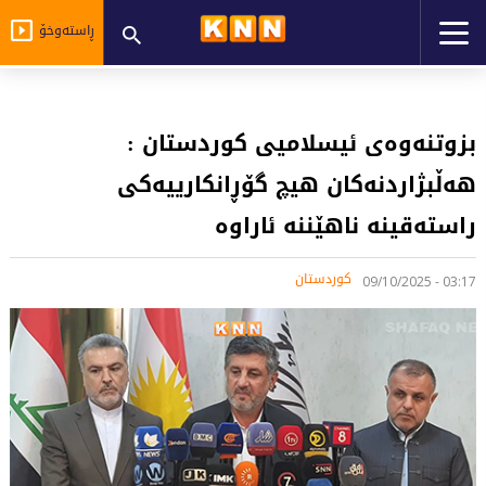
ڕاستەوخۆ
بزوتنەوەی ئیسلامیی كوردستان :
هەڵبژاردنەكان هیچ گۆڕانكارییەكی
راستەقینە ناهێننە ئاراوە
کوردستان
03:17 - 09/10/2025