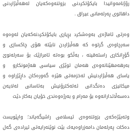
رۆژنامەوانیدا بایكۆتكردنی بزوتنەوەكەیان لەهەڵبژاردنی
داهاتوی پەرلەمانی عیراق .
وەرتی ئاماژەی بەوەشكرد بڕیاری بایكۆتكردنەكەیان لەوەوە
سەرچاوەی گرتوە كە هەڵبژاردن نابێتە هۆی چاكسازی و
گۆڕانكاری راستەقینە ، بەڵكو بوەتە ئامرازێك بۆ سەرلەنوێ
بەرهەمهێنانەوەی هەمان توێژی سیاسی هەژمونكارو و
یاسای هەڵبژاردنیش لەخزمەتی هێزە گەورەكان داڕێژراوە و
میكانیزی دەنگدانی ئەلەكترۆنیش بەئاسانی لەلایەن
دەسەڵاتدارانەوە بۆ مەرام و بەرژەوەندی خۆیان بەكار دێت
وتەبێژەكەی بزوتنەوەی ئیسلامی راشیگەیاند؛ واپێویست
دەكات پەرلەمان دامەزراوەیەك بێت نوێنەرایەتی ئیرادەی گەل