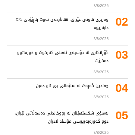
8/8/2026
02
وەزیری نەوتی عێراق: هەناردەی نەوت بەڕێژەی 75٪
دابەزیوە
8/8/2026
03
گۆڕانکاری لە دۆسیەی ئەمنی کەرکوک و خورماتوو
دەکرێت
8/8/2026
04
چەندین گەڕەک لە سلێمانی بێ ئاو دەبن
8/8/2026
05
بەهۆی شکستهێنان لە رووخاندنی دەسەڵاتی ئێران،
دوو گەورەبەرپرسی مۆساد لادران
8/8/2026