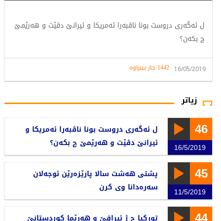
ل ئەگەری دروست بونا ناڤبەرا ئەمریكا و ئیرانێ‌ دڤێت و هەرێمێ‌
چ بكەن؟
1442 جار بینراوە
16/05/2019
زیاتر
46
ل ئەگەری دروست بونا ناڤبەرا ئەمریكا و
ئیرانێ‌ دڤێت و هەرێمێ‌ چ بكەن؟
16/5/2019
45
پشتی هەشت سالا پارێزەرێن ئوجەلان
سەرەدانا وی كرن
11/5/2019
44
تورکیا چ ژ ئیراقێ و هەرێما کوردستانێ