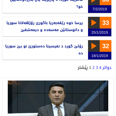
خو؟
7/2/2019
33
پرسا خوە رێڤەبەریا باکورێ رۆژهەلاتا سوریا
و دانوستانێن مەسەدە و دیمەشقێ
25/1/2019
32
رۆلێ کورد د نفیسینا دەستورێ نو یێ سوریا
دە
18/1/2019
دواتر
4
3
2
1
پێشتر