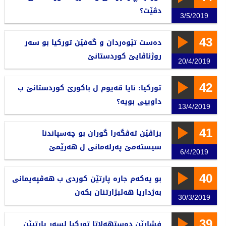
دڤێت؟
3/5/2019
43
دەست تێوەردان و گەفێن توركیا بو سەر
روژئاڤایێ‌ كوردستانێ‌
20/4/2019
42
توركیا: ئایا قەیوم ل باكورێ‌ كوردستانێ‌ ب
داوییی بویە؟
13/4/2019
41
بزاڤێن تەڤگەرا گوران بو چەسپاندنا
سیستەمێ پەرلەمانی ل هەرێمێ
6/4/2019
40
بو یەکەم جارە پارتێن کوردی ب هەڤپەیمانی
بەژداریا هەلبژارتنان بکەن
30/3/2019
39
فشارێن دەستهەلاتا تورکیا لسەر پارتیێن