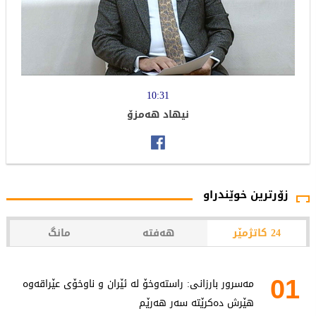
10:31
نیهاد هه‌مزۆ
زۆرترین خوێندراو
24 کاتژمێر
هەفتە
مانگ
01
مەسرور بارزانی: راستەوخۆ لە ئێران و ناوخۆی عێراقەوە
هێرش دەکرێتە سەر هەرێم