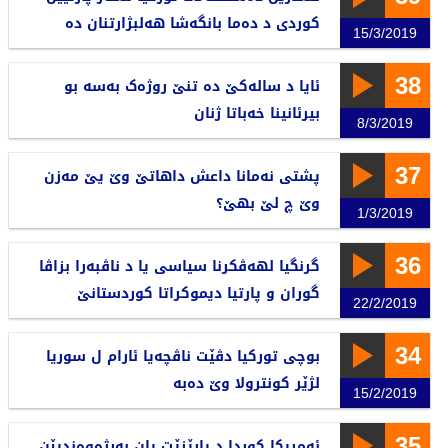
کوردی د دەما بانگەشا هەلبژارتنان دە
15/3/2019
38
ئایا د سالەکێ دە تنێ روژەک بەسە بو
بیرئانینا خەباتا ژنان
8/3/2019
37
پشتی نەمانا داعش داهاتێ وێ یێ مەزن
وێ چ لێ بهێ؟
1/3/2019
36
گرنگیا لهەڤکرنا سیاسی یا د ناڤبەرا بزاڤا
گوران و پارتیا دیموکراتا کوردستانێ
22/2/2019
34
بوچی تورکیا دڤێت ناڤچەیا ئارام ل سوریا
لژێر کونترولا وێ دەبە
15/2/2019
35
ئەمریكا كوردا د پارێزێت یان بەرژەوەندیێن