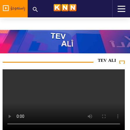
ڕاستەوخۆ
TEV ALI