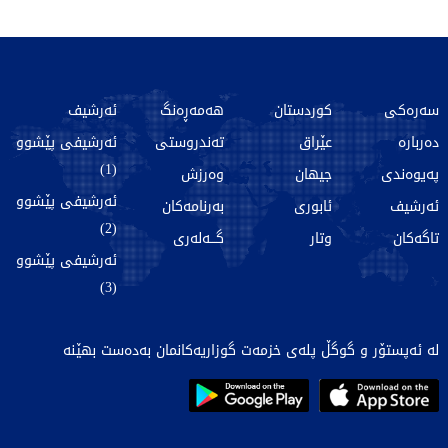
سەرەکی
کوردستان
هەمەڕەنگ
ئەرشیف
دەربارە
عێراق
تەندروستی
ئەرشیفی پێشوو
(1)
پەیوەندی
جیهان
وەرزش
ئەرشیفی پێشوو
ئەرشیف
ئابوری
بەرنامەکان
(2)
تاگەکان
وتار
گـــەلەری
ئەرشیفی پێشوو
(3)
لە ئەپستۆر و گوگڵ پلەی خزمەت گوزاریەکانمان بەدەست بهێنە