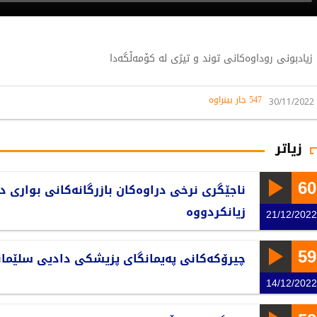
زیادبونی روداوەکانی توند و تیژی لە کۆمەڵگەدا
547 جار بینراوە
30/11/2022
زیاتر
60
ناجێگری نرخی دراوەکان بازرگانەکانی بواری 
زیانکردووە
21/12/2022
59
چیرۆکەکانی پەیمانگای پزیشکی دادیی سلێما
14/12/2022