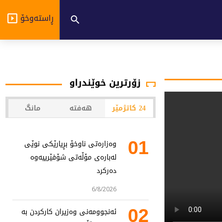
ڕاستەوخۆ
زۆرترین خوێندراو
24 کاتژمێر
هەفتە
مانگ
01
وەزارەتی ناوخۆ بڕیارێکی نوێی
لەبارەی مۆڵەتی شۆفێرییەوە
دەرکرد
6/8/2026
02
ئەنجوومەنی وەزیران کارکردن بە