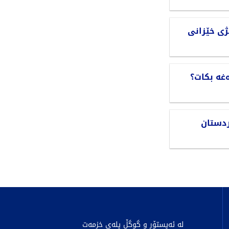
ژی خێزانی
غە بکات؟
دستان
لە ئەپستۆر و گوگڵ پلەی خزمەت