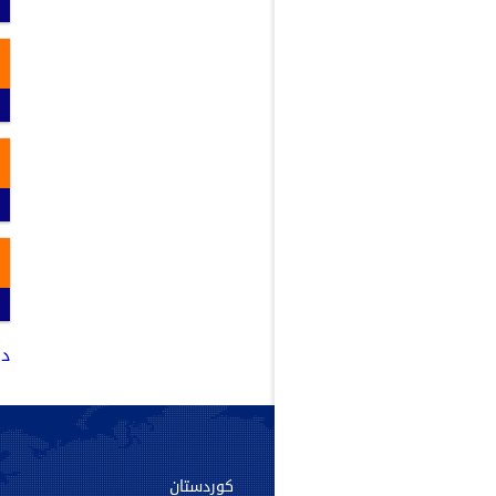
دو
سەرەکی
کوردستان