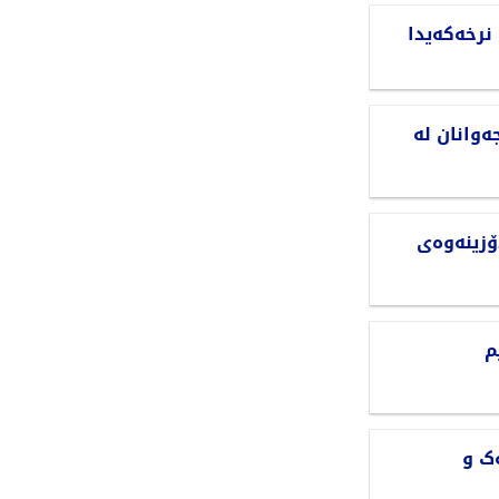
نرخەکەیدا
وانان لە
ۆزینەوەی
م
ک و