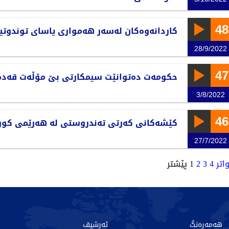
48
کاردانەوەکان لەسەر هەمواری یاسای توندوتی
28/9/2022
47
حکومەت دەتوانێت سیمکارتی بێ مۆڵەت قەدە
3/8/2022
46
کێشەکانی کەرتی تەندروستی لە هەرێمی کور
27/7/2022
اتر
4
3
2
1
پێشتر
هەمەڕەنگ
ئەرشیف