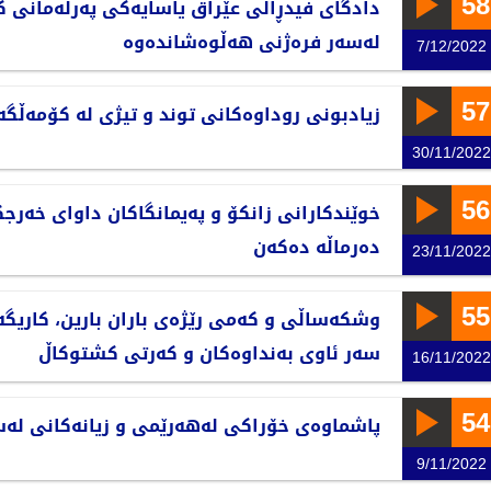
58
دادگای فیدڕاڵی عێراق یاسایەکی پەرلەمانی 
لەسەر فرەژنی هەڵوەشاندەوە
7/12/2022
57
زیادبونی روداوەکانی توند و تیژی لە کۆمەڵگە
30/11/2022
56
خوێندکارانی زانکۆ و پەیمانگاکان داوای خەرج
دەرماڵە دەکەن
23/11/2022
55
وشکەساڵی و کەمی رێژەی باران بارین، کاریگە
سەر ئاوی بەنداوەکان و کەرتی کشتوکاڵ
16/11/2022
54
پاشماوەی خۆراکی لەهەرێمی و زیانەکانی لەس
9/11/2022