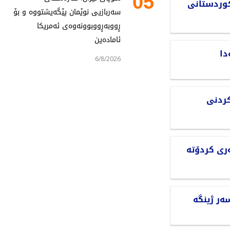
05
کوردستانی
سەربازیی نوێمان پێگەیشتووە و بۆ
ڕووبەڕووبوونەوەی ئەمریکا
ئامادەین
دا
6/8/2026
کردنی
ری کردۆتە
ەر ژینگە