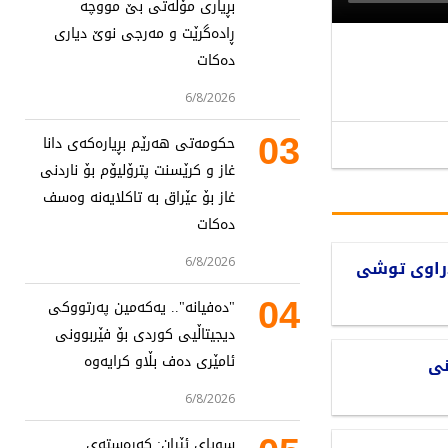
بڕیاری مۆڵەتی بێ مووچە
ڕادەگرێت و مەرجی نوێ دیاری
دەکات
6/8/2026
03
حکومەتی هەرێم بڕیارەکەی دانا
غاز و کرێسنت پترۆلیۆم بۆ ناردنی
غاز بۆ عێراق بە تاکلایەنە وەسف
دەکات
6/8/2026
دراوی توشی
04
"دەفیانە".. یەکەمین پەرتووکی
دیجیتاڵیی کوردی بۆ فێربوونی
ئامێری دەف بڵاو کرایەوە
نی
6/8/2026
سوپای ئێران: کەرەستەی