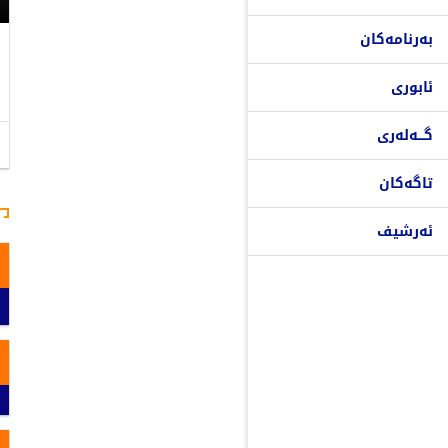
بەرنامەکان
ئابوری
گـــەلەری
تاگەکان
ئەرشیف