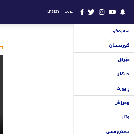
عربي
English
سەرەکی
کوردستان
عێراق
جیهان
ڕاپۆرت
وەرزش
وتار
تەندروستی