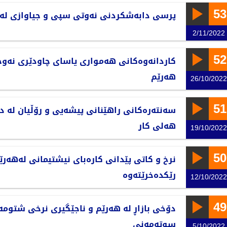
53
پرسی دابەشکردنی نەوتی سپی و جیاوازی لە 
2/11/2022
52
کاردانەوەکانی هەمواری یاسای چاودێری نەوجە
هەرێم
26/10/2022
51
سەنتەرەکانی راهێنانی پیشەیی و رۆڵیان لە د
هەلی کار
19/10/2022
50
نرخ و کاتی پێدانی کارەبای نیشتیمانی لەهەرێ
رێکدەخرێتەوە
12/10/2022
49
دۆخی بازاڕ لە هەرێم و ناجێگیری نرخی شتومە
سوتەمەنی
5/10/2022