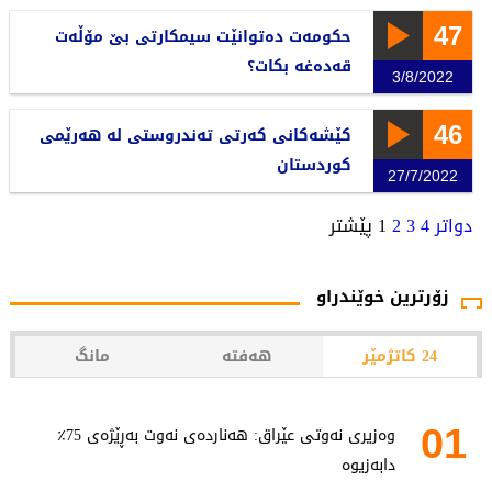
47
حکومەت دەتوانێت سیمکارتی بێ مۆڵەت
قەدەغە بکات؟
3/8/2022
46
کێشەکانی کەرتی تەندروستی لە هەرێمی
کوردستان
27/7/2022
دواتر
4
3
2
1
پێشتر
زۆرترین خوێندراو
24 کاتژمێر
هەفتە
مانگ
01
وەزیری نەوتی عێراق: هەناردەی نەوت بەڕێژەی 75٪
دابەزیوە