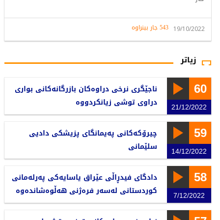
543 جار بینراوە
19/10/2022
زیاتر
60
ناجێگری نرخی دراوەکان بازرگانەکانی بواری
دراوی توشی زیانکردووە
21/12/2022
59
چیرۆکەکانی پەیمانگای پزیشکی دادیی
سلێمانی
14/12/2022
58
دادگای فیدڕاڵی عێراق یاسایەکی پەرلەمانی
کوردستانی لەسەر فرەژنی هەڵوەشاندەوە
7/12/2022