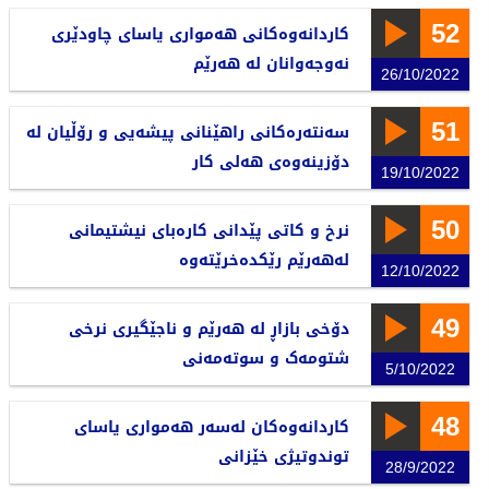
52
کاردانەوەکانی هەمواری یاسای چاودێری
نەوجەوانان لە هەرێم
26/10/2022
51
سەنتەرەکانی راهێنانی پیشەیی و رۆڵیان لە
دۆزینەوەی هەلی کار
19/10/2022
50
نرخ و کاتی پێدانی کارەبای نیشتیمانی
لەهەرێم رێکدەخرێتەوە
12/10/2022
49
دۆخی بازاڕ لە هەرێم و ناجێگیری نرخی
شتومەک و سوتەمەنی
5/10/2022
48
کاردانەوەکان لەسەر هەمواری یاسای
توندوتیژی خێزانی
28/9/2022