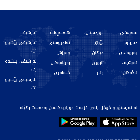
سەرەکی
کوردستان
هەمەڕەنگ
ئەرشیف
دەربارە
عێراق
تەندروستی
ئەرشیفی پێشوو
(1)
پەیوەندی
جیهان
وەرزش
ئەرشیفی پێشوو
ئەرشیف
ئابوری
بەرنامەکان
(2)
تاگەکان
وتار
گـــەلەری
ئەرشیفی پێشوو
(3)
لە ئەپستۆر و گوگڵ پلەی خزمەت گوزاریەکانمان بەدەست بهێنە