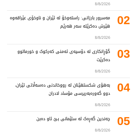
8/8/2026
02
مەسرور بارزانی: راستەوخۆ لە ئێران و ناوخۆی عێراقەوە
هێرش دەکرێتە سەر هەرێم
8/8/2026
03
گۆڕانکاری لە دۆسیەی ئەمنی کەرکوک و خورماتوو
دەکرێت
8/8/2026
04
بەهۆی شکستهێنان لە رووخاندنی دەسەڵاتی ئێران،
دوو گەورەبەرپرسی مۆساد لادران
8/8/2026
05
چەندین گەڕەک لە سلێمانی بێ ئاو دەبن
8/8/2026