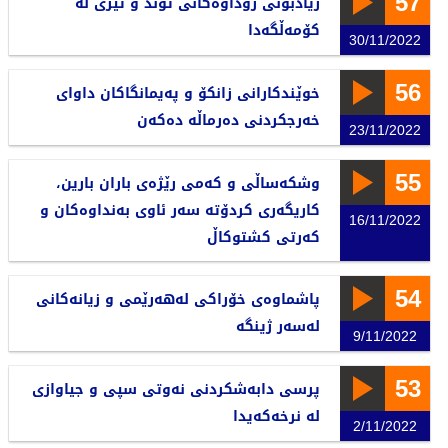
57
زیادبونی روداوەکانی توند و تیژی لە
کۆمەڵگەدا
30/11/2022
56
خوێندکارانی زانکۆ و پەیمانگاکان داوای
خەرجکردنی دەرماڵە دەکەن
23/11/2022
55
وشکەساڵی و کەمی رێژەی باران بارین،
کاریگەری کردۆتە سەر ئاوی بەنداوەکان و
16/11/2022
کەرتی کشتوکاڵ
54
پاشماوەی خۆراکی لەهەرێمی و زیانەکانی
لەسەر ژینگە
9/11/2022
53
پرسی دابەشکردنی نەوتی سپی و جیاوازی
لە نرخەکەیدا
2/11/2022