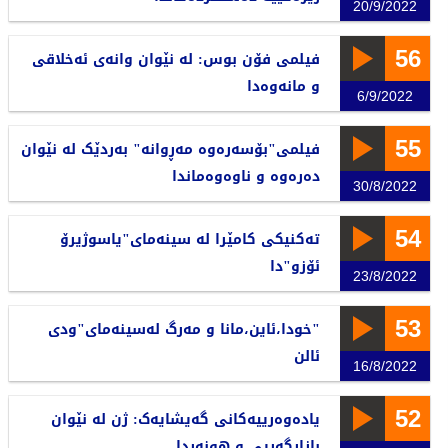
20/9/2022
56
فیلمی فۆن بوس: لە نێوان وانەی ئەخلاقی
و مانەوەدا
6/9/2022
55
فیلمی"بۆسەرەوە مەڕوانە" بەردێک لە نێوان
دەرەوە و ناوەوەماندا
30/8/2022
54
تەکنیکی کامێرا لە سینەمای"یاسوژیرۆ
ئۆزو"دا
23/8/2022
53
"خودا،ئاین،مانا و مەرگ لەسینەمای"ودی
ئالن
16/8/2022
52
یادەوەرییەکانی گەیشایەک: ژن لە نێوان
بازاڕگەریی و هونەردا