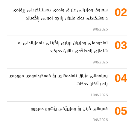
02
سەرۆک وەزیرانی عێراق وادەی دەستپێکردنی پڕۆژەی
دابەشکردنی یەک ملیۆن پارچە زەویی ڕاگەیاند
9/8/2026
03
ئەنجومەنی وەزیران بڕیاری ڕاگرتنی دامەزراندنی بە
شێوازی (لەجێگەی دانان) دەرکرد
9/8/2026
04
پەرلەمانی عێراق ئامادەکاری بۆ کەمکردنەوەی مووچەی
پلە باڵاکان دەکات
10/8/2026
05
فەرمانی گرتن بۆ وەزیرێکی پێشوو دەرچوو
9/8/2026