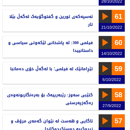
28/10/2022
61
ئەسپەکەی تورین و گفتوگۆیەک لەگەڵ بێلا
تار
21/10/2022
60
فیلمی 300: لە پاشخانی لێکەوتی سیاسی و
داستانییدا
14/10/2022
59
تێڕامانێك لە فیلمی؛ با لەگەڵ خۆی دەمانبا
6/10/2022
58
کتێبی سەوز: رێبەرییەک بۆ بەرەنگاربونەوەی
رەگەزپەرستی
27/9/2022
57
ئاگایی و هەست لە نێوان گەمەی مرۆڤ و
زیرەکییە دەستکردەکاندا