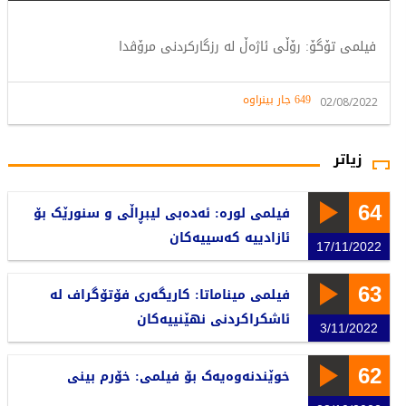
فیلمی تۆگۆ: رۆڵی ئاژەڵ لە رزگارکردنی مرۆڤدا
649 جار بینراوە
02/08/2022
زیاتر
64
فیلمی لورە: ئەدەبی لیبڕاڵی و سنورێک بۆ
ئازادییە کەسییەکان
17/11/2022
63
فیلمی میناماتا: کاریگەری فۆتۆگراف لە
ئاشکراکردنی نهێنییەکان
3/11/2022
62
خوێندنەوەیەک بۆ فیلمی: خۆرم بینی