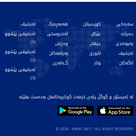
سەرەکی
کوردستان
هەمەڕەنگ
ئەرشیف
دەربارە
عێراق
تەندروستی
ئەرشیفی پێشوو
(1)
پەیوەندی
جیهان
وەرزش
ئەرشیفی پێشوو
ئەرشیف
ئابوری
بەرنامەکان
(2)
تاگەکان
وتار
گـــەلەری
ئەرشیفی پێشوو
(3)
لە ئەپستۆر و گوگڵ پلەی خزمەت گوزاریەکانمان بەدەست بهێنە
©
2026
- KNNC.NET / ALL RIGHT RESERVED