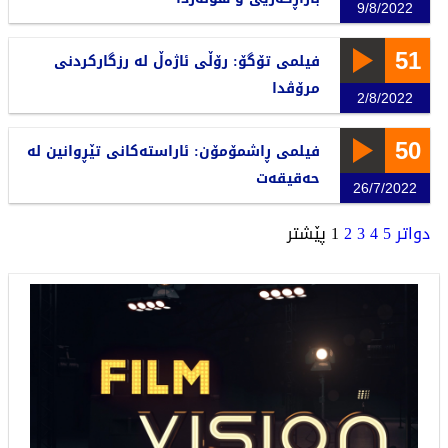
9/8/2022
51
فیلمی تۆگۆ: رۆڵی ئاژەڵ لە رزگارکردنی
مرۆڤدا
2/8/2022
50
فیلمی ڕاشمۆمۆن: ئاراستەکانی تێڕوانین لە
حەقیقەت
26/7/2022
دواتر
5
4
3
2
1
پێشتر