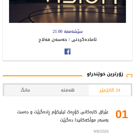
سێشەممە 21:00
ئامادەکردنى / حەسەن فەلاح
زۆرترین خوێندراو
24 کاتژمێر
هەفتە
مانگ
01
عێراق کارەکانی کۆڕەک تیلیکۆم ڕادەگرێت و دەست
بەسەر موڵکەکانیدا دەگرێت
9/8/2026