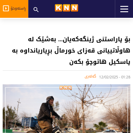
ڕاستەوخۆ
بۆ پاراستنی ژینگەکەیان... بەشێک لە
هاوڵاتییانی قەزای خورماڵ بڕیاریانداوە بە
پاسکیل هاتوچۆ بکەن
گەلەری
01:28 - 12/02/2025