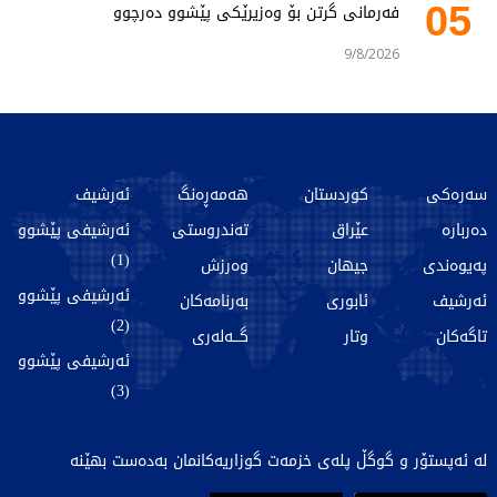
05
فەرمانی گرتن بۆ وەزیرێکی پێشوو دەرچوو
9/8/2026
سەرەکی
کوردستان
هەمەڕەنگ
ئەرشیف
دەربارە
عێراق
تەندروستی
ئەرشیفی پێشوو
(1)
پەیوەندی
جیهان
وەرزش
ئەرشیفی پێشوو
ئەرشیف
ئابوری
بەرنامەکان
(2)
تاگەکان
وتار
گـــەلەری
ئەرشیفی پێشوو
(3)
لە ئەپستۆر و گوگڵ پلەی خزمەت گوزاریەکانمان بەدەست بهێنە