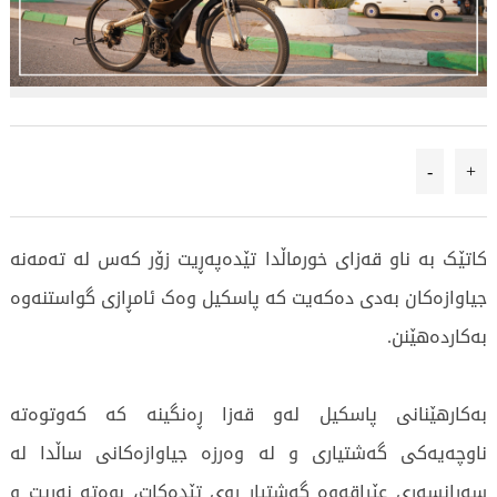
-
+
کاتێک بە ناو قەزای خورماڵدا تێدەپەڕیت زۆر کەس لە تەمەنە
جیاوازەکان بەدی دەکەیت کە پاسکیل وەک ئامڕازی گواستنەوە
بەکاردەهێنن.
بەکارهێنانی پاسکیل لەو قەزا ڕەنگینە کە کەوتوەتە
ناوچەیەکی گەشتیاری و لە وەرزە جیاوازەکانی ساڵدا لە
سەرانسەری عێراقەوە گەشتیار ڕوی تێدەکات، بوەتە نەریت و