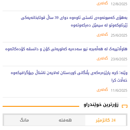
گەلەری
12/8/2025
بەهۆى کەمبونەوەى ئاستى ئاوەوە دواى 39 ساڵ قوتابخانەیەکى
ژێرئاوکەوتو لە سیمێل دەرکەوتەوە
گەلەری
25/6/2025
هاوڵاتییەک لە هەڵەبجە نیو سەدەیە کەلوپەلی کۆن و دانسقە کۆدەکاتەوە
گەلەری
23/6/2025
وێنە؛ کچە پارێزەرەکەى پڵنگانى کوردستان لەلایەن ناشناڵ جیۆگرافیکەوە
خەڵات کرا
گەلەری
11/6/2025
زۆرترین خوێندراو
24 کاتژمێر
هەفتە
مانگ