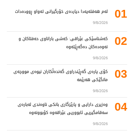
01
لەم هەفتەیەدا دیاردەی خۆرگیرانی تەواو ڕوودەدات
9/8/2026
02
کەشناسێکی عێراقی: کەشی باراناوی حەفتاکان و
نەوەدەکان دەگەڕێتەوە
9/8/2026
03
کۆی پارەی گەڕێندراوی گەندەڵکاران نیوەی مووچەی
مانگێکی هەرێمە
9/8/2026
04
وەزیری دارایی و پارێزگاری بانکی ناوەندی لەبارەی
سەقامگیریی ئابووریی عێراقەوە کۆبوونەوە
9/8/2026