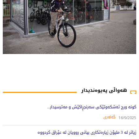
1226 جار خوێندراوەتەوە
هەواڵی پەیوەندیدار
کونە ورچ ئەشکەوتێکی سەرنجڕاکێش و مەترسیدار...
گەلەری
16/9/2025
زیاتر لە 3 ملیۆن زیارەتکاری بیانی روویان لە عێراق کردووە