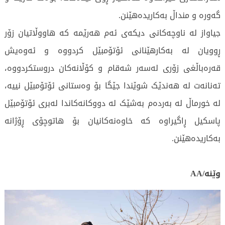
گەورە و منداڵ بەکاریدەهێنن.
جیاواز لە ناوچەکانی دیکەی ئەم هەرێمە کە هاووڵاتیان زۆر
ڕوویان لە بەکارهێنانی ئۆتۆمبێل کردووە و ئەوەیش
قەرەباڵغی زۆری لەسەر شەقام و کۆڵانەکان دروستکردووە،
تەنانەت لە هەندێک شوێندا جێگا بۆ وەستانی ئۆتۆمبێل نییە،
لە خورماڵ لە بەردەم بەشێک لە دووکانەکاندا لەبری ئۆتۆمبێل
پاسکیل ڕاگیراوە کە خاوەنەکانیان بۆ هاتوچۆی ڕۆژانە
بەکاریدەهێنن.
وێنە/AA