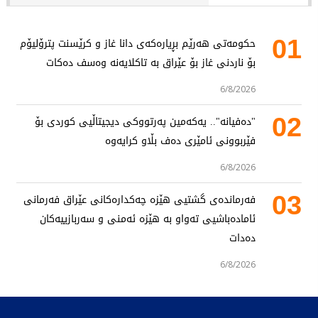
01
حکومەتی هەرێم بڕیارەکەی دانا غاز و کرێسنت پترۆلیۆم
بۆ ناردنی غاز بۆ عێراق بە تاکلایەنە وەسف دەکات
6/8/2026
02
"دەفیانە".. یەکەمین پەرتووکی دیجیتاڵیی کوردی بۆ
فێربوونی ئامێری دەف بڵاو کرایەوە
6/8/2026
03
فەرماندەی گشتیی هێزە چەکدارەکانی عێراق فەرمانی
ئامادەباشیی تەواو بە هێزە ئەمنی و سەربازییەکان
دەدات
6/8/2026