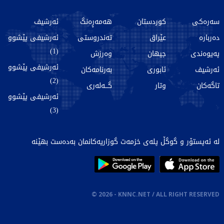
سەرەکی
کوردستان
هەمەڕەنگ
ئەرشیف
دەربارە
عێراق
تەندروستی
ئەرشیفی پێشوو
(1)
پەیوەندی
جیهان
وەرزش
ئەرشیفی پێشوو
ئەرشیف
ئابوری
بەرنامەکان
(2)
تاگەکان
وتار
گـــەلەری
ئەرشیفی پێشوو
(3)
لە ئەپستۆر و گوگڵ پلەی خزمەت گوزاریەکانمان بەدەست بهێنە
©
2026
- KNNC.NET / ALL RIGHT RESERVED