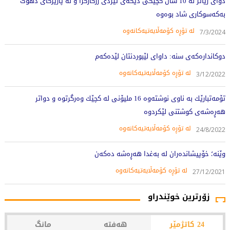
دوای زیاتر لە 10 ساڵ کچێکی دیکەی ئێزدی رزگارکرا و لە پارێزگای دهۆک
بەکەسوکاری شاد بوەوە
لە تۆڕە کۆمەڵایەتیەکانەوە
7/3/2024
دوکاندارەکەی سنە: داوای لێبوردنتان لێدەکەم
لە تۆڕە کۆمەڵایەتیەکانەوە
3/12/2022
تۆمەتبارێك بە ناوی نوشتەوە 16 ملیۆنی لە کچێك وەرگرتوە و دواتر
هەڕەشەی کوشتنی لێکردوە
لە تۆڕە کۆمەڵایەتیەکانەوە
24/8/2022
وێنە؛ خۆپیشاندەران لە بەغدا هەڕەشە دەکەن
لە تۆڕە کۆمەڵایەتیەکانەوە
27/12/2021
زۆرترین خوێندراو
24 کاتژمێر
هەفتە
مانگ