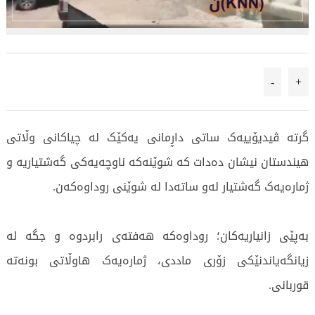
-
+
گرتە ڤیدیۆییەک ساتى داڕمانى یەکێک لە چیاکانى وڵاتى
هیندستان نیشان دەدات کە شوێنەکە ناوچەیەکى گەشتیاریە و
ژمارەیەک گەشتیار لەو ساتەدا لە شوێنى روداوەکەن.
بەپێى زانیاریەکان؛ روداوەکە هەفتەى رابردوە و جگە لە
زیانگەیاندنێکى زۆرى ماددى، ژمارەیەک هاوڵاتى بونەتە
قوربانى.
4261 جار خوێندراوەتەوە