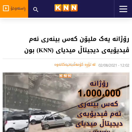
ڕاستەوخۆ
رۆژانە یەک ملیۆن کەس بینەرى ئەم
ڤیدیۆیەى دیجیتاڵ میدیاى (KNN) بون
لە تۆڕە کۆمەڵایەتیەکانەوە
12:02 - 02/08/2021