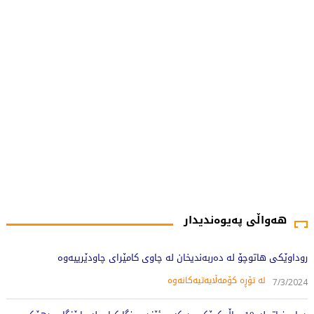
هەواڵی پەیوەندیدار
روداوێکی هاتوچۆ لە دەربەندیخان لە چاوی کامێرای چاودێرییەوە
لە تۆڕە کۆمەڵایەتیەکانەوە
7/3/2024