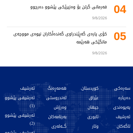
04
فەرمانی گرتن بۆ وەزیرێکی پێشوو دەرچوو
9/8/2026
05
کۆی پارەی گەڕێندراوی گەندەڵکاران نیوەی مووچەی
مانگێکی هەرێمە
9/8/2026
سەرەکی
کوردستان
هەمەڕەنگ
ئەرشیف
دەربارە
عێراق
تەندروستی
ئەرشیفی پێشوو
(1)
پەیوەندی
جیهان
وەرزش
ئەرشیفی پێشوو
ئەرشیف
ئابوری
بەرنامەکان
(2)
تاگەکان
وتار
گـــەلەری
ئەرشیفی پێشوو