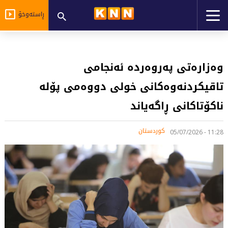
ڕاستەوخۆ
وەزارەتی پەروەردە ئەنجامی
تاقیکردنەوەکانی خولی دووەمی پۆلە
ناکۆتاکانی ڕاگەیاند
کوردستان
11:28 - 05/07/2026