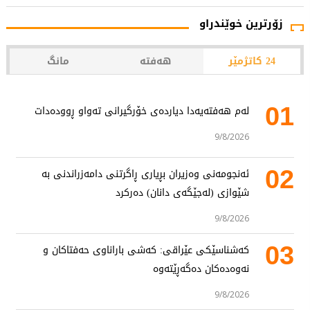
زۆرترین خوێندراو
24 کاتژمێر
هەفتە
مانگ
01
لەم هەفتەیەدا دیاردەی خۆرگیرانی تەواو ڕوودەدات
9/8/2026
02
ئەنجومەنی وەزیران بڕیاری ڕاگرتنی دامەزراندنی بە
شێوازی (لەجێگەی دانان) دەرکرد
9/8/2026
03
کەشناسێکی عێراقی: کەشی باراناوی حەفتاکان و
نەوەدەکان دەگەڕێتەوە
9/8/2026