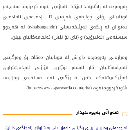
پەروەردە لە ڕاگەیەندراوێکدا ئاماژەی بەوە کردووە، سەرجەم
قوتابیانی پۆلی چوارەمی بنەڕەتی تا یازدەیەمی ئامادەیی
دەتوانن لە ڕێگەی ئەپڵیکەیشنی (e-halsangandn) لە هەردوو
سیستەمی (ئەندرۆید) و (ئای ئۆ ئێس) ئەنجامەکانیان ببینن.
وەزارەتی پەروەردە داواش لە قوتابیان دەکات بۆ وەرگرتنی
ئەنجامەکانیان، کار لەسەر نوێترین ڤێرژنی ئەپدەیتکراوی
ئەپڵیکەیشنەکە بکەن لە ڕێگەی ئەو بەستەرەی وەزارەت
بڵاویکردووەتەوە (https://www.e-parwarda.com/qrha).
702 جار خوێندراوەتەوە
هەواڵی پەیوەندیدار
ئەنجومەنی وەزیران بڕیاری ڕاگرتنی دامەزراندنی بە شێوازی (لەجێگەی دانان)