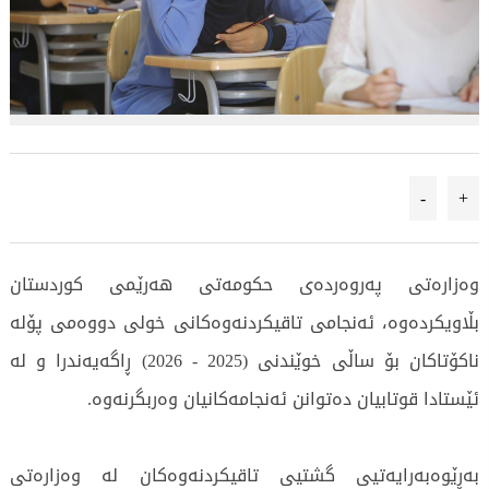
-
+
وەزارەتی پەروەردەی حکومەتی هەرێمی کوردستان
بڵاویکردەوە، ئەنجامی تاقیکردنەوەکانی خولی دووەمی پۆلە
ناکۆتاکان بۆ ساڵی خوێندنی (2025 - 2026) ڕاگەیەندرا و لە
ئێستادا قوتابیان دەتوانن ئەنجامەکانیان وەربگرنەوە.
بەڕێوەبەرایەتیی گشتیی تاقیکردنەوەکان لە وەزارەتی