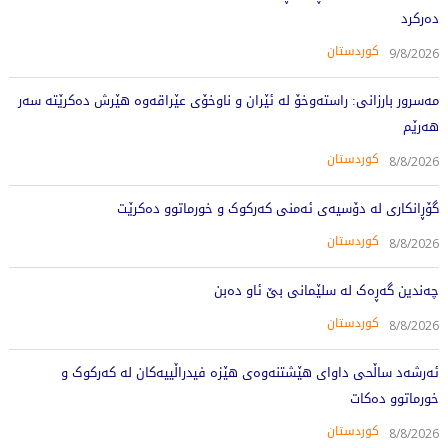
دەرکرد
کوردستان
9/8/2026
مەسرور بارزانی: راستەوخۆ لە ئێران و ناوخۆی عێراقەوە هێرش دەکرێتە سەر
هەرێم
کوردستان
8/8/2026
گۆڕانکاری لە دۆسیەی ئەمنی کەرکوک و خورماتوو دەکرێت
کوردستان
8/8/2026
چەندین گەڕەک لە سلێمانی بێ ئاو دەبن
کوردستان
8/8/2026
ئەرشەد ساڵحی داوای هێشتنەوەی هێزە فیدراڵییەکان لە کەرکوک و
خورماتوو دەکات
کوردستان
8/8/2026