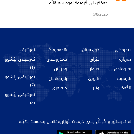
چەککردنی گروپەکانەوە سەرقاڵە
6/8/2026
سەرەکی
کوردستان
هەمەڕەنگ
ئەرشیف
دەربارە
عێراق
تەندروستی
ئەرشیفی پێشوو
(1)
پەیوەندی
جیهان
وەرزش
ئەرشیفی پێشوو
ئەرشیف
ئابوری
بەرنامەکان
(2)
تاگەکان
وتار
گـــەلەری
ئەرشیفی پێشوو
(3)
لە ئەپستۆر و گوگڵ پلەی خزمەت گوزاریەکانمان بەدەست بهێنە