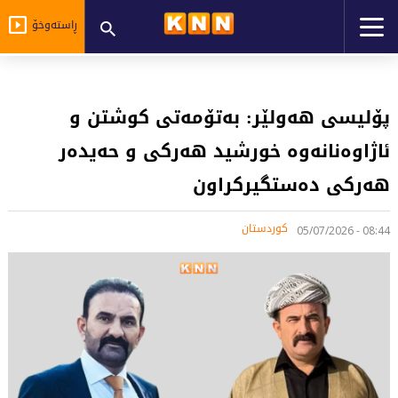
ڕاستەوخۆ
پۆلیسی هەولێر: بەتۆمەتی کوشتن و
ئاژاوەنانەوە خورشید هەرکی و حەیدەر
هەرکی دەستگیرکراون
کوردستان
08:44 - 05/07/2026