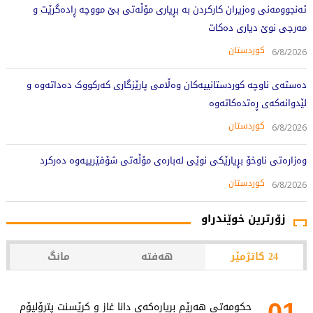
ئەنجوومەنی وەزیران کارکردن بە بڕیاری مۆڵەتی بێ مووچە ڕادەگرێت و
مەرجی نوێ دیاری دەکات
کوردستان
6/8/2026
دەستەی ناوچە کوردستانییەکان وەڵامی پارێزگاری کەرکووک دەداتەوە و
لێدوانەکەی ڕەتدەکاتەوە
کوردستان
6/8/2026
وەزارەتی ناوخۆ بڕیارێکی نوێی لەبارەی مۆڵەتی شۆفێرییەوە دەرکرد
کوردستان
6/8/2026
زۆرترین خوێندراو
24 کاتژمێر
هەفتە
مانگ
01
حکومەتی هەرێم بڕیارەکەی دانا غاز و کرێسنت پترۆلیۆم