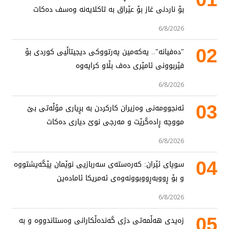
بۆ ناردنی غاز بۆ عێراق بە تاکلایەنە وەسف دەکات
6/8/2026
02
"دەفیانە".. یەکەمین پەرتووکی دیجیتاڵیی کوردی بۆ
فێربوونی ئامێری دەف بڵاو کرایەوە
6/8/2026
03
ئەنجوومەنی وەزیران کارکردن بە بڕیاری مۆڵەتی بێ
مووچە ڕادەگرێت و مەرجی نوێ دیاری دەکات
6/8/2026
04
سوپای ئێران: کەرەستەی سەربازیی نوێمان پێگەیشتووە
و بۆ ڕووبەڕووبوونەوەی ئەمریکا ئامادەین
6/8/2026
05
زەیدی هەڵمەتی دژی گەندەڵکارانی وەستاندووە و بە