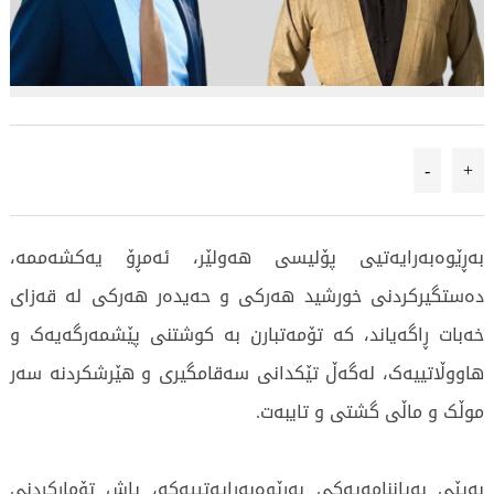
-
+
بەڕێوەبەرایەتیی پۆلیسی هەولێر، ئەمڕۆ یەکشەممە،
دەستگیرکردنی خورشید هەرکی و حەیدەر هەرکی لە قەزای
خەبات ڕاگەیاند، کە تۆمەتبارن بە کوشتنی پێشمەرگەیەک و
هاووڵاتییەک، لەگەڵ تێکدانی سەقامگیری و هێرشکردنە سەر
موڵک و ماڵی گشتی و تایبەت.
بەپێی بەیاننامەیەکی بەڕێوەبەرایەتییەکە، پاش تۆمارکردنی