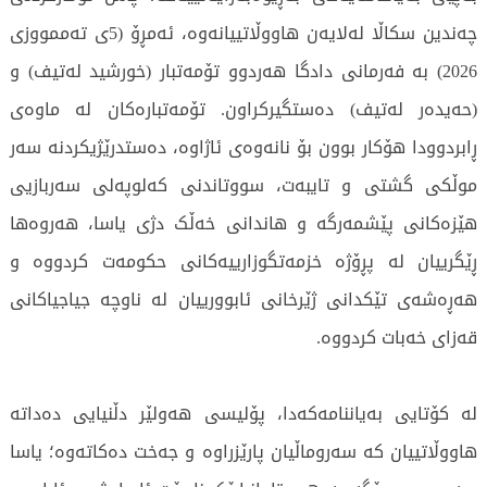
چەندین سکاڵا لەلایەن هاووڵاتییانەوە، ئەمڕۆ (5ی تەممووزی
2026) بە فەرمانی دادگا هەردوو تۆمەتبار (خورشید لەتیف) و
(حەیدەر لەتیف) دەستگیرکراون. تۆمەتبارەکان لە ماوەی
ڕابردوودا هۆکار بوون بۆ نانەوەی ئاژاوە، دەستدرێژیکردنە سەر
موڵکی گشتی و تایبەت، سووتاندنی کەلوپەلی سەربازیی
هێزەکانی پێشمەرگە و هاندانی خەڵک دژی یاسا، هەروەها
ڕێگرییان لە پڕۆژە خزمەتگوزارییەکانی حکومەت کردووە و
هەڕەشەی تێکدانی ژێرخانی ئابوورییان لە ناوچە جیاجیاکانی
قەزای خەبات کردووە.
لە کۆتایی بەیاننامەکەدا، پۆلیسی هەولێر دڵنیایی دەداتە
هاووڵاتییان کە سەروماڵیان پارێزراوە و جەخت دەکاتەوە؛ یاسا