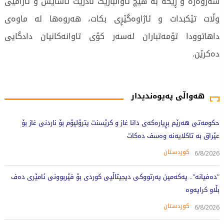
سەروەرە و ڕێگە بە هیچ تاوانبارێک نادرێت ئاسایش و ئارامیی
وڵات تێکبدات و ئاژاوەگێڕی بکات، هەروەها لە ماوەی
داهاتوودا تۆمەتباران لەسەر کۆی تاوانەکانیان دادگایی
دەکرێن.
250 جار خوێندراوەتەوە
هەواڵی پەیوەندیدار
حکومەتی هەرێم بڕیارەکەی دانا غاز و کرێسنت پترۆلیۆم بۆ ناردنی غاز بۆ
عێراق بە تاکلایەنە وەسف دەکات
کوردستان
6/8/2026
"دەفیانە".. یەکەمین پەرتووکی دیجیتاڵیی کوردی بۆ فێربوونی ئامێری دەف
بڵاو کرایەوە
کوردستان
6/8/2026