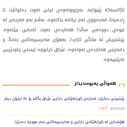
ئاژانسەکە پێیوایە، بەرزبوونەوەی نرخی نەوت دەتوانێت تا
ڕادەیەک قەرەبووی ئەم زیانانە بکاتەوە، بەڵام بەو مەرجەی لە
نیوەی دووەمی ساڵدا هەناردەی نەوت ئاسایی ببێتەوە.
پێشتریش لە مانگی ئازاردا، بەهۆی مەترسییەکانی جەنگ و
دابەزینی هەناردەی نەوتەوە، عێراق خرابووە لیستی چاودێریی
نەرێنییەوە.
527 جار خوێندراوەتەوە
هەواڵی پەیوەندیدار
پێشبینی دەکرێت قەبارەی کورتهێنانی دارایی عێراق بگاتە بۆ 80 ترلیۆن دینار
ئابوری
6/8/2026
هۆشداری لە کورتهێنانی دارایی و مەترسییەکانی سەر مووچە دەدرێت