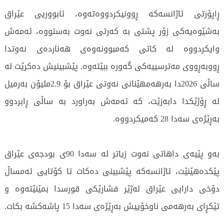
ڕاپۆرتی ئاژانسەکە ڕوونیکردووەتەوە، ئابووریی عێراق
بەشێوەیەکی زۆر پشتی بە کەرتی نەوت بەستووە، ئەمەش
وایکردووە لە کاتی کەمبوونەوەی هەناردەی نەوتدا
ڕووبەڕووی مەترسییەکی گەورە ببێتەوە. پێشبینیش دەکرێت لە
ساڵی 2026دا بەرهەمهێنانی نەوتی عێراق بۆ 2.9ملیۆن بەرمیل
لە ڕۆژێکدا دابەزێت، کە ئەمەش بەراورد بە ساڵی ڕابردوو
بەڕێژەی سەدا 28 کەمیکردووە.
بەو پێیەی داهاتی نەوت زیاتر لە سەدا 90ی بودجەی عێراق
پێکدەهێنێت، ئاژانسەکە پێشبینی دەکات تا کۆتایی ئەمساڵ
دۆخی دارایی عێراق لەژێر فشارێکی قورسدا بمێنێتەوە و
تێکڕای بەرهەمی ناوخۆییش بەڕێژەی سەدا 15 پاشەکشە بکات.