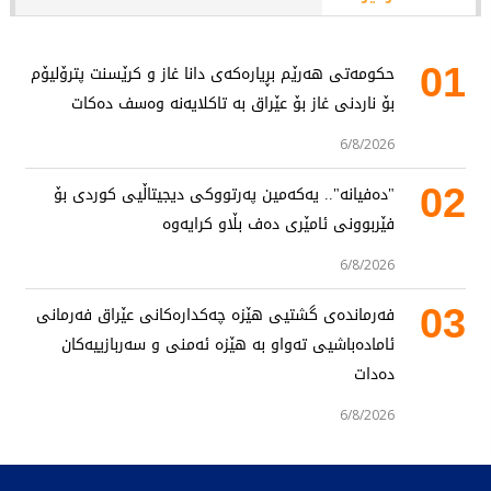
01
حکومەتی هەرێم بڕیارەکەی دانا غاز و کرێسنت پترۆلیۆم
بۆ ناردنی غاز بۆ عێراق بە تاکلایەنە وەسف دەکات
6/8/2026
02
"دەفیانە".. یەکەمین پەرتووکی دیجیتاڵیی کوردی بۆ
فێربوونی ئامێری دەف بڵاو کرایەوە
6/8/2026
03
فەرماندەی گشتیی هێزە چەکدارەکانی عێراق فەرمانی
ئامادەباشیی تەواو بە هێزە ئەمنی و سەربازییەکان
دەدات
6/8/2026