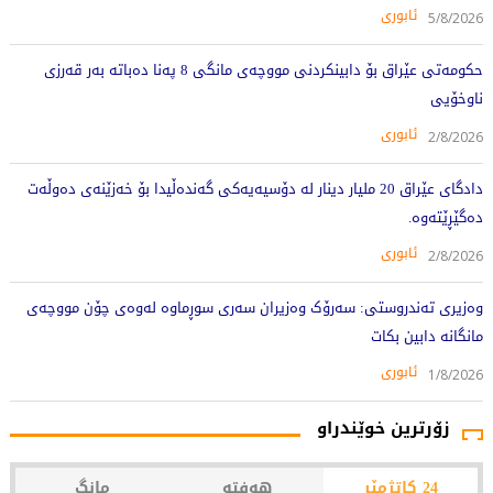
ئابوری
5/8/2026
حکومەتی عێراق بۆ دابینکردنی مووچەی مانگی 8 پەنا دەباتە بەر قەرزی
ناوخۆیی
ئابوری
2/8/2026
دادگای عێراق 20 ملیار دینار لە دۆسیەیەکی گەندەڵیدا بۆ خەزێنەی دەوڵەت
دەگێڕێتەوە.
ئابوری
2/8/2026
وەزیری تەندروستی: سەرۆک وەزیران سەری سوڕماوە لەوەی چۆن مووچەی
مانگانە دابین بکات
ئابوری
1/8/2026
زۆرترین خوێندراو
24 کاتژمێر
هەفتە
مانگ