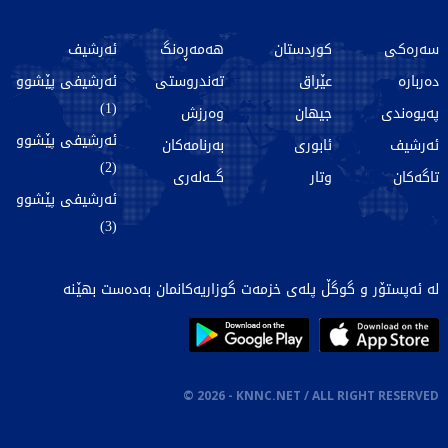
سەرەکی
کوردستان
هەمەڕەنگ
ئەرشیف
دەربارە
عێراق
تەندروستی
ئەرشیفی پێشوو
(1)
پەیوەندی
جیهان
وەرزش
ئەرشیفی پێشوو
ئەرشیف
ئابوری
بەرنامەکان
(2)
تاگەکان
وتار
گـــەلەری
ئەرشیفی پێشوو
(3)
لە ئەپستۆر و گوگڵ پلەی خزمەت گوزاریەکانمان بەدەست بهێنە
©
2026
- KNNC.NET / ALL RIGHT RESERVED