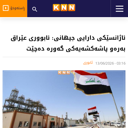
ڕاستەوخۆ
ئاژانسێکی دارایی جیهانی: ئابووری عێراق
بەرەو پاشەکشەیەکی گەورە دەچێت
ئابوری
03:16 - 13/06/2026