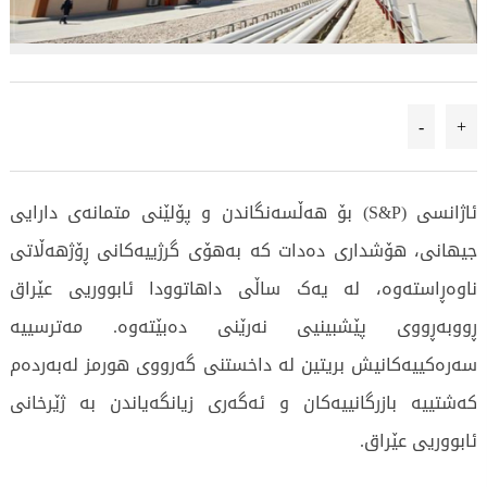
-
+
ئاژانسی (S&P) بۆ هەڵسەنگاندن و پۆلێنی متمانەی دارایی
جیهانی، هۆشداری دەدات کە بەهۆی گرژییەکانی ڕۆژهەڵاتی
ناوەڕاستەوە، لە یەک ساڵی داهاتوودا ئابووریی عێراق
ڕووبەڕووی پێشبینیی نەرێنی دەبێتەوە. مەترسییە
سەرەکییەکانیش بریتین لە داخستنی گەرووی هورمز لەبەردەم
کەشتییە بازرگانییەکان و ئەگەری زیانگەیاندن بە ژێرخانی
ئابووریی عێراق.