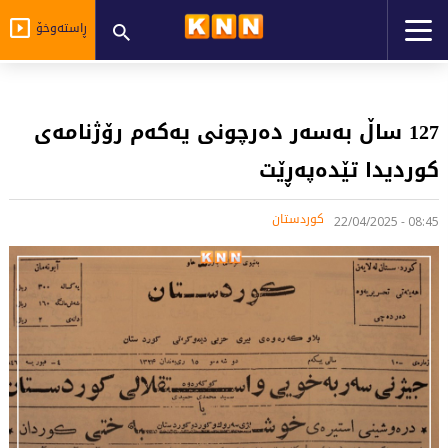
ڕاستەوخۆ
127 ساڵ بەسەر دەرچونی یەکەم رۆژنامەی
کوردیدا تێدەپەڕێت
کوردستان
08:45 - 22/04/2025