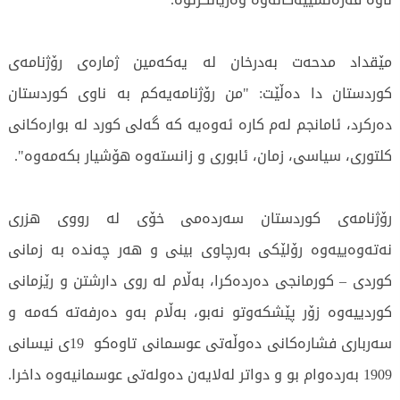
مێقداد مدحەت بەدرخان لە یەكەمین ژمارەی رۆژنامەی
كوردستان دا دەڵێت: "من رۆژنامەیەكم بە ناوی كوردستان
دەركرد، ئامانجم لەم كارە ئەوەیە كە گەلی كورد لە بوارەكانی
كلتوری، سیاسی، زمان، ئابوری و زانستەوە هۆشیار بكەمەوە".
رۆژنامەی كوردستان سەردەمی خۆی لە رووی هزری
نەتەوەییەوە رۆلێكی بەرچاوی بینی و هەر چەندە بە زمانی
كوردی – كورمانجی دەردەكرا، بەڵام لە روی دارشتن و رێزمانی
كوردییەوە زۆر پێشكەوتو نەبو، بەڵام بەو دەرفەتە كەمە و
سەرباری فشارەكانی دەوڵەتی عوسمانی تاوەکو 19ی نیسانی
1909 بەردەوام بو و دواتر لەلایەن دەولەتی عوسمانیەوە داخرا.