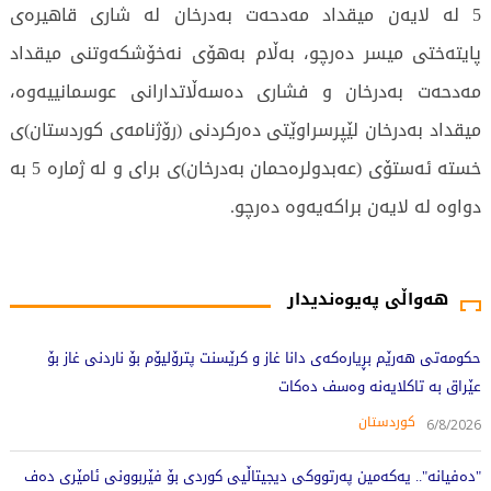
5 لە لایەن میقداد مەدحەت بەدرخان لە شاری قاهیرەی
پایتەختی میسر دەرچو، بەڵام بەهۆی نەخۆشكەوتنی میقداد
مەدحەت بەدرخان و فشاری دەسەڵاتدارانی عوسمانییەوە،
میقداد بەدرخان لێپرسراوێتی دەركردنی (رۆژنامەی كوردستان)ی
خستە ئەستۆی (عەبدولرەحمان بەدرخان)ی برای و لە ژمارە 5 بە
دواوە لە لایەن براكەیەوە دەرچو.
532 جار خوێندراوەتەوە
هەواڵی پەیوەندیدار
حکومەتی هەرێم بڕیارەکەی دانا غاز و کرێسنت پترۆلیۆم بۆ ناردنی غاز بۆ
عێراق بە تاکلایەنە وەسف دەکات
کوردستان
6/8/2026
"دەفیانە".. یەکەمین پەرتووکی دیجیتاڵیی کوردی بۆ فێربوونی ئامێری دەف