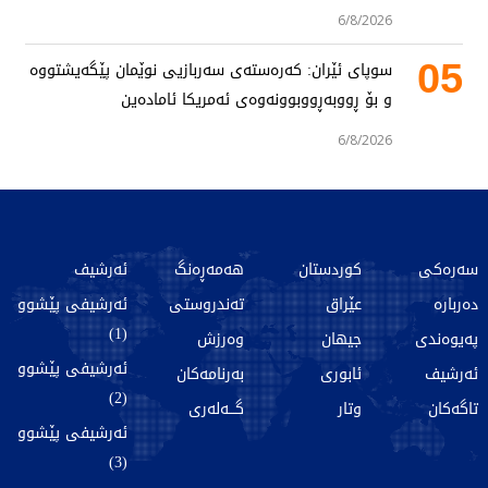
6/8/2026
05
سوپای ئێران: کەرەستەی سەربازیی نوێمان پێگەیشتووە
و بۆ ڕووبەڕووبوونەوەی ئەمریکا ئامادەین
6/8/2026
سەرەکی
کوردستان
هەمەڕەنگ
ئەرشیف
دەربارە
عێراق
تەندروستی
ئەرشیفی پێشوو
(1)
پەیوەندی
جیهان
وەرزش
ئەرشیفی پێشوو
ئەرشیف
ئابوری
بەرنامەکان
(2)
تاگەکان
وتار
گـــەلەری
ئەرشیفی پێشوو
(3)