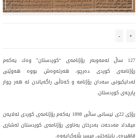
-
+
127 ساڵ لەمەوبەر رۆژنامەی “كوردستان” وەك یەكەم
رۆژنامەی كوردی دەرچو، هەرئەوەش بووە هەوێنی
لەدایكبونی سەدان رۆژنامە و كەناڵی راگەیاندن لە هەر چوار
پارچەی كوردستان.
رۆژی 22ی نیسانی ساڵی 1898 یەكەم رۆژنامەی كوردی لەلایەن
میقداد مەدحەت بەدرخان بەناوی رۆژنامەی كوردستان لەشاری
قاهیرەی پایتەختی میسر بڵاوكرایەوە.