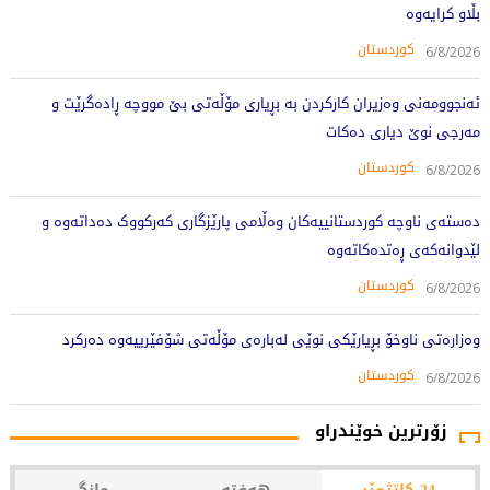
بڵاو کرایەوە
کوردستان
6/8/2026
ئەنجوومەنی وەزیران کارکردن بە بڕیاری مۆڵەتی بێ مووچە ڕادەگرێت و
مەرجی نوێ دیاری دەکات
کوردستان
6/8/2026
دەستەی ناوچە کوردستانییەکان وەڵامی پارێزگاری کەرکووک دەداتەوە و
لێدوانەکەی ڕەتدەکاتەوە
کوردستان
6/8/2026
وەزارەتی ناوخۆ بڕیارێکی نوێی لەبارەی مۆڵەتی شۆفێرییەوە دەرکرد
کوردستان
6/8/2026
زۆرترین خوێندراو