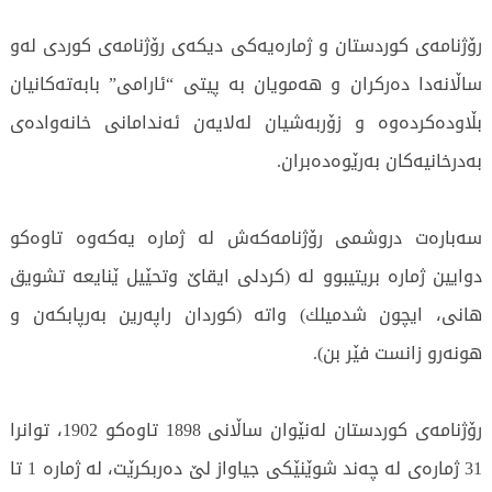
رۆژنامەی كوردستان و ژمارەیەكی دیكەی رۆژنامەی كوردی لەو
ساڵانەدا دەركران و هەمویان بە پیتی “ئارامی” بابەتەكانیان
بڵاودەكردەوە و زۆربەشیان لەلایەن ئەندامانی خانەوادەی
بەدرخانیەكان بەرێوەدەبران.
سەبارەت دروشمی رۆژنامەكەش لە ژمارە یەكەوە تاوەکو
دوایین ژمارە بریتیبوو لە (كردلی ایقاێ وتحێیل ێنایعە تشویق
هانی، ایچون شدمیلك) واتە (كوردان راپەرین بەرپابكەن ‌و
هونەر‌و زانست فێر بن).
رۆژنامەی كوردستان لەنێوان ساڵانی 1898 تاوەکو 1902، توانرا
31 ژمارەی لە چەند شوێنێكی جیاواز لێ دەربکرێت، لە ژمارە 1 تا