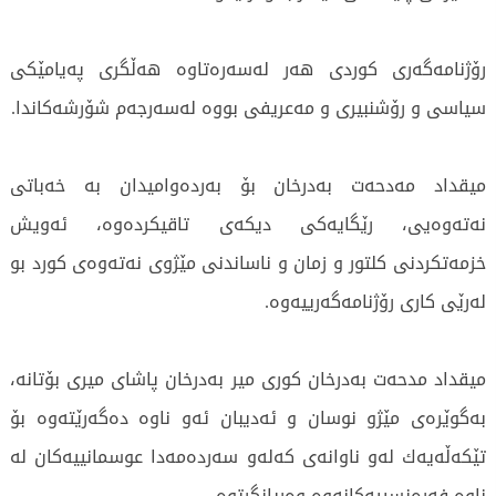
رۆژنامەگەری كوردی هەر لەسەرەتاوە هەڵگری پەیامێكی
سیاسی و رۆشنبیری و مەعریفی بووە لەسەرجەم شۆرشەكاندا.
میقداد مەدحەت بەدرخان بۆ بەردەوامیدان بە خەباتی
نەتەوەیی، رێگایەكی دیكەی تاقیكردەوە، ئەویش
خزمەتكردنی كلتور و زمان و ناساندنی مێژوی نەتەوەی كورد بو
لەرێی كاری رۆژنامەگەرییەوە.
میقداد مدحەت بەدرخان كوری میر بەدرخان پاشای میری بۆتانە،
بەگوێرەی مێژو نوسان و ئەدیبان ئەو ناوە دەگەرێتەوە بۆ
تێكەڵەیەك لەو ناوانەی كەلەو سەردەمەدا عوسمانییەكان لە
ناوە فەرەنسییەكانەوە وەریانگرتوە.