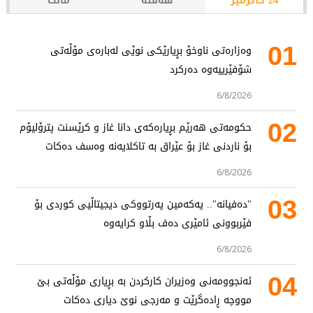
24 کاتژمێر
هەفتە
مانگ
01
وەزارەتی ناوخۆ بڕیارێکی نوێی لەبارەی مۆڵەتی
شۆفێرییەوە دەرکرد
6/8/2026
02
حکومەتی هەرێم بڕیارەکەی دانا غاز و کرێسنت پترۆلیۆم
بۆ ناردنی غاز بۆ عێراق بە تاکلایەنە وەسف دەکات
6/8/2026
03
"دەفیانە".. یەکەمین پەرتووکی دیجیتاڵیی کوردی بۆ
فێربوونی ئامێری دەف بڵاو کرایەوە
6/8/2026
04
ئەنجوومەنی وەزیران کارکردن بە بڕیاری مۆڵەتی بێ
مووچە ڕادەگرێت و مەرجی نوێ دیاری دەکات