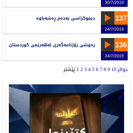
30/7/2019
137
دیموكراسی بەدەم ڕەشەباوە
24/7/2019
136
رەوشی رۆژنامەگەری لەهەرێمی كوردستان
24/7/2019
دواتر
10
9
8
7
6
5
4
3
2
1
پێشتر