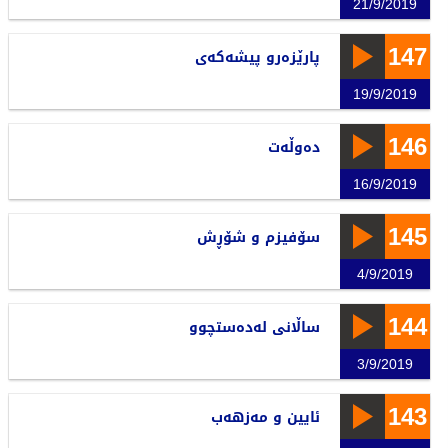
21/9/2019
147
پارێزەرو پیشەكەی
19/9/2019
146
دەوڵەت
16/9/2019
145
سۆفیزم و شۆڕش
4/9/2019
144
ساڵانی لەدەستچوو
3/9/2019
143
ئایین و مەزهەب