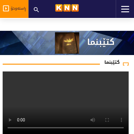
ڕاستەوخۆ
كتێبنما