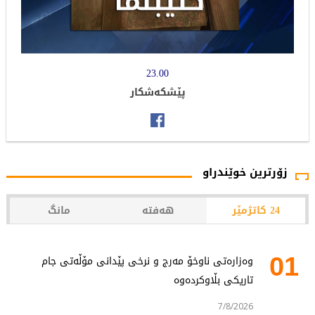
23.00
پێشكه‌شكار
زۆرترین خوێندراو
24 کاتژمێر
هەفتە
مانگ
01
وەزارەتی ناوخۆ مەرج و نرخی پێدانی مۆڵەتی جام
تاریکی بڵاوکردەوە
7/8/2026