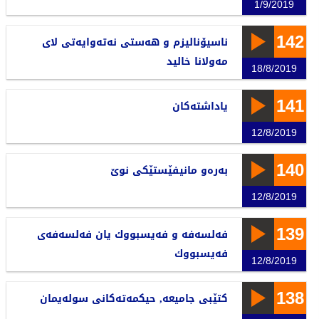
1/9/2019
142
ناسیۆنالیزم و هەستی نەتەوایەتی لای
مەولانا خالید
18/8/2019
141
یاداشتەكان
12/8/2019
140
بەرەو مانیفێستێكی نوێ‌
12/8/2019
139
فەلسەفە و فەیسبووك یان فەلسەفەی
فەیسبووك
12/8/2019
138
كتێبی جامیعە, حیكمەتەكانی سولەیمان