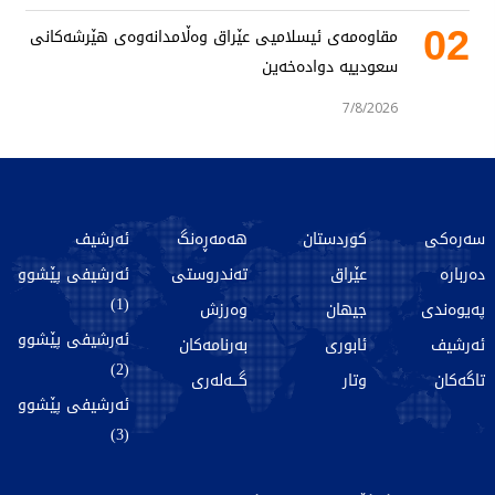
02
مقاوەمەی ئیسلامیی عێراق وەڵامدانەوەی هێرشەکانی
سعودییە دوادەخەین
7/8/2026
سەرەکی
کوردستان
هەمەڕەنگ
ئەرشیف
دەربارە
عێراق
تەندروستی
ئەرشیفی پێشوو
(1)
پەیوەندی
جیهان
وەرزش
ئەرشیفی پێشوو
ئەرشیف
ئابوری
بەرنامەکان
(2)
تاگەکان
وتار
گـــەلەری
ئەرشیفی پێشوو
(3)