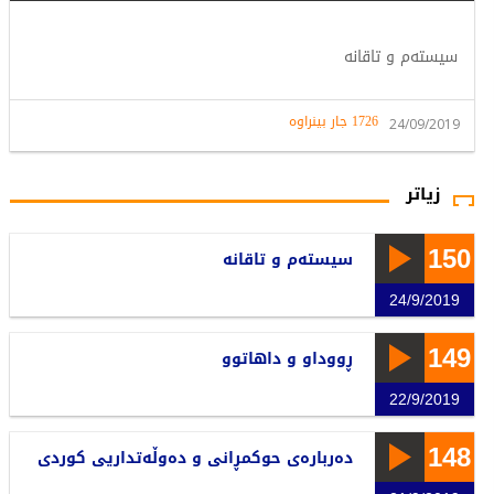
سیستەم و تاقانە
1726 جار بینراوە
24/09/2019
زیاتر
150
سیستەم و تاقانە
24/9/2019
149
ڕووداو و داهاتوو
22/9/2019
148
دەربارەی حوكمڕانی و دەوڵەتداریی كوردی