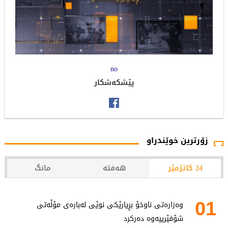
no
پێشکەشکار
زۆرترین خوێندراو
24 کاتژمێر
هەفتە
مانگ
01
وەزارەتی ناوخۆ بڕیارێکی نوێی لەبارەی مۆڵەتی
شۆفێرییەوە دەرکرد