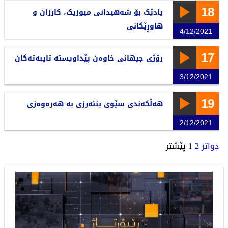
18
یادێک بۆ شەهیدانی میوزیک، کارزان و
هاوڕێکانی
4/12/2021
17
رۆژی جیهانی خاوەن پێداویستە تایبەتەکان
3/12/2021
19
هەڵکەندی سێوی بنئەرزی بە هەرەوەزی
2/12/2021
دواتر
2
1
پێشتر