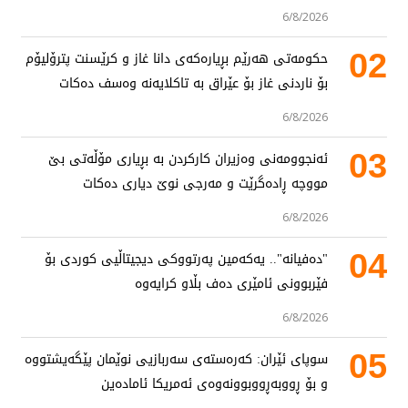
6/8/2026
02
حکومەتی هەرێم بڕیارەکەی دانا غاز و کرێسنت پترۆلیۆم
بۆ ناردنی غاز بۆ عێراق بە تاکلایەنە وەسف دەکات
6/8/2026
03
ئەنجوومەنی وەزیران کارکردن بە بڕیاری مۆڵەتی بێ
مووچە ڕادەگرێت و مەرجی نوێ دیاری دەکات
6/8/2026
04
"دەفیانە".. یەکەمین پەرتووکی دیجیتاڵیی کوردی بۆ
فێربوونی ئامێری دەف بڵاو کرایەوە
6/8/2026
05
سوپای ئێران: کەرەستەی سەربازیی نوێمان پێگەیشتووە
و بۆ ڕووبەڕووبوونەوەی ئەمریکا ئامادەین