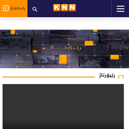
ڕاستەوخۆ
رێپۆرتاژ