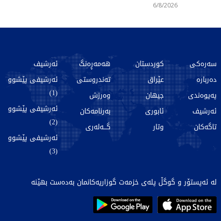
6/8/2026
سەرەکی
کوردستان
هەمەڕەنگ
ئەرشیف
دەربارە
عێراق
تەندروستی
ئەرشیفی پێشوو
(1)
پەیوەندی
جیهان
وەرزش
ئەرشیفی پێشوو
ئەرشیف
ئابوری
بەرنامەکان
(2)
تاگەکان
وتار
گـــەلەری
ئەرشیفی پێشوو
(3)
لە ئەپستۆر و گوگڵ پلەی خزمەت گوزاریەکانمان بەدەست بهێنە