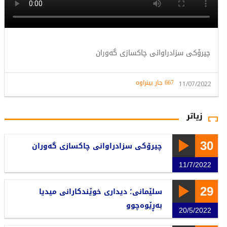
چیرۆکی سزادراوانی چاکسازی گەوران
667 جار بینراوە
11/07/2022
زیاتر
30
چیرۆکی سزادراوانی چاکسازی گەوران
11/7/2022
29
سلێمانی؛ دیداری خوێندکارانی میدیا
بەڕێوەچوو
20/5/2022