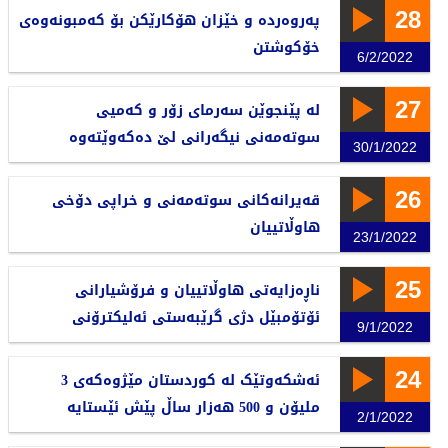
28
پەروەردە و خێزان هۆکارێکن بۆ کەمبونەوەی
خۆکوشتن
6/2/2022
27
لە پێنجوێن سەرمای زۆر و کەمیی
سوتەمەنی نیگەرانی لێ دەکەوێتەوە
30/1/2022
26
قەیرانەکانی سوتەمەنی و خراپی دۆخی
هاوڵاتییان
23/1/2022
25
ناڕەزایەتی هاوڵاتییان و فرۆشیارانی
ئۆتۆمبێل دژی گرێبەستی ئەلیکترۆنی
9/1/2022
24
ئەشکەوتێک لە کوردستان مێژوەکەی 3
ملیۆن و 500 هەزار ساڵ پێش ئێستایە
2/1/2022