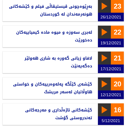
23
بەڕێوەچونی ڤیستیڤاڵی فیلم و کێشەکانی
هونەرمەندان لە کوردستان
26/12/2021
22
لەبری سەوزە و میوە مادە کیمیاییەکان
دەخورێت
19/12/2021
21
لافاو زیانی گەورە بە شاری هەولێر
دەگەیەنێت
17/12/2021
20
کێشەی کێڵگە پەلەوەرییەکان و خواستی
هاوڵاتیان لەسەر مریشک
12/12/2021
16
کێشەکانی ئاژەڵداری و مەرجەکانی
تەندروستی گۆشت
5/12/2021