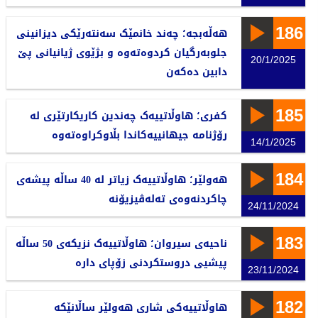
186
هەڵەبجە؛ چەند خانمێک سەنتەرێکی دیزانینی
جلوبەرگیان کردوەتەوە و بژێوی ژیانیانی پێ
20/1/2025
دابین دەکەن
185
کفری؛ هاوڵاتییەک چەندین کاریکارتێری لە
رۆژنامە جیهانییەکاندا بڵاوکراوەتەوە
14/1/2025
184
هەولێر؛ هاوڵاتییەک زیاتر لە 40 ساڵە پیشەی
چاکردنەوەی تەلەڤیزیۆنە
24/11/2024
183
ناحیەی سیروان؛ هاوڵاتییەک نزیکەی 50 ساڵە
پیشيی دروستکردنی زۆپای دارە
23/11/2024
182
هاوڵاتییەکی شاری هەولێر ساڵانێکە