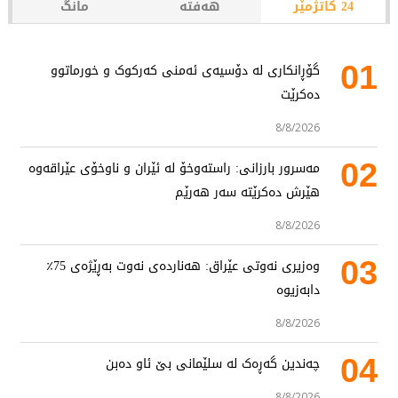
24 کاتژمێر
هەفتە
مانگ
01
گۆڕانکاری لە دۆسیەی ئەمنی کەرکوک و خورماتوو
دەکرێت
8/8/2026
02
مەسرور بارزانی: راستەوخۆ لە ئێران و ناوخۆی عێراقەوە
هێرش دەکرێتە سەر هەرێم
8/8/2026
03
وەزیری نەوتی عێراق: هەناردەی نەوت بەڕێژەی 75٪
دابەزیوە
8/8/2026
04
چەندین گەڕەک لە سلێمانی بێ ئاو دەبن
8/8/2026