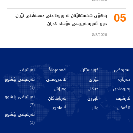
05
بەهۆی شکستهێنان لە رووخاندنی دەسەڵاتی ئێران،
دوو گەورەبەرپرسی مۆساد لادران
8/8/2026
سەرەکی
کوردستان
هەمەڕەنگ
ئەرشیف
دەربارە
عێراق
تەندروستی
ئەرشیفی پێشوو
(1)
پەیوەندی
جیهان
وەرزش
ئەرشیفی پێشوو
ئەرشیف
ئابوری
بەرنامەکان
(2)
تاگەکان
وتار
گـــەلەری
ئەرشیفی پێشوو
(3)