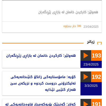
هەولێر؛ کارکردن خانمان لە بازاڕی زێڕنگەران
596 جار بینراوە
23/04/2025
زیاتر
193
هەولێر؛ کارکردن خانمان لە بازاڕی زێڕنگەران
23/4/2025
192
کۆیە؛ مامۆستایەکی زانکۆ کتێىخانەیەکی
ئەلیکترۆنی دروست کردوە و نزیکەی سێ
3/3/2025
هەزار کتێبی تێذایە
191
کەلار؛ گەنجێک بۆیەکەمجار قاوەخانەیەکی لە