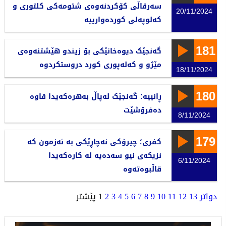
سەرقاڵی کۆکردنەوەی شتومەکی کلتوری و
20/11/2024
کەلوپەلی کوردەوارییە
181
گەنجێک دیوەخانێکی بۆ زیندو هێشتنەوەی
مێژو و کەلەپوری کورد دروستکردوە
18/11/2024
180
ڕانییە؛ گەنجێک لەپاڵ بەهرەکەیدا قاوە
دەفرۆشێت
8/11/2024
179
کفری؛ چیرۆکی نەچاڕێکی بە ئەزمون کە
نزیکەی نیو سەدەیە لە کارەکەیدا
6/11/2024
قاڵبوەتەوە
دواتر
13
12
11
10
9
8
7
6
5
4
3
2
1
پێشتر