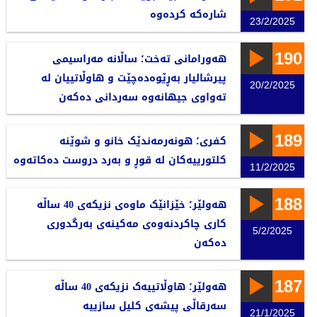
شارەکە کردەوە
23/2/2025
190
هەورامانی تەخت؛ ساڵانە مەراسیمی
پیرشالیار بەڕێوەدەچێت و هاوڵاتییان لە
20/2/2025
تەواوی جیهانەوە سەردانی دەکەن
189
کفری؛ هونەرمەندێک خانو و شوێنە
کلتورییەکان لە قوڕ و بەرد دروست دەکاتەوە
11/2/2025
188
هەولێر؛ خێزانێک ماوەی نزیکەی 40 ساڵە
کاری چاکردنەوەی مەکینەی بەرگدوری
5/2/2025
دەکەن
187
هەولێر؛ هاوڵاتییەک نزیکەی 40 ساڵە
سەرقاڵی پیشەی کلیل سازییە
21/1/2025