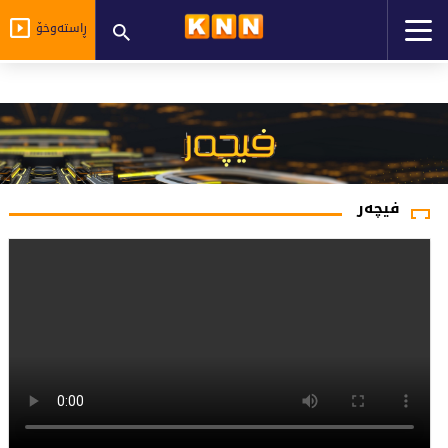
ڕاستەوخۆ
فیچەر