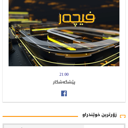
21:00
پێشکەشکار
زۆرترین خوێندراو