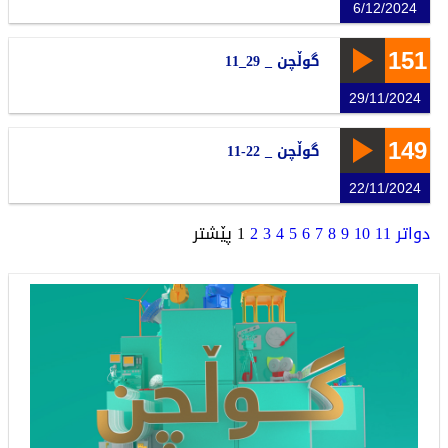
6/12/2024
151
گوڵچن _ 29_11
29/11/2024
149
گوڵچن _ 22-11
22/11/2024
دواتر
11
10
9
8
7
6
5
4
3
2
1
پێشتر