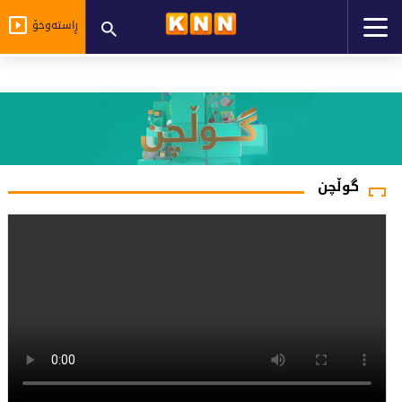
ڕاستەوخۆ
گوڵچن