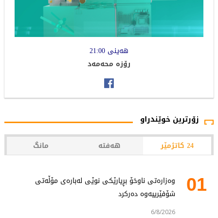
هەینی 21:00
رۆزە محەمەد
زۆرترین خوێندراو
24 کاتژمێر
هەفتە
مانگ
01
وەزارەتی ناوخۆ بڕیارێکی نوێی لەبارەی مۆڵەتی
شۆفێرییەوە دەرکرد
6/8/2026