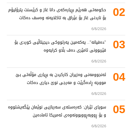
02
حکومەتی هەرێم بڕیارەکەی دانا غاز و کرێسنت پترۆلیۆم
بۆ ناردنی غاز بۆ عێراق بە تاکلایەنە وەسف دەکات
6/8/2026
03
"دەفیانە".. یەکەمین پەرتووکی دیجیتاڵیی کوردی بۆ
فێربوونی ئامێری دەف بڵاو کرایەوە
6/8/2026
04
ئەنجوومەنی وەزیران کارکردن بە بڕیاری مۆڵەتی بێ
مووچە ڕادەگرێت و مەرجی نوێ دیاری دەکات
6/8/2026
05
سوپای ئێران: کەرەستەی سەربازیی نوێمان پێگەیشتووە
و بۆ ڕووبەڕووبوونەوەی ئەمریکا ئامادەین
6/8/2026