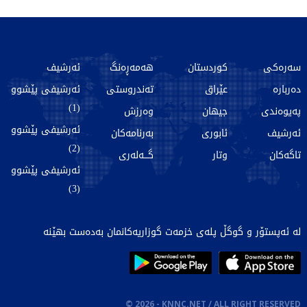
سەرەکی
کوردستان
هەمەڕەنگ
ئەرشیف
دەربارە
عێراق
تەندروستی
ئەرشیفی پێشوو
(1)
پەیوەندی
جیهان
وەرزش
ئەرشیفی پێشوو
ئەرشیف
ئابوری
بەرنامەکان
(2)
تاگەکان
وتار
گـــەلەری
ئەرشیفی پێشوو
(3)
لە ئەپستۆر و گوگڵ پلەی خزمەت گوزاریەکانمان بەدەست بهێنە
©
2026
- KNNC.NET / ALL RIGHT RESERVED